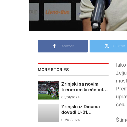
Facebook
X Twitter
Iako
MORE STORIES
želj
most
Zrinjski sa novim
Prem
trenerom kreće od
utorka
upra
05/01/2024
čelu
Zrinjski iz Dinama
dovodi U-21
fudbalera
Štim
09/01/2024