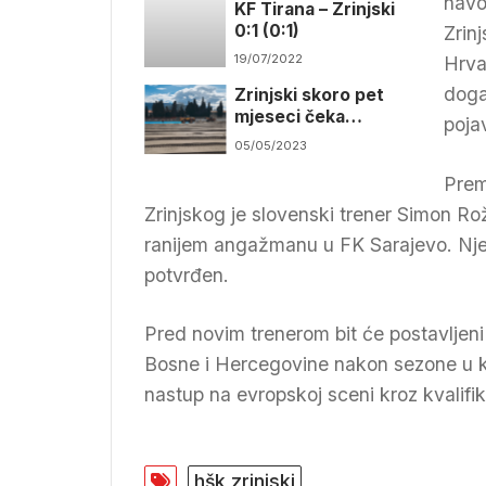
navo
KF Tirana – Zrinjski
0:1 (0:1)
Zrin
19/07/2022
Hrva
doga
Zrinjski skoro pet
mjeseci čeka
poja
povratak na stadion
05/05/2023
Prem
Zrinjskog je slovenski trener Simon Ro
ranijem angažmanu u FK Sarajevo. Nje
potvrđen.
Pred novim trenerom bit će postavljeni v
Bosne i Hercegovine nakon sezone u kojoj
nastup na evropskoj sceni kroz kvalifi
hšk zrinjski