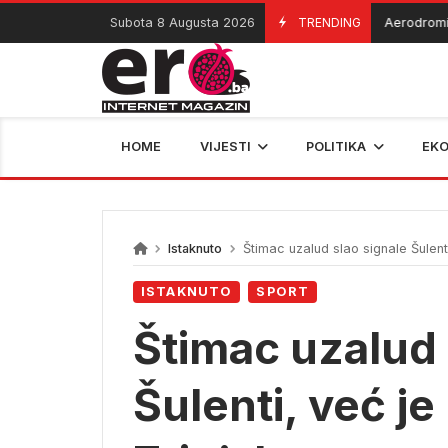
Skip
Subota 8 Augusta 2026
TRENDING
Aerodromi privr
07/08/2026
to
content
HOME
VIJESTI
POLITIKA
EK
Istaknuto
Štimac uzalud slao signale Šulenti
ISTAKNUTO
SPORT
Štimac uzalud 
Šulenti, već je