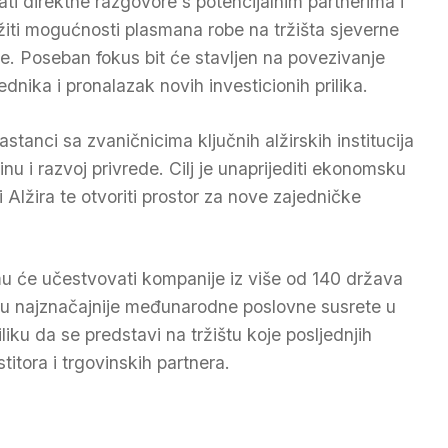
ati direktne razgovore s potencijalnim partnerima i
ažiti mogućnosti plasmana robe na tržišta sjeverne
ke. Poseban fokus bit će stavljen na povezivanje
ednika i pronalazak novih investicionih prilika.
astanci sa zvaničnicima ključnih alžirskih institucija
nu i razvoj privrede. Cilj je unaprijediti ekonomsku
Alžira te otvoriti prostor za nove zajedničke
u će učestvovati kompanije iz više od 140 država
đu najznačajnije međunarodne poslovne susrete u
iliku da se predstavi na tržištu koje posljednjih
stitora i trgovinskih partnera.