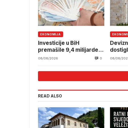
EKONOMIJA
EKONOM
Investicije u BiH
Devizn
premašile 9,4 milijarde
dostig
KM
milijar
0
08/08/2026
08/08/202
READ ALSO