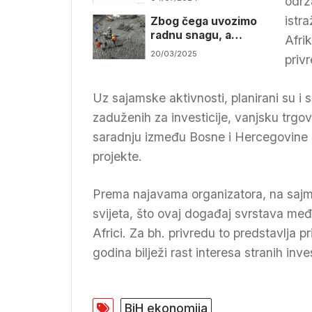
održ
istr
Zbog čega uvozimo
radnu snagu, a
Afri
imamo dosta
20/03/2025
privr
nezaposlenih
Uz sajamske aktivnosti, planirani su i s
zaduženih za investicije, vanjsku trgovi
saradnju između Bosne i Hercegovine i 
projekte.
Prema najavama organizatora, na sajm
svijeta, što ovaj događaj svrstava me
Africi. Za bh. privredu to predstavlja pr
godina bilježi rast interesa stranih inve
BiH ekonomija