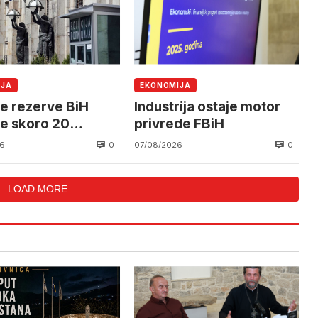
IJA
EKONOMIJA
e rezerve BiH
Industrija ostaje motor
le skoro 20
privrede FBiH
di KM
0
0
6
07/08/2026
LOAD MORE