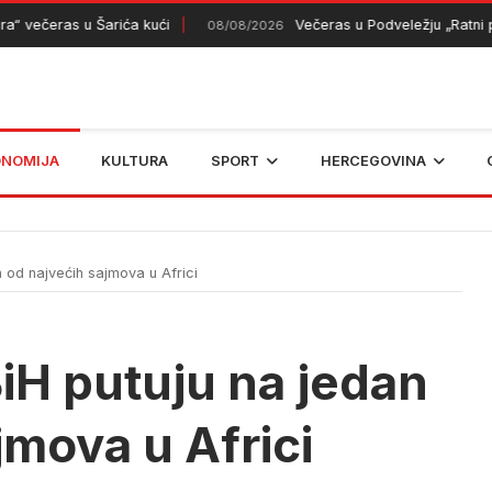
ečeras u Šarića kući
Večeras u Podveležju „Ratni put s
08/08/2026
ONOMIJA
KULTURA
SPORT
HERCEGOVINA
n od najvećih sajmova u Africi
BiH putuju na jedan
jmova u Africi