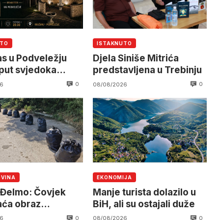
UTO
ISTAKNUTO
s u Podveležju
Djela Siniše Mitrića
 put svjedoka
predstavljena u Trebinju
stana“
0
0
6
08/08/2026
OVINA
EKONOMIJA
Đelmo: Čovjek
Manje turista dolazilo u
raća obraz
BiH, ali su ostajali duže
ovini
0
0
6
08/08/2026