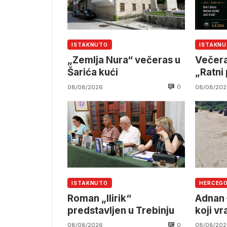
ISTAKNUTO
ISTAKN
„Zemlja Nura“ večeras u
Večera
Šarića kući
„Ratni
Veleži
0
08/08/2026
08/08/202
ISTAKNUTO
HERCEG
Roman „Ilirik“
Adnan 
predstavljen u Trebinju
koji v
Herceg
0
08/08/2026
08/08/202