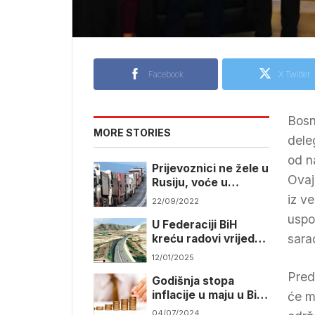
Facebook
X Twitter
Bosn
MORE STORIES
dele
od n
Prijevoznici ne žele u
Ovaj
Rusiju, voće u
hladnjačama,
iz ve
22/09/2022
proizvođači u panici
uspo
U Federaciji BiH
sara
kreću radovi vrijedni
milijarde maraka
12/01/2025
Pred
Godišnja stopa
inflacije u maju u BiH
će m
dva posto
04/07/2024