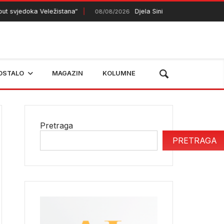
vjedoka Veležistana“
Djela Siniše Mitrića predstavljena 
08/08/2026
OSTALO
MAGAZIN
KOLUMNE
Pretraga
PRETRAGA