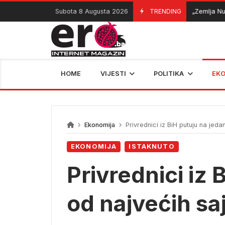
Skip
Subota 8 Augusta 2026
TRENDING
„Zemlja Nura“ v
08/08/2026
to
content
HOME
VIJESTI
POLITIKA
EK
Ekonomija
Privrednici iz BiH putuju na jeda
EKONOMIJA
ISTAKNUTO
Privrednici iz 
od najvećih sa