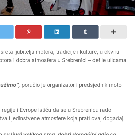
eta ljubitelja motora, tradicije i kulture, u okviru
tora i dobra atmosfera u Srebrenici – defile ulicama
ružimo“,
poručio je organizator i predsjednik moto
ja regije i Evrope ističu da se u Srebrenicu rado
tva i jedinstvene atmosfere koja prati ovaj događaj.
 su ljudi velikog srca, dobri domaćini gdje se