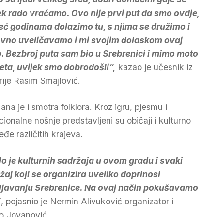
ek rado vraćamo. Ovo nije prvi put da smo ovdje,
eć godinama dolazimo tu, s njima se družimo i
vno uveličavamo i mi svojim dolaskom ovaj
. Bezbroj puta sam bio u Srebrenici i mimo moto
eta, uvijek smo dobrodošli“,
kazao je učesnik iz
rije Rasim Smajlović.
ana je i smotra folklora. Kroz igru, pjesmu i
icionalne nošnje predstavljeni su običaji i kulturno
eđe različitih krajeva.
o je kulturnih sadržaja u ovom gradu i svaki
žaj koji se organizira uveliko doprinosi
ljavanju Srebrenice. Na ovaj način pokušavamo
”
, pojasnio je Nermin Alivuković organizator i
o Jovanović.