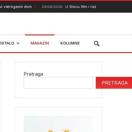
ogasni dom
U Stocu film i razgovor o budućnosti Brega
09/08/2026
OSTALO
MAGAZIN
KOLUMNE
Pretraga
PRETRAGA