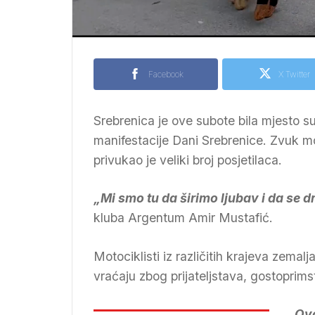
Facebook
X Twitter
Srebrenica je ove subote bila mjesto susr
manifestacije Dani Srebrenice. Zvuk mo
privukao je veliki broj posjetilaca.
„Mi smo tu da širimo ljubav i da se d
kluba Argentum Amir Mustafić.
Motociklisti iz različitih krajeva zemal
vraćaju zbog prijateljstava, gostoprims
„Ovo