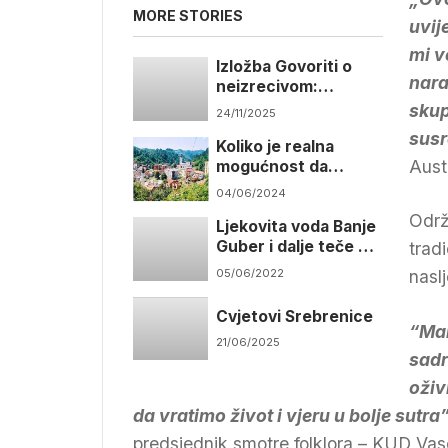
MORE STORIES
uvij
mi v
Izložba Govoriti o
nara
neizrecivom:
Umjetnost nakon
skup
24/11/2025
Srebrenice
susr
Koliko je realna
Aust
mogućnost da
Srebrenici bude
04/06/2024
promijenjeno ime?
Održ
Ljekovita voda Banje
Guber i dalje teče u
trad
kanalizaciju
05/06/2022
naslj
Cvjetovi Srebrenice
“Mal
21/06/2025
sadr
oživ
da vratimo život i vjeru u bolje sutra
predsjednik smotre folklora – KUD Vas