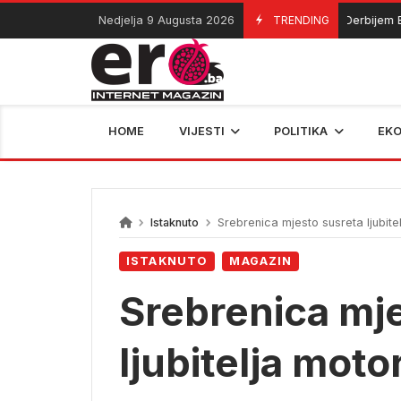
Skip
Nedjelja 9 Augusta 2026
TRENDING
Derbijem Borca i
09/08/2026
to
content
HOME
VIJESTI
POLITIKA
EK
Istaknuto
Srebrenica mjesto susreta ljubitelj
ISTAKNUTO
MAGAZIN
Srebrenica mje
ljubitelja motor