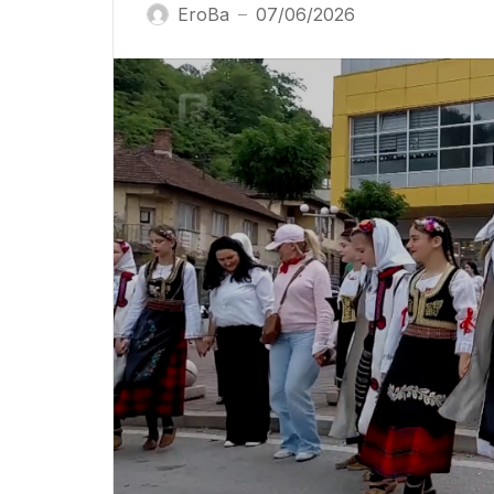
EroBa
07/06/2026
—