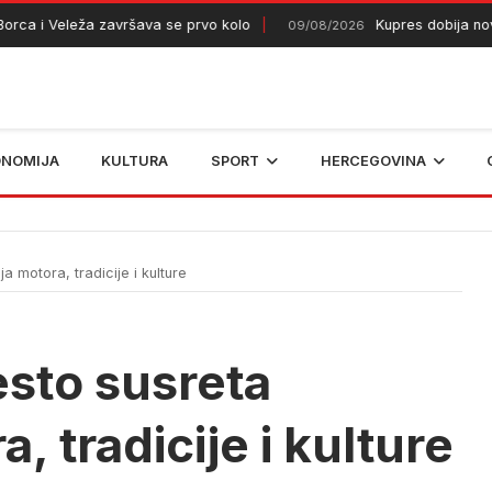
 Veleža završava se prvo kolo
Kupres dobija novi vatr
09/08/2026
ONOMIJA
KULTURA
SPORT
HERCEGOVINA
a motora, tradicije i kulture
sto susreta
a, tradicije i kulture