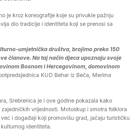
no je kroz koreografije koje su privukle pažnju
ja dio tradicije i identiteta koji se prenosi sa
kulturno-umjetnička društva, brojimo preko 150
e članove. Na taj način djeca upoznaju svoje
domovinom Bosnom i Hercegovinom, domovinom
e potpredsjednica KUD Behar iz Beča, Merima
ra, Srebrenica je i ove godine pokazala kako
o zajedničkih vrijednosti. Motoskup i smotra folklora
 već i događaji koji promovišu grad, jačaju turističku
 kulturnog identiteta.