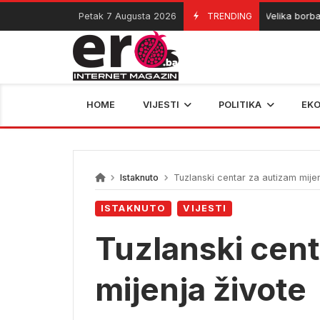
Skip
Petak 7 Augusta 2026
TRENDING
Velika borba s po
07/08/2026
to
content
HOME
VIJESTI
POLITIKA
EK
Istaknuto
Tuzlanski centar za autizam mijen
ISTAKNUTO
VIJESTI
Tuzlanski cent
mijenja živote