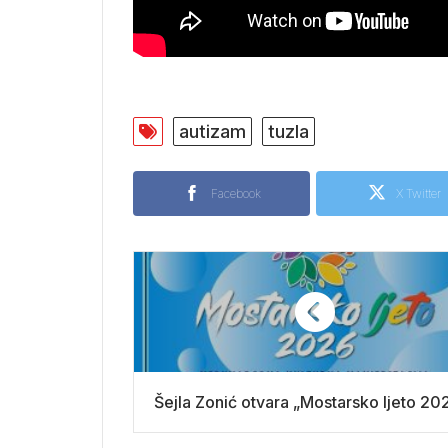
autizam
tuzla
Facebook
X Twitter
Šejla Zonić otvara „Mostarsko ljeto 20