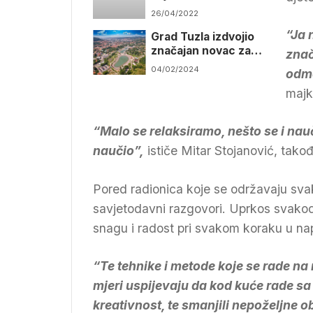
osobe s Down
26/04/2022
sindromom
“Ja 
Grad Tuzla izdvojio
značajan novac za
znač
podršku
04/02/2024
odmo
organizacijama
civilnog društva
majk
“Malo se relaksiramo, nešto se i nau
naučio”,
ističe Mitar Stojanović, tako
Pored radionica koje se održavaju sva
savjetodavni razgovori. Uprkos svakod
snagu i radost pri svakom koraku u nap
“Te tehnike i metode koje se rade na 
mjeri uspijevaju da kod kuće rade sa
kreativnost, te smanjili nepoželjne o