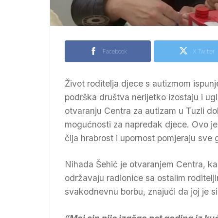
Facebook
X Twitter
Život roditelja djece s autizmom ispun
podrška društva nerijetko izostaju i u
otvaranju Centra za autizam u Tuzli dobil
mogućnosti za napredak djece. Ovo je 
čija hrabrost i upornost pomjeraju sve 
Nihada Šehić je otvaranjem Centra, kaž
održavaju radionice sa ostalim roditel
svakodnevnu borbu, znajući da joj je si