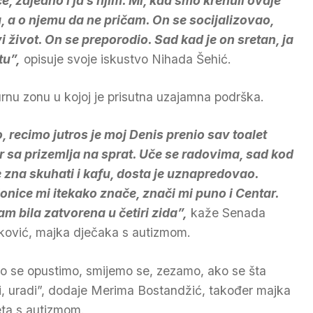
e, zajedno i ja s njim. Mi, kad smo krenuli ovdje
ja, a o njemu da ne pričam. On se socijalizovao,
 život. On se preporodio. Sad kad je on sretan, ja
tu”,
opisuje svoje iskustvo Nihada Šehić.
urnu zonu u kojoj je prisutna uzajamna podrška.
, recimo jutros je moj Denis prenio sav toalet
r sa prizemlja na sprat. Uče se radovima, sad kod
 zna skuhati i kafu, dosta je uznapredovao.
onice mi itekako znače, znači mi puno i Centar.
am bila zatvorena u četiri zida”,
kaže Senada
ković, majka dječaka s autizmom.
o se opustimo, smijemo se, zezamo, ako se šta
i, uradi”, dodaje Merima Bostandžić, također majka
eta s autizmom.