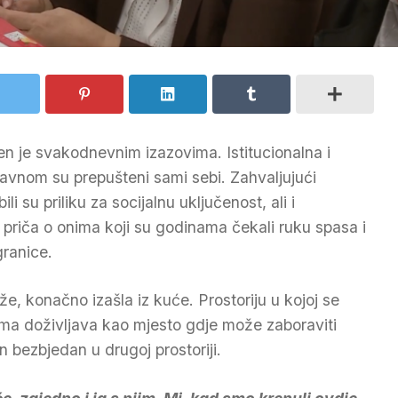
jen je svakodnevnim izazovima. Istitucionalna i
glavnom su prepušteni sami sebi. Zahvaljujući
i su priliku za socijalnu uključenost, ali i
priča o onima koji su godinama čekali ruku spasa i
granice.
e, konačno izašla iz kuće. Prostoriju u kojoj se
jima doživljava kao mjesto gdje može zaboraviti
n bezbjedan u drugoj prostoriji.