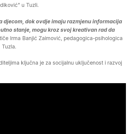
iković” u Tuzli.
a djecom, dok ovdje imaju razmjenu informacija
enutno stanje, mogu kroz svoj kreativan rad da
stiče Irma Banjić Zaimović, pedagogica-psihologica
 Tuzla.
teljima ključna je za socijalnu uključenost i razvoj