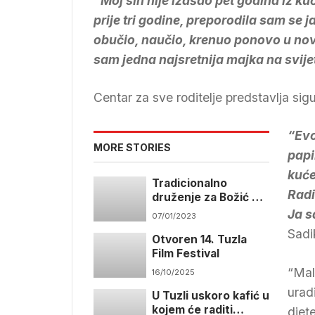
“Moj sin nije izašao pet godina iz kuć
prije tri godine, preporodila sam se 
obučio, naučio, krenuo ponovo u novi
sam jedna najsretnija majka na svije
Centar za sve roditelje predstavlja sig
“Evo
MORE STORIES
papi
kuće
Tradicionalno
Radi
druženje za Božić u
Tuzli
Ja s
07/01/2023
Sadi
Otvoren 14. Tuzla
Film Festival
“Mal
16/10/2025
urad
U Tuzli uskoro kafić u
kojem će raditi
djet