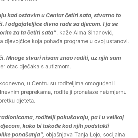
nju kad ostavim u Centar četiri sata, stvarno to
i. I odgajateljice divno rade sa djecom. I ja se
rim za ta četiri sata”
, kaže Alma Sinanović,
a djevojčice koja pohađa programe u ovoj ustanovi.
či. Mnoge stvari nisam znao raditi, uz njih sam
đer otac dječaka s autizmom.
kodnevno, u Centru su roditeljima omogućeni i
nevnim preprekama, roditelji pronalaze neizmjernu
retku djeteta.
radionicama, roditelji pokušavaju, pa i u velikoj
 djecom, kako bi takođe kod njih podstakli
blike ponašanja”,
objašnjava Tanja Lojo, socijalna