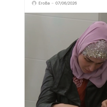
EroBa
07/06/2026
—