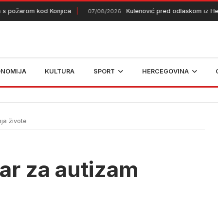
žarom kod Konjica
Kulenović pred odlaskom iz Heracle
07/08/2026
ONOMIJA
KULTURA
SPORT
HERCEGOVINA
ja živote
ar za autizam