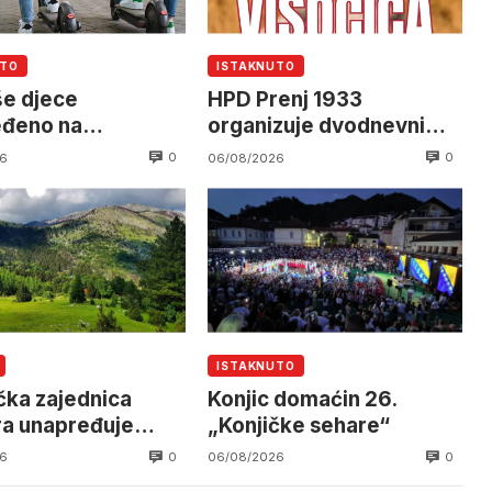
UTO
ISTAKNUTO
še djece
HPD Prenj 1933
eđeno na
organizuje dvodnevni
ičnim romobilima
izlet na Visočicu
0
0
6
06/08/2026
ISTAKNUTO
ička zajednica
Konjic domaćin 26.
a unapređuje
„Konjičke sehare“
rukturu na Ruištu
0
0
6
06/08/2026