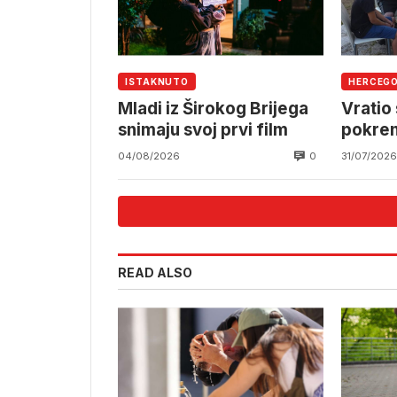
ISTAKNUTO
HERCEG
Mladi iz Širokog Brijega
Vratio
snimaju svoj prvi film
pokren
Široko
0
04/08/2026
31/07/2026
READ ALSO