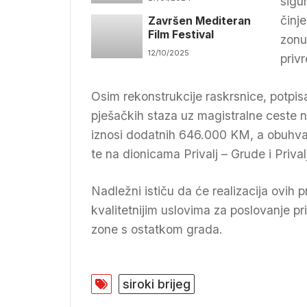
sigu
Širokom Brijegu 50
činj
Završen Mediteran
žena uradilo
Film Festival
besplatni pregled
zonu
12/10/2025
priv
Osim rekonstrukcije raskrsnice, potpis
pješačkih staza uz magistralne ceste n
iznosi dodatnih 646.000 KM, a obuhvat
te na dionicama Privalj – Grude i Prival
Nadležni ističu da će realizacija ovih p
kvalitetnijim uslovima za poslovanje pr
zone s ostatkom grada.
siroki brijeg