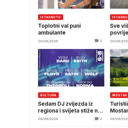
ISTAKNUTO
ISTAKN
Toplotni val puni
Sve vi
ambulante
povrij
elektr
0
06/08/2026
06/08/202
KULTURA
MOSTAR
Sedam DJ zvijezda iz
Turist
regiona i svijeta stiže na
Mostar
EchoStone Festival u
infrast
0
06/08/2026
06/08/202
Trebinju