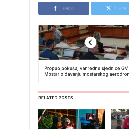
Facebook
X Twitter
Propao pokušaj vanredne sjednice GV
Mostar o davanju mostarskog aerodro
pod koncesiju američkoj firmi
RELATED POSTS