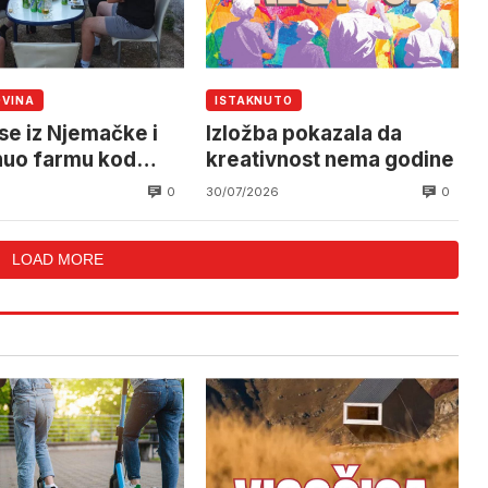
OVINA
ISTAKNUTO
 se iz Njemačke i
Izložba pokazala da
uo farmu kod
kreativnost nema godine
g Brijega
0
0
30/07/2026
LOAD MORE