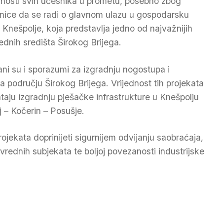
rnosti svih učesnika u prometu, posebno zbog
enice da se radi o glavnom ulazu u gospodarsku
 Knešpolje, koja predstavlja jedno od najvažnijih
rednih središta Širokog Brijega.
ani su i sporazumi za izgradnju nogostupa i
a području Širokog Brijega. Vrijednost tih projekata
aju izgradnju pješačke infrastrukture u Knešpolju
j – Kočerin – Posušje.
rojekata doprinijeti sigurnijem odvijanju saobraćaja,
ivrednih subjekata te boljoj povezanosti industrijske