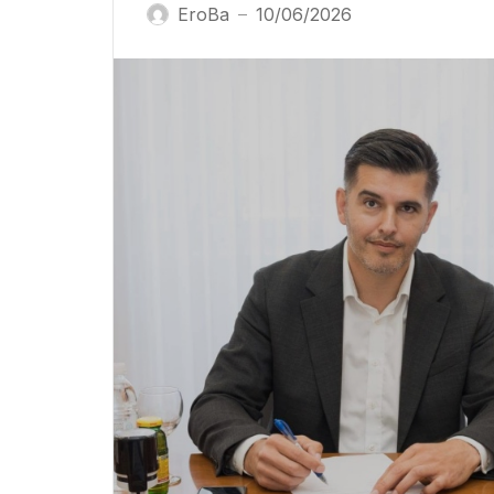
EroBa
10/06/2026
—