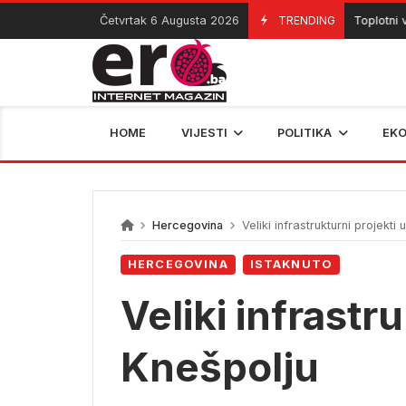
Skip
Četvrtak 6 Augusta 2026
TRENDING
Toplotni val p
06/08/2026
to
content
HOME
VIJESTI
POLITIKA
EK
Hercegovina
Veliki infrastrukturni projekti 
HERCEGOVINA
ISTAKNUTO
Veliki infrastr
Knešpolju