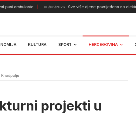
uni ambulante
Sve više djece povrijeđeno na električni
06/08/2026
ONOMIJA
KULTURA
SPORT
HERCEGOVINA
u Knešpolju
ukturni projekti u