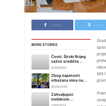
Facebook
X Twitter
Grad
MORE STORIES
spor
proj
Čović: Široki Brijeg
prel
važno središte
institucija hrvatskog
reko
12/08/2022
naroda
M6.1
Zbog napetosti
prom
otkazana misa na
groblju kod Širokog
25/05/2026
Brijega
Prema
Zahvaljujući
mobilnom
unap
mamografu u
27/01/2024