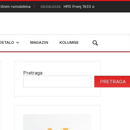
m romobilima
HPD Prenj 1933 organizuje dvodnevni izlet
06/08/2026
OSTALO
MAGAZIN
KOLUMNE
Pretraga
PRETRAGA