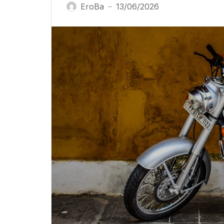
EroBa
13/06/2026
—