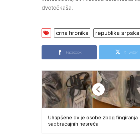
dvotočkaša.
crna hronika
republika srpska
Facebook
X Twitter
Uhapšene dvije osobe zbog fingiranja
saobraćajnih nesreća