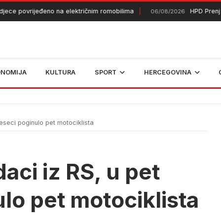
 povrijeđeno na električnim romobilima
HPD Prenj 1933 
06/08/2026
ONOMIJA
KULTURA
SPORT
HERCEGOVINA
eseci poginulo pet motociklista
aci iz RS, u pet
lo pet motociklista