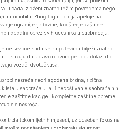
gorijama učesnika u saobraćaju, jer su prilikom
ra ili pada izloženi znatno težim povredama nego
či automobila. Zbog toga policija apeluje na
ivanje ograničenja brzine, korištenje zaštitne
me i dodatni oprez svih učesnika u saobraćaju.
jetne sezone kada se na putevima bilježi znatno
ona pokazuju da upravo u ovom periodu dolazi do
stvuju vozači dvotočkaša.
uzroci nesreća neprilagođena brzina, rizična
iklista u saobraćaju, ali i nepoštivanje saobraćajnih
tenje zaštitne kacige i kompletne zaštitne opreme
ntualnih nesreća.
 kontrola tokom ljetnih mjeseci, uz poseban fokus na
koji svojim ponašanjem ugrožavaju sigurnost