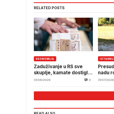
RELATED POSTS
EKONOMIJA
ISTAKN
Zaduživanje u RS sve
Presuda
skuplje, kamate dostigle
nadu r
7,35 posto
RS-a
0
01/08/2026
31/07/2026
READ ALSO