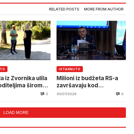
RELATED POSTS
MORE FROM AUTHOR
UTO
ISTAKNUTO
 iz Zvornika ulila
Milioni iz budžeta RS-a
oditeljima širom
završavaju kod
marketinških agencija
0
0
30/07/2026
LOAD MORE