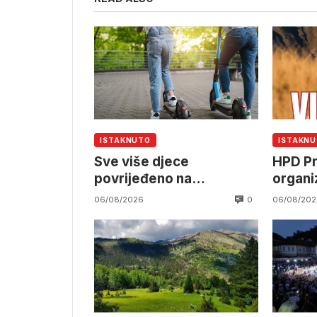
ISTAKNUTO
ISTAKN
Sve više djece
HPD Pr
povrijeđeno na
organi
električnim romobilima
izlet n
0
06/08/2026
06/08/202