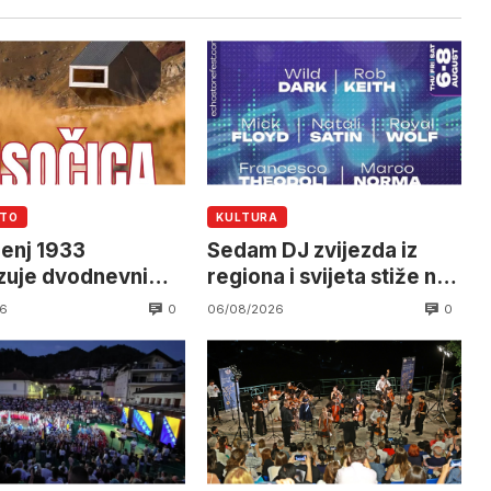
UTO
KULTURA
enj 1933
Sedam DJ zvijezda iz
zuje dvodnevni
regiona i svijeta stiže na
a Visočicu
EchoStone Festival u
0
0
6
06/08/2026
Trebinju