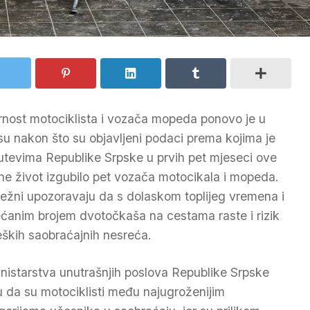
rnost motociklista i vozača mopeda ponovo je u
su nakon što su objavljeni podaci prema kojima je
utevima Republike Srpske u prvih pet mjeseci ove
ne život izgubilo pet vozača motocikala i mopeda.
ežni upozoravaju da s dolaskom toplijeg vremena i
ćanim brojem dvotočkaša na cestama raste i rizik
eških saobraćajnih nesreća.
inistarstva unutrašnjih poslova Republike Srpske
ču da su motociklisti među najugroženijim