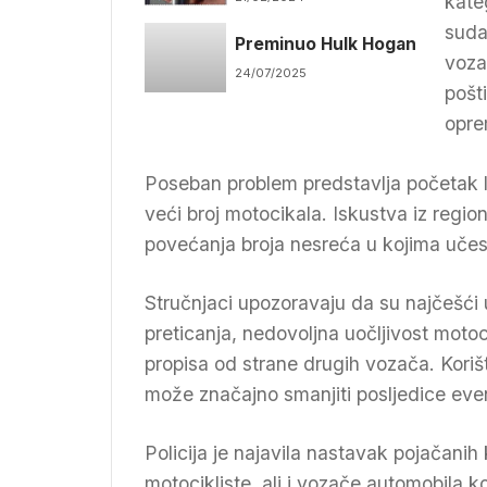
kate
torture u RS
suda
Preminuo Hulk Hogan
voza
24/07/2025
pošt
opre
Poseban problem predstavlja početak l
veći broj motocikala. Iskustva iz regi
povećanja broja nesreća u kojima uče
Stručnjaci upozoravaju da su najčešći 
preticanja, nedovoljna uočljivost motoc
propisa od strane drugih vozača. Koriš
može značajno smanjiti posljedice eve
Policija je najavila nastavak pojačanih
motocikliste, ali i vozače automobila 