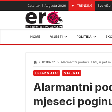
Skip
Četvrtak 6 Augusta 2026
TRENDING
Sve više djece
06/08/2026
to
content
HOME
VIJESTI
POLITIKA
EK
Istaknuto
Alarmantni podaci iz RS, u pet mj
ISTAKNUTO
VIJESTI
Alarmantni pod
mjeseci poginu