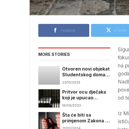
Facebook
X Twitter
Sigu
MORE STORIES
foku
na p
Otvoren novi objekat
godi
Studentskog doma u
Istočnom Sarajevu
Nadl
23/10/2025
pove
Pritvor ocu dječaka
od t
koji je upucao
nastavnika
16/06/2023
Iz M
Šta će biti sa
primjenom Zakona o
isti
zaštiti žrtava ratne
21/02/2024