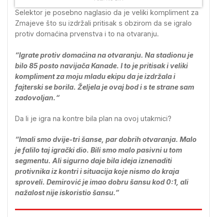
Selektor je posebno naglasio da je veliki kompliment za
Zmajeve što su izdržali pritisak s obzirom da se igralo
protiv domaćina prvenstva i to na otvaranju.
“Igrate protiv domaćina na otvaranju. Na stadionu je
bilo 85 posto navijača Kanade. I to je pritisak i veliki
kompliment za moju mladu ekipu da je izdržala i
fajterski se borila. Željela je ovaj bod i s te strane sam
zadovoljan.“
Da li je igra na kontre bila plan na ovoj utakmici?
“Imali smo dvije-tri šanse, par dobrih otvaranja. Malo
je falilo taj igrački dio. Bili smo malo pasivni u tom
segmentu. Ali sigurno daje bila ideja iznenaditi
protivnika iz kontri i situacija koje nismo do kraja
sproveli. Demirović je imao dobru šansu kod 0:1, ali
nažalost nije iskoristio šansu.”