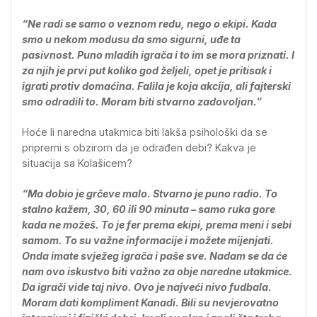
“Ne radi se samo o veznom redu, nego o ekipi. Kada
smo u nekom modusu da smo sigurni, uđe ta
pasivnost. Puno mladih igrača i to im se mora priznati. I
za njih je prvi put koliko god željeli, opet je pritisak i
igrati protiv domaćina. Falila je koja akcija, ali fajterski
smo odradili to. Moram biti stvarno zadovoljan.”
Hoće li naredna utakmica biti lakša psihološki da se
pripremi s obzirom da je odrađen debi? Kakva je
situacija sa Kolašicem?
“Ma dobio je grčeve malo. Stvarno je puno radio. To
stalno kažem, 30, 60 ili 90 minuta – samo ruka gore
kada ne možeš. To je fer prema ekipi, prema meni i sebi
samom. To su važne informacije i možete mijenjati.
Onda imate svježeg igrača i paše sve. Nadam se da će
nam ovo iskustvo biti važno za obje naredne utakmice.
Da igrači vide taj nivo. Ovo je najveći nivo fudbala.
Moram dati kompliment Kanadi. Bili su nevjerovatno