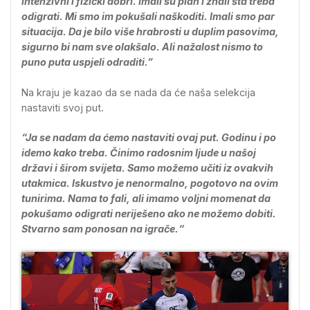
intenzivni i fizički dobri. Imali su plan i znali šta treba
odigrati. Mi smo im pokušali naškoditi. Imali smo par
situacija. Da je bilo više hrabrosti u duplim pasovima,
sigurno bi nam sve olakšalo. Ali nažalost nismo to
puno puta uspjeli odraditi.”
Na kraju je kazao da se nada da će naša selekcija
nastaviti svoj put.
“Ja se nadam da ćemo nastaviti ovaj put. Godinu i po
idemo kako treba. Činimo radosnim ljude u našoj
državi i širom svijeta. Samo možemo učiti iz ovakvih
utakmica. Iskustvo je nenormalno, pogotovo na ovim
tunirima. Nama to fali, ali imamo voljni momenat da
pokušamo odigrati neriješeno ako ne možemo dobiti.
Stvarno sam ponosan na igrače.“