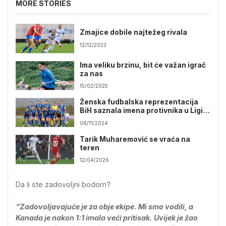
MORE STORIES
Zmajice dobile najtežeg rivala
12/12/2023
Ima veliku brzinu, bit će važan igrač
za nas
15/02/2025
Ženska fudbalska reprezentacija
BiH saznala imena protivnika u Ligi
nacija
08/11/2024
Tarik Muharemović se vraća na
teren
12/04/2026
Da li ste zadovoljni bodom?
“Zadovoljavajuće je za obje ekipe. Mi smo vodili, a
Kanada je nakon 1:1 imala veći pritisak. Uvijek je žao