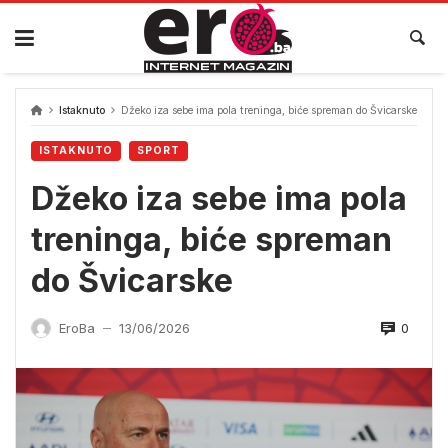
Skip
to
content
Istaknuto
Džeko iza sebe ima pola treninga, biće spreman do Švicarske
ISTAKNUTO
SPORT
Džeko iza sebe ima pola
treninga, biće spreman
do Švicarske
0
EroBa
13/06/2026
—