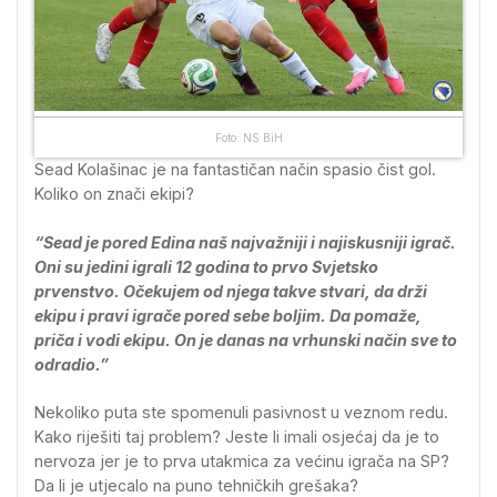
Foto: NS BiH
Sead Kolašinac je na fantastičan način spasio čist gol.
Koliko on znači ekipi?
“Sead je pored Edina naš najvažniji i najiskusniji igrač.
Oni su jedini igrali 12 godina to prvo Svjetsko
prvenstvo. Očekujem od njega takve stvari, da drži
ekipu i pravi igrače pored sebe boljim. Da pomaže,
priča i vodi ekipu. On je danas na vrhunski način sve to
odradio.”
Nekoliko puta ste spomenuli pasivnost u veznom redu.
Kako riješiti taj problem? Jeste li imali osjećaj da je to
nervoza jer je to prva utakmica za većinu igrača na SP?
Da li je utjecalo na puno tehničkih grešaka?