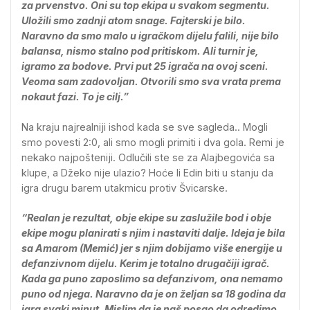
za prvenstvo. Oni su top ekipa u svakom segmentu.
Uložili smo zadnji atom snage. Fajterski je bilo.
Naravno da smo malo u igračkom dijelu falili, nije bilo
balansa, nismo stalno pod pritiskom. Ali turnir je,
igramo za bodove. Prvi put 25 igrača na ovoj sceni.
Veoma sam zadovoljan. Otvorili smo sva vrata prema
nokaut fazi. To je cilj.”
Na kraju najrealniji ishod kada se sve sagleda.. Mogli
smo povesti 2:0, ali smo mogli primiti i dva gola. Remi je
nekako najpošteniji. Odlučili ste se za Alajbegovića sa
klupe, a Džeko nije ulazio? Hoće li Edin biti u stanju da
igra drugu barem utakmicu protiv Švicarske.
“Realan je rezultat, obje ekipe su zaslužile bod i obje
ekipe mogu planirati s njim i nastaviti dalje. Ideja je bila
sa Amarom (Memić) jer s njim dobijamo više energije u
defanzivnom dijelu. Kerim je totalno drugačiji igrač.
Kada ga puno zaposlimo sa defanzivom, ona nemamo
puno od njega. Naravno da je on željan sa 18 godina da
igra svaki minut. Mislim da je naš posao da odredimo