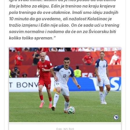
šta je bitno za ekipu. Edin je trenirao na kraju krajeva
pola treninga do ove utakmice. Imali smo ideju zadnjih
10 minuta da ga uvedemo, ali nažalost Kolašinac je
tražio izmjenu i Edin nije ušao. On će sada ući u trening
sasvim normalno i nadamo da će on za Švicarsku biti
koliko toliko spreman.”
Foto: NS BiH