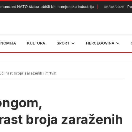
nt NATO štaba obišli bh. namjensku industriju
Požar ko
06/08/2026
ONOMIJA
KULTURA
SPORT
HERCEGOVINA
ći rast broja zaraženih i mrtvih
Kongom,
rast broja zaraženih