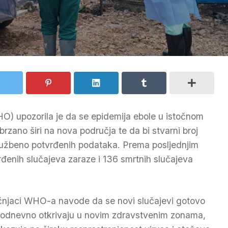
O) upozorila je da se epidemija ebole u istočnom
zano širi na nova područja te da bi stvarni broj
lužbeno potvrđenih podataka. Prema posljednjim
rđenih slučajeva zaraze i 136 smrtnih slučajeva
čnjaci WHO-a navode da se novi slučajevi gotovo
odnevno otkrivaju u novim zdravstvenim zonama,