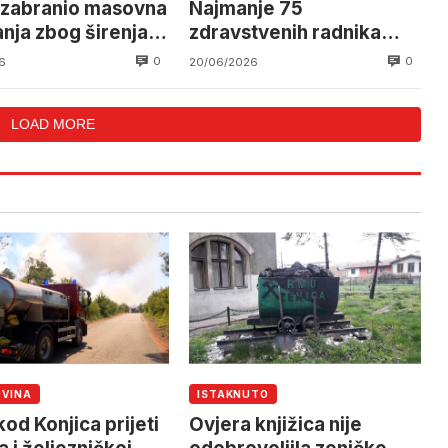
zabranio masovna
Najmanje 75
anja zbog širenja
zdravstvenih radnika
zaraženo ebolom u
0
0
6
20/06/2026
Kongu i Ugandi
LOAD MORE
OVINA
ISTAKNUTO
od Konjica prijeti
Ovjera knjižica nije