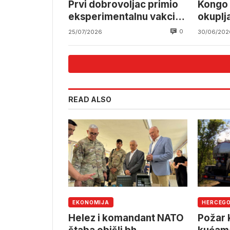
Prvi dobrovoljac primio
Kongo 
eksperimentalnu vakcinu
okuplj
protiv ebole
ebole
0
25/07/2026
30/06/202
READ ALSO
EKONOMIJA
HERCEG
Helez i komandant NATO
Požar k