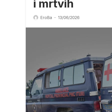
i mrtvih
EroBa
13/06/2026
—