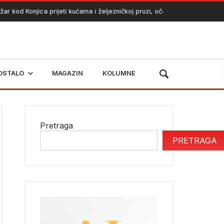
d Konjica prijeti kućama i željezničkoj pruzi, očekuje se angažman heli
OSTALO
MAGAZIN
KOLUMNE
Pretraga
PRETRAGA