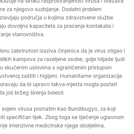
ukazuje na široku rasprostranjenost virusa i otežava
re za njegovo suzbijanje. Dodatni problem
stavljaju područja u kojima zdravstvene službe
ju dovoljno kapaciteta za praćenje kontakata i
iranje stanovništva.
bnu zabrinutost izaziva činjenica da je virus stigao i
elikih kampova za raseljene osobe, gdje hiljade ljudi
 u skučenim uslovima s ograničenim pristupom
vstvenoj zaštiti i higijeni. Humanitarne organizacije
oravaju da bi upravo takva mjesta mogla postati
ta još bržeg širenja bolesti.
m sojem virusa poznatim kao Bundibugyo, za koji
ti specifičan lijek. Zbog toga se liječenje uglavnom
nje intenzivne medicinske njege oboljelima.