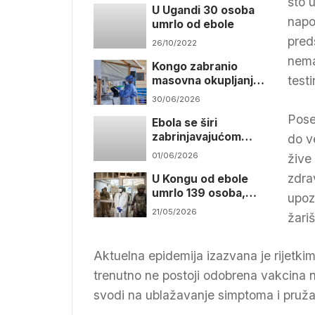
što 
U Ugandi 30 osoba
napo
umrlo od ebole
pred
26/10/2022
nema
Kongo zabranio
test
masovna okupljanja
zbog širenja ebole
30/06/2026
Pose
Ebola se širi
zabrinjavajućom
do v
brzinom
01/06/2026
žive
zdra
U Kongu od ebole
umrlo 139 osoba,
upoz
očekuje se rast broja
21/05/2026
žariš
zaraženih
Aktuelna epidemija izazvana je rijetki
trenutno ne postoji odobrena vakcina ni
svodi na ublažavanje simptoma i pruža