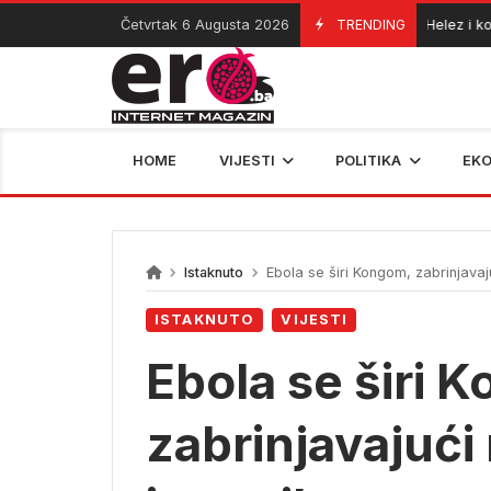
Skip
Četvrtak 6 Augusta 2026
TRENDING
Helez i komanda
06/08/2026
to
content
HOME
VIJESTI
POLITIKA
EK
Istaknuto
Ebola se širi Kongom, zabrinjavaju
ISTAKNUTO
VIJESTI
Ebola se širi 
zabrinjavajući 