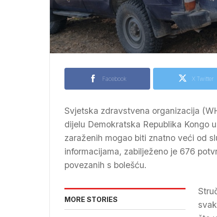
Facebook
X Twitter
Svjetska zdravstvena organizacija (WH
dijelu Demokratska Republika Kongo ubr
zaraženih mogao biti znatno veći od s
informacijama, zabilježeno je 676 potv
povezanih s bolešću.
Stru
MORE STORIES
svak