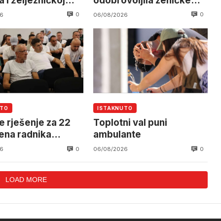
 i željezničkoj
odobrovoljila zeničke
 očekuje se
rudare u jami Raspotočje
0
0
6
06/08/2026
an helikoptera
UTO
ISTAKNUTO
e rješenje za 22
Toplotni val puni
ena radnika
ambulante
alnog Mostar
0
0
6
06/08/2026
LOAD MORE