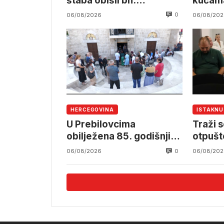
štaba obišli bh.
kućama
namjensku industriju
pruzi,
0
06/08/2026
06/08/202
angažm
OSBiH
HERCEGOVINA
ISTAKN
U Prebilovcima
Traži s
obilježena 85. godišnjica
otpušt
stradanja 4.000
Komun
0
06/08/2026
06/08/202
mještana srpske
nacionalnosti