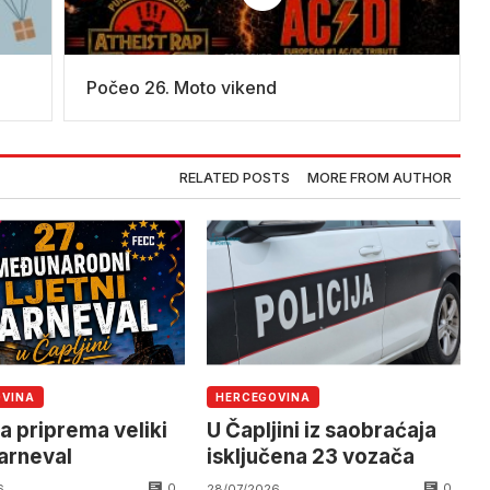
Počeo 26. Moto vikend
RELATED POSTS
MORE FROM AUTHOR
OVINA
HERCEGOVINA
a priprema veliki
U Čapljini iz saobraćaja
karneval
isključena 23 vozača
0
0
6
28/07/2026