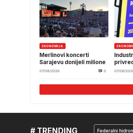
EKONOMIJA
EKONOM
Merlinovi koncerti
Industr
Sarajevu donijeli milione
privre
0
07/08/2026
07/08/202
# TRENDING
mostar
Federalni hidromet