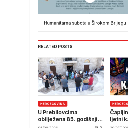
Humanitarna subota u Širokom Brijegu
RELATED POSTS
HERCEGOVINA
HERCEG
U Prebilovcima
Čapljin
obilježena 85. godišnjica
ljetni 
stradanja 4.000
0
06/08/2026
30/07/202