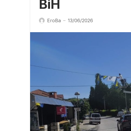
BiH
EroBa
13/06/2026
—