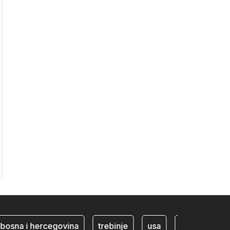
na i hercegovina
trebinje
usa
BiH ekonomija