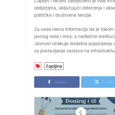
Čapljini i okolini zabilježeno je više 
obilježjima, uključujući oštećenja i ukl
političke i društvene tenzije.
Za sada nema informacija da je tokom 
javnog reda i mira, a nadležne instituci
Javnost očekuje dodatna pojašnjenja 
za postavljanje zastava na infrastrukt
čapljina
Facebook
X Twitter