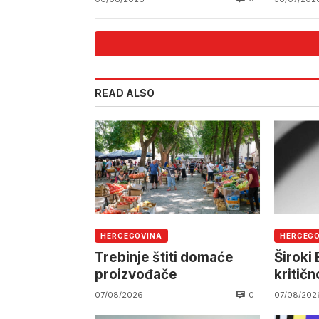
mještana srpske
nacionalnosti
READ ALSO
HERCEGOVINA
HERCEG
Trebinje štiti domaće
Široki 
proizvođače
kritič
0
07/08/2026
07/08/202