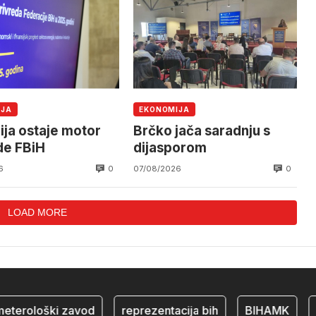
IJA
EKONOMIJA
ija ostaje motor
Brčko jača saradnju s
de FBiH
dijasporom
0
0
6
07/08/2026
LOAD MORE
erološki zavod
reprezentacija bih
BIHAMK
bos