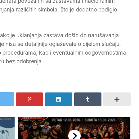
incidenata povezanih sa zastavama i nacionalnim
anjanja različitih simbola, što je dodatno podiglo
akcije uklanjanja zastava došlo do narušavanja
je nisu se detaljnije oglašavale o cijelom slučaju.
o procedurama, kao i eventualnim odgovornostima
uru bez odobrenja.