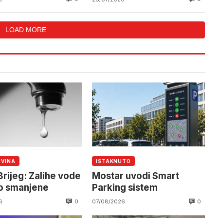
LOAD MORE
OVINA
ISTAKNUTO
Brijeg: Zalihe vode
Mostar uvodi Smart
no smanjene
Parking sistem
0
0
6
07/08/2026