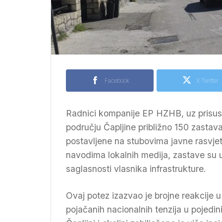
Facebook
X Twitter
Radnici kompanije EP HZHB, uz prisustv
području Čapljine približno 150 zastav
postavljene na stubovima javne rasvjet
navodima lokalnih medija, zastave su u
saglasnosti vlasnika infrastrukture.
Ovaj potez izazvao je brojne reakcije 
pojačanih nacionalnih tenzija u pojed