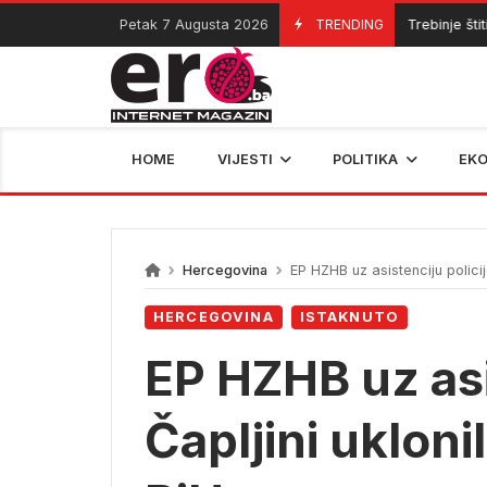
Skip
Petak 7 Augusta 2026
TRENDING
Trebinje štiti d
07/08/2026
to
content
HOME
VIJESTI
POLITIKA
EK
Hercegovina
EP HZHB uz asistenciju policij
HERCEGOVINA
ISTAKNUTO
EP HZHB uz asi
Čapljini ukloni