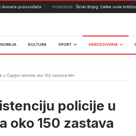
omaće proizvođače
Široki Brijeg: Zalihe vode kritično sm
07/08/2026
ONOMIJA
KULTURA
SPORT
HERCEGOVINA
e u Čapljini uklonila oko 150 zastava BiH
stenciju policije u
la oko 150 zastava