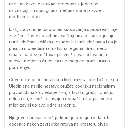
rezultat, kako je istakao, predstavlja jedno od
najznačajnijih dostignuća međunarodne pravde u
modernom dobu.
Ipak, upozorio je da proces suočavanja s prošlošću nije
završen. Posebno zabrinjava činjenica da su negiranje
ratnih zločina i veličanje osuđenih ratnih zločinaca i dalje
prisutni u pojedinim društvima regiona. Brammertz
smatra da bez poštovanja svih žrtava i prihvatanja
sudski utvrđenih činjenica nije moguće graditi trajno
pomirenje.
Govoreći o budućnosti rada Mehanizma, predložio je da
Ujedinjene nacije nastave pružati podršku nacionalnim
pravosuđima kroz ekspertizu, arhivsku građu i pristup
dokazima, ističući da uspjeh domaćih istraga u velikoj
mjeri zavisi upravo od te saradnje.
Njegovo obraćanje još jednom je podsjetilo da ni tri
decenije nakon završetka ratova na prostoru bivše