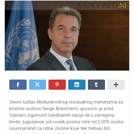
Glavni tužilac Međunarodnog rezidualnog mehanizma za
krivične sudove Serge Brammertz upozorio je pred
Vijećem sigurnosti Ujedinjenih nacija da u zemljama
bivše Jugoslavije još uvijek postoji više od 2.000 osoba
osumnjičenih za ratne zločine koje tek trebaju biti