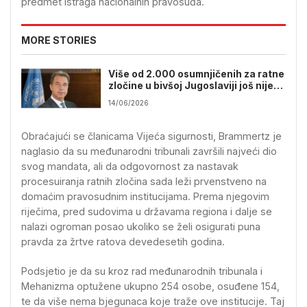
predmet istraga nacionalnih pravosuđa.
MORE STORIES
Više od 2.000 osumnjičenih za ratne
zločine u bivšoj Jugoslaviji još nije
istraženo
14/06/2026
Obraćajući se članicama Vijeća sigurnosti, Brammertz je
naglasio da su međunarodni tribunali završili najveći dio
svog mandata, ali da odgovornost za nastavak
procesuiranja ratnih zločina sada leži prvenstveno na
domaćim pravosudnim institucijama. Prema njegovim
riječima, pred sudovima u državama regiona i dalje se
nalazi ogroman posao ukoliko se želi osigurati puna
pravda za žrtve ratova devedesetih godina.
Podsjetio je da su kroz rad međunarodnih tribunala i
Mehanizma optužene ukupno 254 osobe, osuđene 154,
te da više nema bjegunaca koje traže ove institucije. Taj