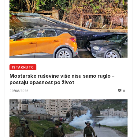
ISTAKNUTO
Mostarske ruševine više nisu samo ruglo –
postaju opasnost po život
09/08/2026
0