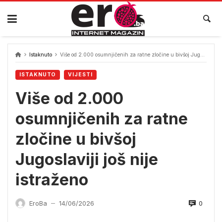
Skip
to
content
Istaknuto
Više od 2.000 osumnjičenih za ratne zločine u bivšoj Jugoslaviji još nije istraženo
ISTAKNUTO
VIJESTI
Više od 2.000
osumnjičenih za ratne
zločine u bivšoj
Jugoslaviji još nije
istraženo
0
EroBa
14/06/2026
—