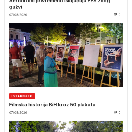
Aerodromi privremeno isključuju EES zbog
gužvi
07/08/2026
0
ISTAKNUTO
Filmska historija BiH kroz 50 plakata
07/08/2026
0