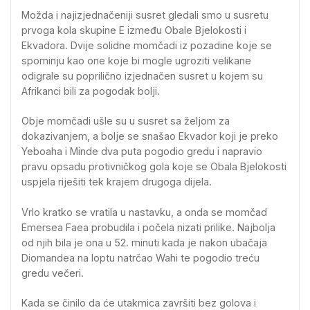
Možda i najizjednačeniji susret gledali smo u susretu
prvoga kola skupine E između Obale Bjelokosti i
Ekvadora. Dvije solidne momčadi iz pozadine koje se
spominju kao one koje bi mogle ugroziti velikane
odigrale su poprilično izjednačen susret u kojem su
Afrikanci bili za pogodak bolji.
Obje momčadi ušle su u susret sa željom za
dokazivanjem, a bolje se snašao Ekvador koji je preko
Yeboaha i Minde dva puta pogodio gredu i napravio
pravu opsadu protivničkog gola koje se Obala Bjelokosti
uspjela riješiti tek krajem drugoga dijela.
Vrlo kratko se vratila u nastavku, a onda se momčad
Emersea Faea probudila i počela nizati prilike. Najbolja
od njih bila je ona u 52. minuti kada je nakon ubačaja
Diomandea na loptu natrčao Wahi te pogodio treću
gredu večeri.
Kada se činilo da će utakmica završiti bez golova i