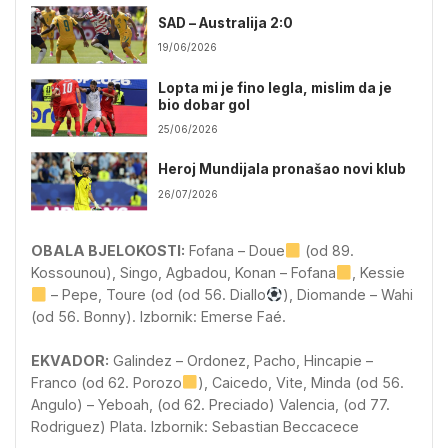
SAD – Australija 2:0
19/06/2026
Lopta mi je fino legla, mislim da je
bio dobar gol
25/06/2026
Heroj Mundijala pronašao novi klub
26/07/2026
OBALA BJELOKOSTI:
Fofana – Doue
(od 89.
Kossounou), Singo, Agbadou, Konan – Fofana
, Kessie
– Pepe, Toure (od (od 56. Diallo
), Diomande – Wahi
(od 56. Bonny). Izbornik: Emerse Faé.
EKVADOR:
Galindez – Ordonez, Pacho, Hincapie –
Franco (od 62. Porozo
), Caicedo, Vite, Minda (od 56.
Angulo) – Yeboah, (od 62. Preciado) Valencia, (od 77.
Rodriguez) Plata. Izbornik: Sebastian Beccacece