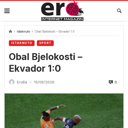
Skip
to
content
Istaknuto
Obal Bjelokosti – Ekvador 1:0
ISTAKNUTO
SPORT
Obal Bjelokosti –
Ekvador 1:0
0
EroBa
15/06/2026
—