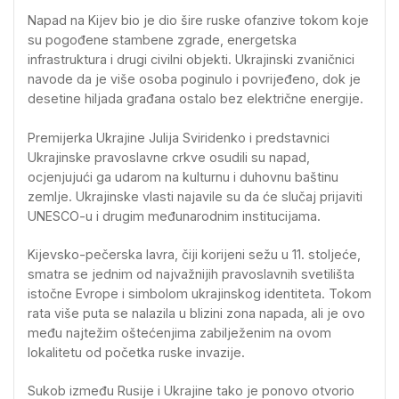
Napad na Kijev bio je dio šire ruske ofanzive tokom koje
su pogođene stambene zgrade, energetska
infrastruktura i drugi civilni objekti. Ukrajinski zvaničnici
navode da je više osoba poginulo i povrijeđeno, dok je
desetine hiljada građana ostalo bez električne energije.
Premijerka Ukrajine Julija Sviridenko i predstavnici
Ukrajinske pravoslavne crkve osudili su napad,
ocjenjujući ga udarom na kulturnu i duhovnu baštinu
zemlje. Ukrajinske vlasti najavile su da će slučaj prijaviti
UNESCO-u i drugim međunarodnim institucijama.
Kijevsko-pečerska lavra, čiji korijeni sežu u 11. stoljeće,
smatra se jednim od najvažnijih pravoslavnih svetilišta
istočne Evrope i simbolom ukrajinskog identiteta. Tokom
rata više puta se nalazila u blizini zona napada, ali je ovo
među najtežim oštećenjima zabilježenim na ovom
lokalitetu od početka ruske invazije.
Sukob između Rusije i Ukrajine tako je ponovo otvorio