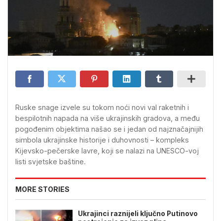
Ruske snage izvele su tokom noći novi val raketnih i
bespilotnih napada na više ukrajinskih gradova, a među
pogođenim objektima našao se i jedan od najznačajnijih
simbola ukrajinske historije i duhovnosti – kompleks
Kijevsko-pečerske lavre, koji se nalazi na UNESCO-voj
listi svjetske baštine.
MORE STORIES
Ukrajinci raznijeli ključno Putinovo