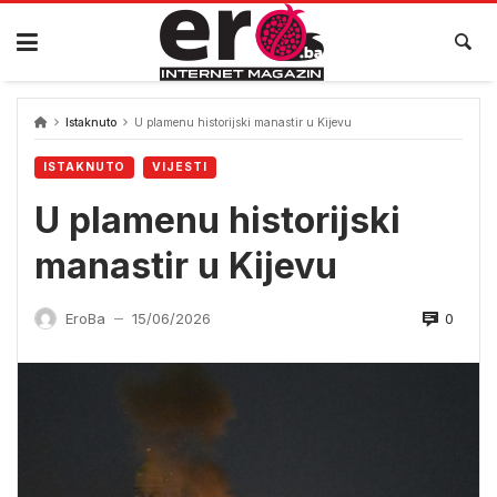
Skip
to
content
Istaknuto
U plamenu historijski manastir u Kijevu
ISTAKNUTO
VIJESTI
U plamenu historijski
manastir u Kijevu
0
EroBa
15/06/2026
—