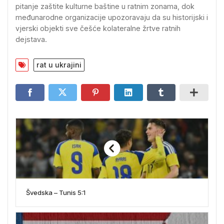
pitanje zaštite kulturne baštine u ratnim zonama, dok
međunarodne organizacije upozoravaju da su historijski i
vjerski objekti sve češće kolateralne žrtve ratnih
dejstava.
rat u ukrajini
Švedska – Tunis 5:1