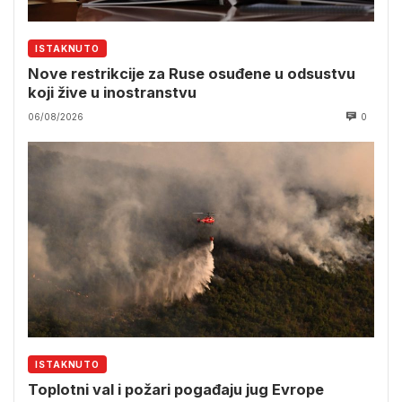
ISTAKNUTO
Nove restrikcije za Ruse osuđene u odsustvu
koji žive u inostranstvu
06/08/2026
0
ISTAKNUTO
Toplotni val i požari pogađaju jug Evrope