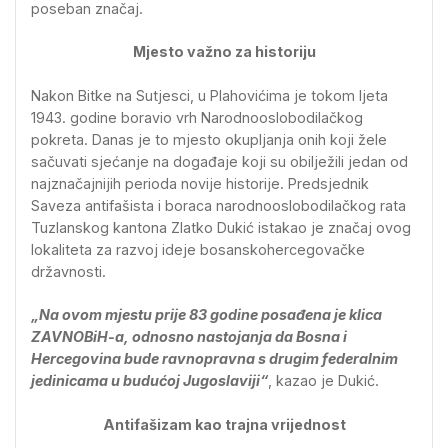
poseban značaj.
Mjesto važno za historiju
Nakon Bitke na Sutjesci, u Plahovićima je tokom ljeta
1943. godine boravio vrh Narodnooslobodilačkog
pokreta. Danas je to mjesto okupljanja onih koji žele
sačuvati sjećanje na događaje koji su obilježili jedan od
najznačajnijih perioda novije historije. Predsjednik
Saveza antifašista i boraca narodnooslobodilačkog rata
Tuzlanskog kantona Zlatko Dukić istakao je značaj ovog
lokaliteta za razvoj ideje bosanskohercegovačke
državnosti.
„Na ovom mjestu prije 83 godine posađena je klica
ZAVNOBiH-a, odnosno nastojanja da Bosna i
Hercegovina bude ravnopravna s drugim federalnim
jedinicama u budućoj Jugoslaviji“
, kazao je Dukić.
Antifašizam kao trajna vrijednost