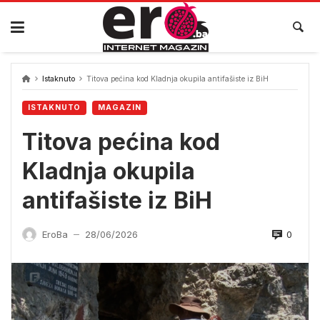
Skip
to
content
Istaknuto
Titova pećina kod Kladnja okupila antifašiste iz BiH
ISTAKNUTO
MAGAZIN
Titova pećina kod
Kladnja okupila
antifašiste iz BiH
0
EroBa
28/06/2026
—