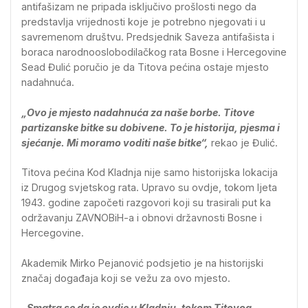
antifašizam ne pripada isključivo prošlosti nego da
predstavlja vrijednosti koje je potrebno njegovati i u
savremenom društvu. Predsjednik Saveza antifašista i
boraca narodnooslobodilačkog rata Bosne i Hercegovine
Sead Đulić poručio je da Titova pećina ostaje mjesto
nadahnuća.
„Ovo je mjesto nadahnuća za naše borbe. Titove
partizanske bitke su dobivene. To je historija, pjesma i
sjećanje. Mi moramo voditi naše bitke“,
rekao je Đulić.
Titova pećina Kod Kladnja nije samo historijska lokacija
iz Drugog svjetskog rata. Upravo su ovdje, tokom ljeta
1943. godine započeti razgovori koji su trasirali put ka
održavanju ZAVNOBiH-a i obnovi državnosti Bosne i
Hercegovine.
Akademik Mirko Pejanović podsjetio je na historijski
značaj događaja koji se vežu za ovo mjesto.
„Smatra se da je ovdje u Kladnju, tokom Titovog