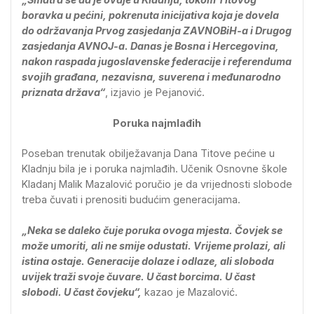
boravka u pećini, pokrenuta inicijativa koja je dovela
do održavanja Prvog zasjedanja ZAVNOBiH-a i Drugog
zasjedanja AVNOJ-a. Danas je Bosna i Hercegovina,
nakon raspada jugoslavenske federacije i referenduma
svojih građana, nezavisna, suverena i međunarodno
priznata država“
, izjavio je Pejanović.
Poruka najmlađih
Poseban trenutak obilježavanja Dana Titove pećine u
Kladnju bila je i poruka najmlađih. Učenik Osnovne škole
Kladanj Malik Mazalović poručio je da vrijednosti slobode
treba čuvati i prenositi budućim generacijama.
„Neka se daleko čuje poruka ovoga mjesta. Čovjek se
može umoriti, ali ne smije odustati. Vrijeme prolazi, ali
istina ostaje. Generacije dolaze i odlaze, ali sloboda
uvijek traži svoje čuvare. U čast borcima. U čast
slobodi. U čast čovjeku“,
kazao je Mazalović.