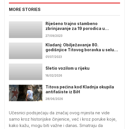
MORE STORIES
Riješeno trajno stambeno
zbrinjavanje za 19 porodica u
Kladnju
27/09/2023
Kladanj: Obilježavanje 80.
godišnjice Titovog boravka u selu
Plahovići
01/07/2023
Sletio vozilom u rijeku
16/02/2026
Titova pećina kod Kladnja okupila
antifašiste iz BiH
28/06/2026
Učesnici podsjećaju da značaj ovog mjesta ne vide
samo kroz historijske činjenice, već i kroz poruke koje,
kako kažu, mogu biti važne i danas. Smatraju da