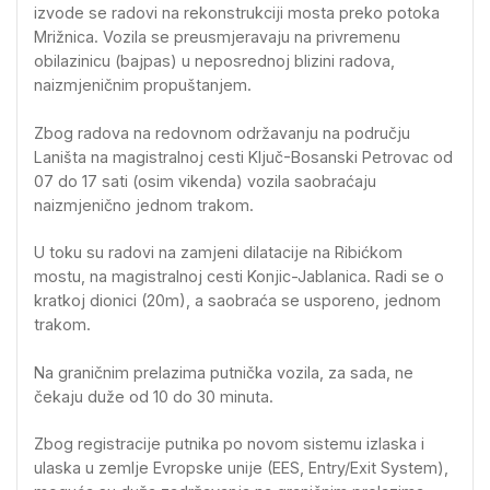
izvode se radovi na rekonstrukciji mosta preko potoka
Mrižnica. Vozila se preusmjeravaju na privremenu
obilazinicu (bajpas) u neposrednoj blizini radova,
naizmjeničnim propuštanjem.
Zbog radova na redovnom održavanju na području
Laništa na magistralnoj cesti Ključ-Bosanski Petrovac od
07 do 17 sati (osim vikenda) vozila saobraćaju
naizmjenično jednom trakom.
U toku su radovi na zamjeni dilatacije na Ribićkom
mostu, na magistralnoj cesti Konjic-Jablanica. Radi se o
kratkoj dionici (20m), a saobraća se usporeno, jednom
trakom.
Na graničnim prelazima putnička vozila, za sada, ne
čekaju duže od 10 do 30 minuta.
Zbog registracije putnika po novom sistemu izlaska i
ulaska u zemlje Evropske unije (EES, Entry/Exit System),