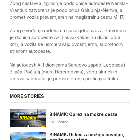
Zbog nastavka izgradnje poddionice autoceste Nemila-
Vranduk zatvorena je poddionica Golubinja-Nemila, a
promet vozila preusmjeren na magistralnu cestu M-17.
Zbog izvođenja radova na sanaciji kolovoza, zatvorena
je dionica autoceste A-1 Lašva-Kakanj (u dužini od 6
km), a vozila se usmjeravaju dvosmjerno, suprotnom
stranom autoceste.
Na autocesti A-1 dionicama Sarajevo zapad-Lepenica i
Bijača-Počitelj (most Hercegovina), zbog aktuelnih
radova saobraćaj je preusmjeren u preticajnu traku.
MORE STORIES
BIHAMK: Oprez na mokre ceste
27/09/2022
BIHAMK: Uslovi za vožnju povoljni,
pazite na vrućine