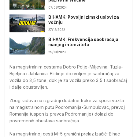
07/08/2024
BIHAMK: Povoljni zimski uslovi za
vožnju
27/12/2022
BIHAMK: Frekvencija saobraćaja
manjeg intenziteta
29/10/2023
Na magistralnim cestama Dobro Polje-Miljevina, Tuzla-
Bijeljina i Jablanica-Blidinje dozvoljen je saobraćaj za
vozila do 3,5 tone, dok je za vozila preko 3,5 t saobraćaj
i dalje obustavljen.
Zbog radova na izgradnji dodatne trake za spora vozila
na magistralnom putu Podromanija-Sumbulovac, prevoj
Romanija (uspon iz pravca Podromanije) dolazi do
povremenih obustava saobraćaja.
Na magistralnoj cesti M-5 granični prelaz Izačić-Bihać