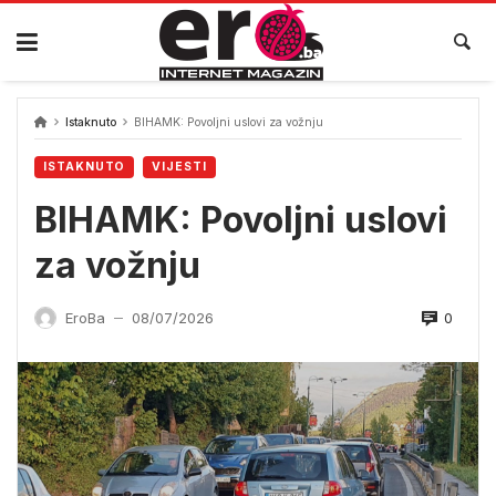
Skip
to
content
Istaknuto
BIHAMK: Povoljni uslovi za vožnju
ISTAKNUTO
VIJESTI
BIHAMK: Povoljni uslovi
za vožnju
0
EroBa
08/07/2026
—