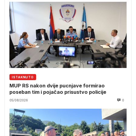
ISTAKNUTO
MUP RS nakon dvije pucnjave formirao
poseban tim i pojačao prisustvo policije
05/08/2026
0