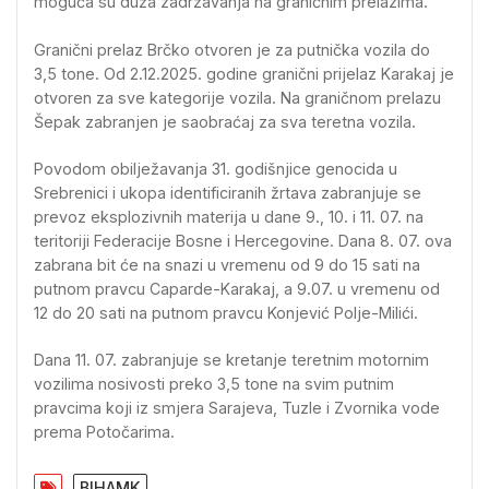
moguća su duža zadržavanja na graničnim prelazima.
Granični prelaz Brčko otvoren je za putnička vozila do
3,5 tone. Od 2.12.2025. godine granični prijelaz Karakaj je
otvoren za sve kategorije vozila. Na graničnom prelazu
Šepak zabranjen je saobraćaj za sva teretna vozila.
Povodom obilježavanja 31. godišnjice genocida u
Srebrenici i ukopa identificiranih žrtava zabranjuje se
prevoz eksplozivnih materija u dane 9., 10. i 11. 07. na
teritoriji Federacije Bosne i Hercegovine. Dana 8. 07. ova
zabrana bit će na snazi u vremenu od 9 do 15 sati na
putnom pravcu Caparde-Karakaj, a 9.07. u vremenu od
12 do 20 sati na putnom pravcu Konjević Polje-Milići.
Dana 11. 07. zabranjuje se kretanje teretnim motornim
vozilima nosivosti preko 3,5 tone na svim putnim
pravcima koji iz smjera Sarajeva, Tuzle i Zvornika vode
prema Potočarima.
BIHAMK