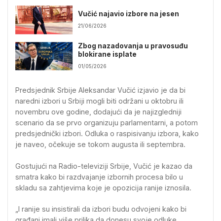
Vučić najavio izbore na jesen
21/06/2026
Zbog nazadovanja u pravosuđu
blokirane isplate
01/05/2026
Predsjednik Srbije Aleksandar Vučić izjavio je da bi
naredni izbori u Srbiji mogli biti održani u oktobru ili
novembru ove godine, dodajući da je najizgledniji
scenario da se prvo organizuju parlamentarni, a potom
predsjednički izbori. Odluka o raspisivanju izbora, kako
je naveo, očekuje se tokom augusta ili septembra.
Gostujući na Radio-televiziji Srbije, Vučić je kazao da
smatra kako bi razdvajanje izbornih procesa bilo u
skladu sa zahtjevima koje je opozicija ranije iznosila.
„I ranije su insistirali da izbori budu odvojeni kako bi
građani imali više prilika da donesu svoje odluke.