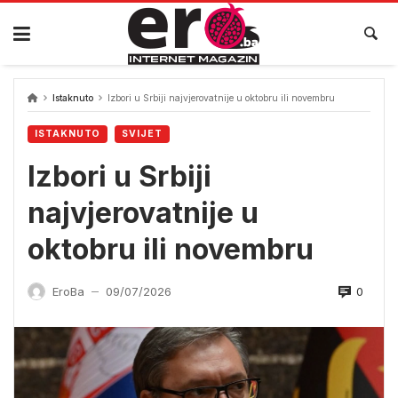
Skip
to
content
Istaknuto
Izbori u Srbiji najvjerovatnije u oktobru ili novembru
ISTAKNUTO
SVIJET
Izbori u Srbiji
najvjerovatnije u
oktobru ili novembru
0
EroBa
09/07/2026
—