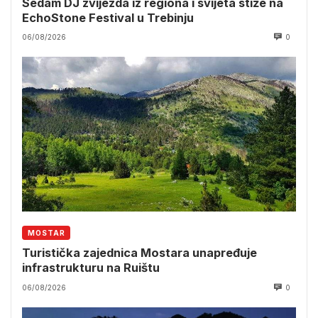
Sedam DJ zvijezda iz regiona i svijeta stiže na
EchoStone Festival u Trebinju
06/08/2026
0
MOSTAR
Turistička zajednica Mostara unapređuje
infrastrukturu na Ruištu
06/08/2026
0