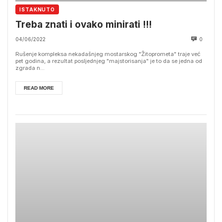
ISTAKNUTO
Treba znati i ovako minirati !!!
04/06/2022
0
Rušenje kompleksa nekadašnjeg mostarskog "Žitoprometa" traje već
pet godina, a rezultat posljednjeg "majstorisanja" je to da se jedna od
zgrada n...
READ MORE