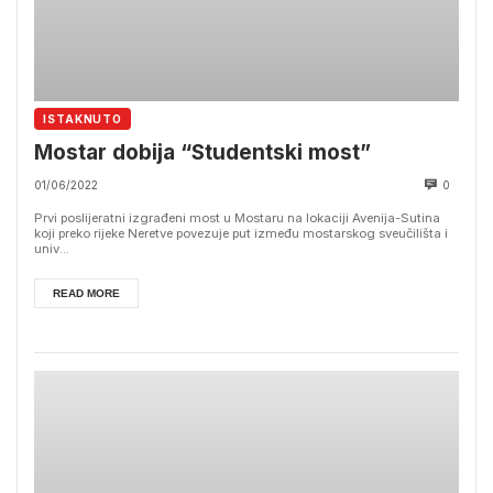
ISTAKNUTO
Mostar dobija “Studentski most”
01/06/2022
0
Prvi poslijeratni izgrađeni most u Mostaru na lokaciji Avenija-Sutina
koji preko rijeke Neretve povezuje put između mostarskog sveučilišta i
univ...
READ MORE