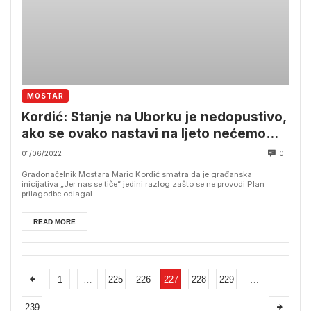
MOSTAR
Kordić: Stanje na Uborku je nedopustivo,
ako se ovako nastavi na ljeto nećemo
imati gdje sa smećem
01/06/2022
0
Gradonačelnik Mostara Mario Kordić smatra da je građanska
inicijativa „Jer nas se tiče” jedini razlog zašto se ne provodi Plan
prilagodbe odlagal...
READ MORE
1
…
225
226
227
228
229
…
239