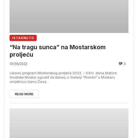
ISTAKNUTO
“Na tragu sunca” na Mostarskom
proljeću
01/06/2022
0
Likovni program Mostarskog proljeća 2022. - XXIV. dana Matice
hrvatske Mostar ugostit će danas, u Galeriji "Rondo" u Mostaru
umjetnicu Ivanu Ćava...
READ MORE