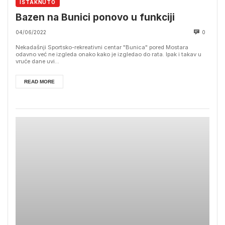
ISTAKNUTO
Bazen na Bunici ponovo u funkciji
04/06/2022
0
Nekadašnji Sportsko-rekreativni centar "Bunica" pored Mostara
odavno već ne izgleda onako kako je izgledao do rata. Ipak i takav u
vruće dane uvi...
READ MORE