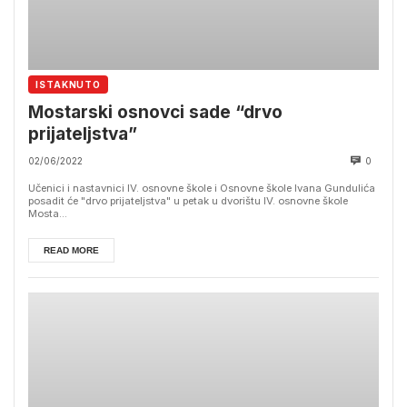
ISTAKNUTO
Mostarski osnovci sade “drvo
prijateljstva”
02/06/2022
0
Učenici i nastavnici IV. osnovne škole i Osnovne škole Ivana Gundulića
posadit će "drvo prijateljstva" u petak u dvorištu IV. osnovne škole
Mosta...
READ MORE