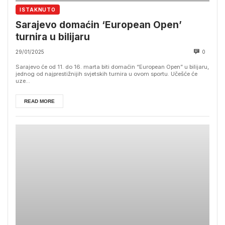
ISTAKNUTO
Sarajevo domaćin ‘European Open’
turnira u bilijaru
29/01/2025
0
Sarajevo će od 11. do 16. marta biti domaćin “European Open” u bilijaru,
jednog od najprestižnijih svjetskih turnira u ovom sportu. Učešće će
uze...
READ MORE