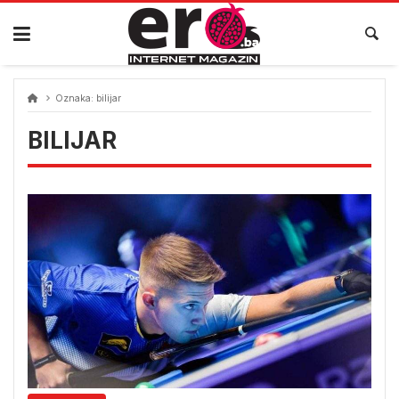
Skip
to
content
Oznaka:
bilijar
BILIJAR