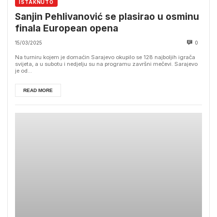
ISTAKNUTO
Sanjin Pehlivanović se plasirao u osminu
finala European opena
15/03/2025
0
Na turniru kojem je domaćin Sarajevo okupilo se 128 najboljih igrača
svijeta, a u subotu i nedjelju su na programu završni mečevi. Sarajevo
je od...
READ MORE