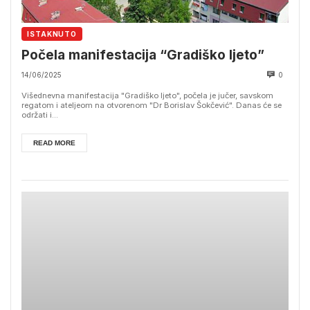
ISTAKNUTO
Počela manifestacija “Gradiško ljeto”
14/06/2025
0
Višednevna manifestacija "Gradiško ljeto", počela je jučer, savskom
regatom i ateljeom na otvorenom "Dr Borislav Šokčević". Danas će se
održati i...
READ MORE