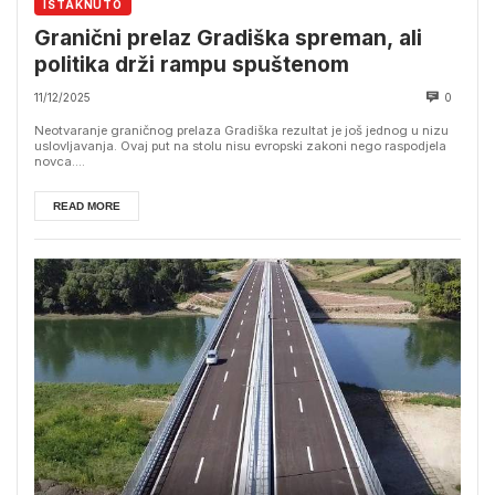
ISTAKNUTO
Granični prelaz Gradiška spreman, ali
politika drži rampu spuštenom
11/12/2025
0
Neotvaranje graničnog prelaza Gradiška rezultat je još jednog u nizu
uslovljavanja. Ovaj put na stolu nisu evropski zakoni nego raspodjela
novca....
READ MORE