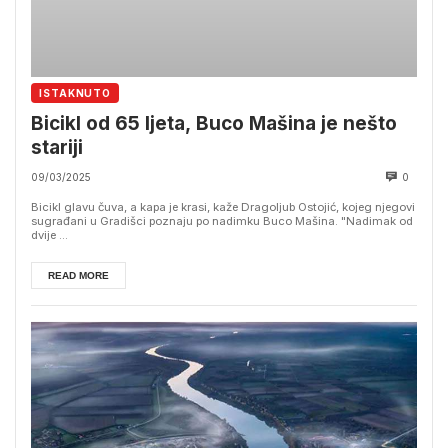
ISTAKNUTO
Bicikl od 65 ljeta, Buco Mašina je nešto
stariji
09/03/2025
0
Bicikl glavu čuva, a kapa je krasi, kaže Dragoljub Ostojić, kojeg njegovi
sugrađani u Gradišci poznaju po nadimku Buco Mašina. "Nadimak od
dvije ...
READ MORE