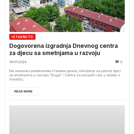
ISTAKNUTO
Dogovorena izgradnja Dnevnog centra
za djecu sa smetnjama u razvoju
19/07/2024
0
Na sastanku predstavnika Fradske uprave, Udruženja za pomoć djeci
sa smetnjama u razvoju "Duga" i Centra za socijalni rad, u srijedu u
Gradišci, ...
READ MORE