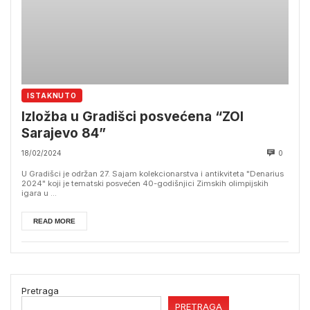
ISTAKNUTO
Izložba u Gradišci posvećena “ZOI
Sarajevo 84”
18/02/2024
0
U Gradišci je održan 27. Sajam kolekcionarstva i antikviteta "Denarius
2024" koji je tematski posvećen 40-godišnjici Zimskih olimpijskih
igara u ...
READ MORE
Pretraga
PRETRAGA