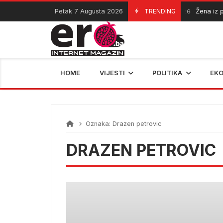
Skip
Petak 7 Augusta 2026
TRENDING
Žena iz pi
07/08/2026
to
content
HOME
VIJESTI
POLITIKA
EK
Oznaka:
Drazen petrovic
DRAZEN PETROVIC