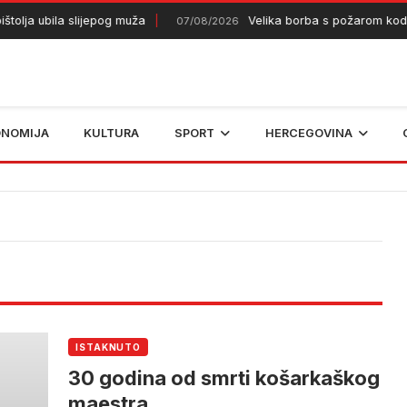
štolja ubila slijepog muža
Velika borba s požarom kod 
07/08/2026
ONOMIJA
KULTURA
SPORT
HERCEGOVINA
ISTAKNUTO
30 godina od smrti košarkaškog
maestra