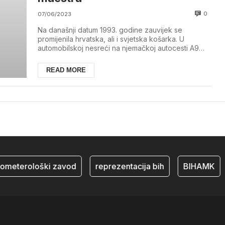
0
07/06/2023
Na današnji datum 1993. godine zauvijek se
promijenila hrvatska, ali i svjetska košarka. U
automobilskoj nesreći na njemačkoj autocesti A9
premin...
READ MORE
rometerološki zavod
reprezentacija bih
BIHAMK