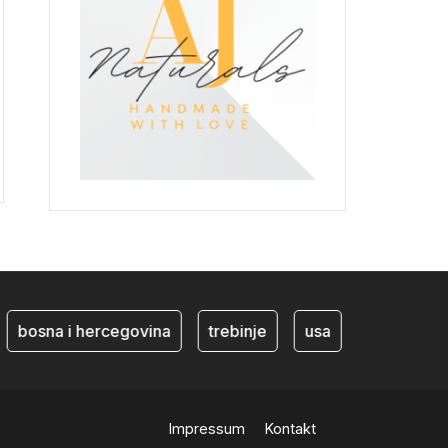
bosna i hercegovina
trebinje
usa
BiH ekonom
Impressum
Kontakt