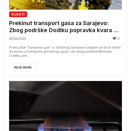
VIJESTI
Prekinut transport gasa za Sarajevo:
Zbog podrške Dodiku popravka kvara na
čekanju do četvrtka
25/02/2025
0
Preduzeće "Sarajevo-gas" iz Istočnog Sarajeva saopćilo je da je došlo
do kvara u transportu prirodnog gasa i da zbog podrške Miloradu
Dodiku, pre...
READ MORE