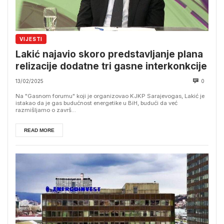
VIJESTI
Lakić najavio skoro predstavljanje plana
relizacije dodatne tri gasne interkonkcije
13/02/2025
0
Na "Gasnom forumu" koji je organizovao KJKP Sarajevogas, Lakić je
istakao da je gas budućnost energetike u BiH, budući da već
razmišljamo o završ...
READ MORE