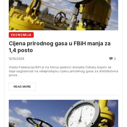
EKONOMIJA
Cijena prirodnog gasa u FBiH manja za
1,4 posto
12/10/2024
0
Vlada Federacije BiH je na hitnoj sjednici donijela Odluku kojom se
daje saglasnost na veleprodajnu cijenu prirodnog gasa za distributivna
privre...
READ MORE