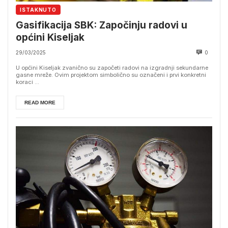
ISTAKNUTO
Gasifikacija SBK: Započinju radovi u
općini Kiseljak
29/03/2025
0
U općini Kiseljak zvanično su započeti radovi na izgradnji sekundarne
gasne mreže. Ovim projektom simbolično su označeni i prvi konkretni
koraci ...
READ MORE