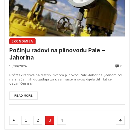
EKONOMIJA
Počinju radovi na plinovodu Pale –
Jahorina
18/06/2024
0
Početak radova na distributivnom plinovod Pale-Jahorina, jednom od
najznačajnijih događaja za gasni sistem ovog dijela BiH, bit će
ozvaničen u sr...
READ MORE
1
2
3
4