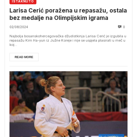
ISTAKNUTO
Larisa Cerić poražena u repasažu, ostala
bez medalje na Olimpijskim igrama
02/08/2024
0
Najbolja bosanskohercegovačka džudistkinja Larisa Cerić je izgubila u
repasažu Kim Ha-yun iz Južne Koreje i nije se uspjela plasirati u meč u
koj...
READ MORE