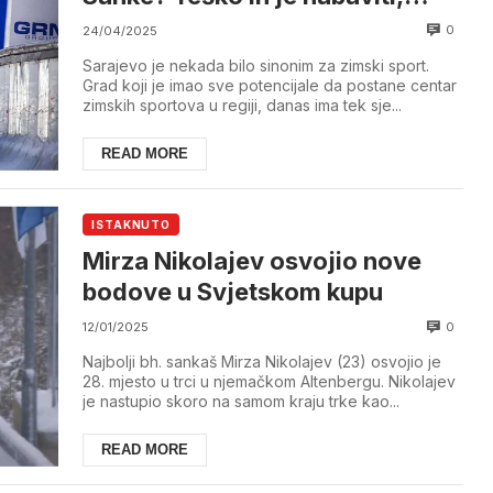
moje su kao – Golf 3
0
24/04/2025
Sarajevo je nekada bilo sinonim za zimski sport.
Grad koji je imao sve potencijale da postane centar
zimskih sportova u regiji, danas ima tek sje...
READ MORE
ISTAKNUTO
Mirza Nikolajev osvojio nove
bodove u Svjetskom kupu
0
12/01/2025
Najbolji bh. sankaš Mirza Nikolajev (23) osvojio je
28. mjesto u trci u njemačkom Altenbergu. Nikolajev
je nastupio skoro na samom kraju trke kao...
READ MORE