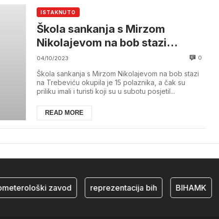
ISTAKNUTO
Škola sankanja s Mirzom
Nikolajevom na bob stazi
Trebević
0
04/10/2023
Škola sankanja s Mirzom Nikolajevom na bob stazi
na Trebeviću okupila je 15 polaznika, a čak su
priliku imali i turisti koji su u subotu posjetil...
READ MORE
ometerološki zavod
reprezentacija bih
BIHAMK