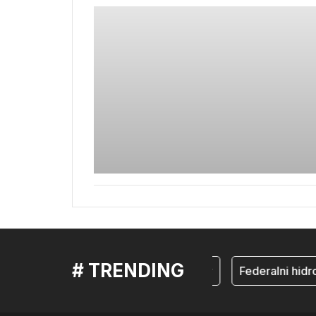
# TRENDING
mostar
Federalni hidr