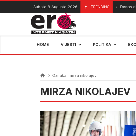
Skip
Subota 8 Augusta 2026
TRENDING
Danas deb
08/08/2026
to
content
HOME
VIJESTI
POLITIKA
EK
Oznaka:
mirza nikolajev
MIRZA NIKOLAJEV