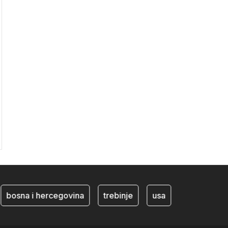
bosna i hercegovina
trebinje
usa
BiH ekonomi