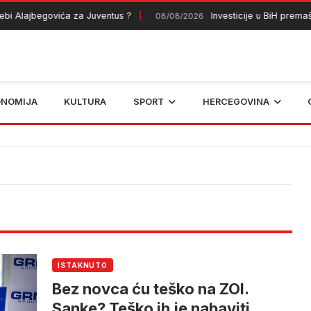
i Alajbegovića za Juventus ?
Investicije u BiH premaši
08/08/2026
ONOMIJA
KULTURA
SPORT
HERCEGOVINA
ISTAKNUTO
Bez novca ću teško na ZOI.
Sanke? Teško ih je nabaviti,