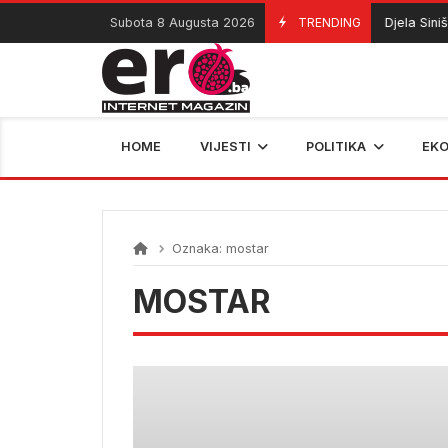
Skip
Subota 8 Augusta 2026
TRENDING
Djela Siniše M
08/08/2026
to
content
HOME
VIJESTI
POLITIKA
EK
Oznaka:
mostar
MOSTAR