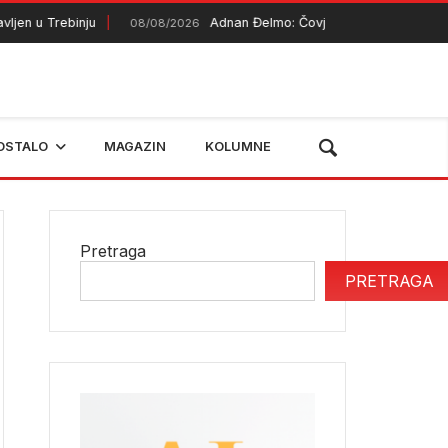
en u Trebinju
Adnan Đelmo: Čovjek koji vraća obraz Her
08/08/2026
OSTALO
MAGAZIN
KOLUMNE
Pretraga
PRETRAGA