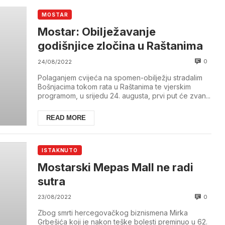
MOSTAR
Mostar: Obilježavanje
godišnjice zločina u Raštanima
0
24/08/2022
Polaganjem cvijeća na spomen-obilježju stradalim
Bošnjacima tokom rata u Raštanima te vjerskim
programom, u srijedu 24. augusta, prvi put će zvan...
READ MORE
ISTAKNUTO
Mostarski Mepas Mall ne radi
sutra
0
23/08/2022
Zbog smrti hercegovačkog biznismena Mirka
Grbešića koji je nakon teške bolesti preminuo u 62.