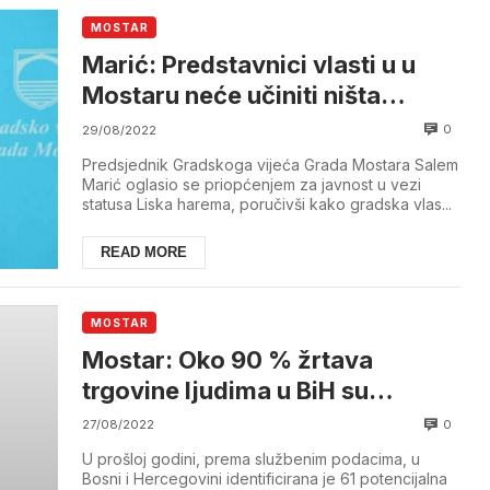
MOSTAR
Marić: Predstavnici vlasti u u
Mostaru neće učiniti ništa
protivno značaju Liska harema
0
29/08/2022
Predsjednik Gradskoga vijeća Grada Mostara Salem
Marić oglasio se priopćenjem za javnost u vezi
statusa Liska harema, poručivši kako gradska vlas...
READ MORE
MOSTAR
Mostar: Oko 90 % žrtava
trgovine ljudima u BiH su
maloljetne osobe
0
27/08/2022
U prošloj godini, prema službenim podacima, u
Bosni i Hercegovini identificirana je 61 potencijalna