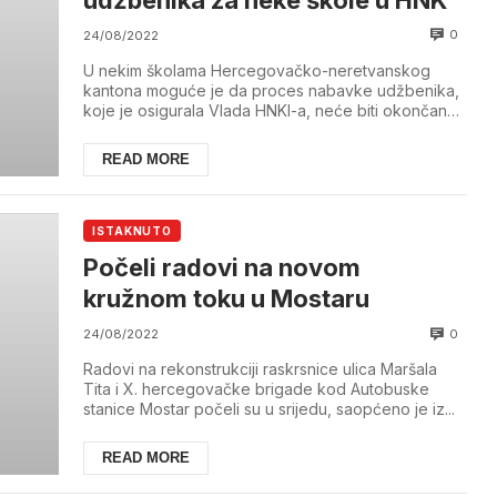
0
24/08/2022
U nekim školama Hercegovačko-neretvanskog
kantona moguće je da proces nabavke udžbenika,
koje je osigurala Vlada HNKI-a, neće biti okončan
do poč...
READ MORE
ISTAKNUTO
Počeli radovi na novom
kružnom toku u Mostaru
0
24/08/2022
Radovi na rekonstrukciji raskrsnice ulica Maršala
Tita i X. hercegovačke brigade kod Autobuske
stanice Mostar počeli su u srijedu, saopćeno je iz...
READ MORE