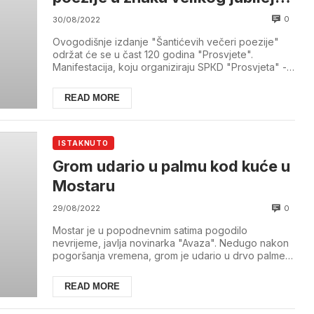
“Prosvjete”
0
30/08/2022
Ovogodišnje izdanje "Šantićevih večeri poezije"
održat će se u čast 120 godina "Prosvjete".
Manifestacija, koju organiziraju SPКD "Prosvjeta" -
G...
READ MORE
ISTAKNUTO
Grom udario u palmu kod kuće u
Mostaru
0
29/08/2022
Mostar je u popodnevnim satima pogodilo
nevrijeme, javlja novinarka "Avaza". Nedugo nakon
pogoršanja vremena, grom je udario u drvo palme
kod jed...
READ MORE