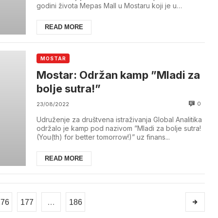
godini života Mepas Mall u Mostaru koji je u
njegov...
READ MORE
MOSTAR
Mostar: Održan kamp ”Mladi za
bolje sutra!”
0
23/08/2022
Udruženje za društvena istraživanja Global Analitika
održalo je kamp pod nazivom ”Mladi za bolje sutra!
(You(th) for better tomorrow!)” uz finans...
READ MORE
176
177
…
186