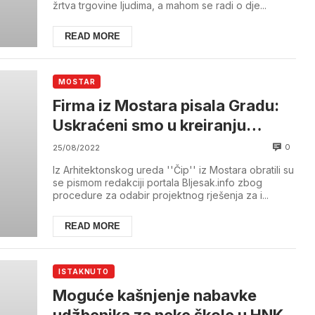
žrtva trgovine ljudima, a mahom se radi o dje...
READ MORE
MOSTAR
Firma iz Mostara pisala Gradu:
Uskraćeni smo u kreiranju
izgradnje olimpijskog bazena
0
25/08/2022
Iz Arhitektonskog ureda ''Čip'' iz Mostara obratili su
se pismom redakciji portala Bljesak.info zbog
procedure za odabir projektnog rješenja za i...
READ MORE
ISTAKNUTO
Moguće kašnjenje nabavke
udžbenika za neke škole u HNK