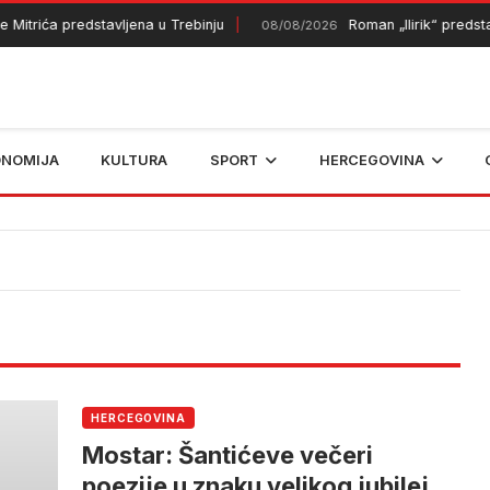
itrića predstavljena u Trebinju
Roman „Ilirik“ predstavlj
08/08/2026
ONOMIJA
KULTURA
SPORT
HERCEGOVINA
HERCEGOVINA
Mostar: Šantićeve večeri
poezije u znaku velikog jubileja