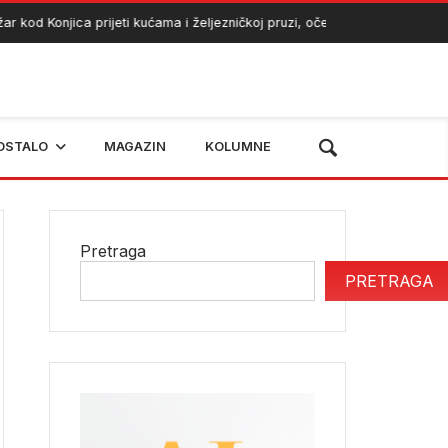
r kod Konjica prijeti kućama i željezničkoj pruzi, očekuje se angažman h
OSTALO
MAGAZIN
KOLUMNE
Pretraga
PRETRAGA