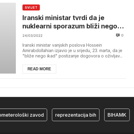
SVIJET
Iranski ministar tvrdi da je
nuklearni sporazum bliži nego
ikad
0
24/03/2022
Iranski ministar vanjskih poslova Hossein
Amirabdollahian izjavio je u srijedu, 23. marta, da je
"bliže nego ikad" postizanje dogovora o oživljav...
READ MORE
ometerološki zavod
reprezentacija bih
BIHAMK