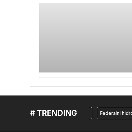
# TRENDING
mostar
Federalni hidr