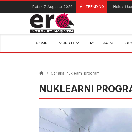
Skip
Petak 7 Augusta 2026
TRENDING
Helez i kom
06/08/2026
to
content
HOME
VIJESTI
POLITIKA
EK
Oznaka:
nuklearni program
NUKLEARNI PROGR