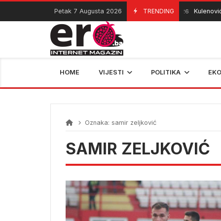
Skip
Petak 7 Augusta 2026
TRENDING
Kulenović
07/08/2026
to
content
HOME
VIJESTI
POLITIKA
EK
Oznaka:
samir zeljković
SAMIR ZELJKOVIĆ