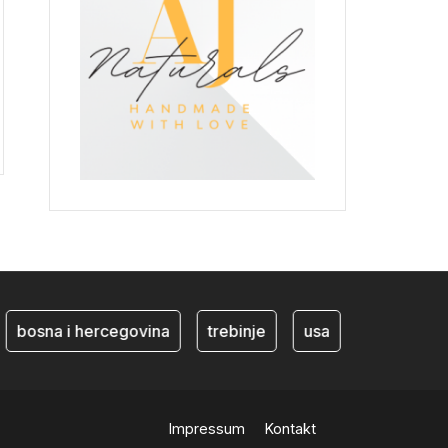
bosna i hercegovina
trebinje
usa
BiH ekonom
Impressum
Kontakt