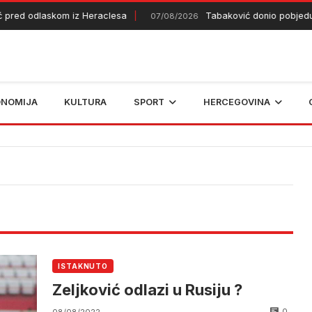
 pred odlaskom iz Heraclesa
Tabaković donio pobjedu
07/08/2026
ONOMIJA
KULTURA
SPORT
HERCEGOVINA
ISTAKNUTO
Zeljković odlazi u Rusiju ?
0
08/08/2022