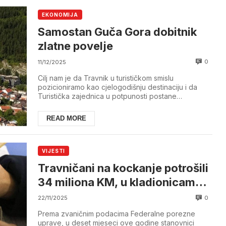
EKONOMIJA
Samostan Guča Gora dobitnik
zlatne povelje
0
11/12/2025
Cilj nam je da Travnik u turističkom smislu
pozicioniramo kao cjelogodišnju destinaciju i da
Turistička zajednica u potpunosti postane
samoodrživ...
READ MORE
VIJESTI
Travničani na kockanje potrošili
34 miliona KM, u kladionicama
sve više maloljetnika
0
22/11/2025
Prema zvaničnim podacima Federalne porezne
uprave, u deset mjeseci ove godine stanovnici