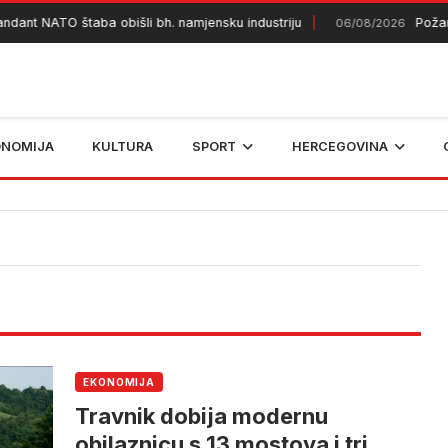
 NATO štaba obišli bh. namjensku industriju
Požar kod 
06/08/2026
ONOMIJA
KULTURA
SPORT
HERCEGOVINA
EKONOMIJA
Travnik dobija modernu
obilaznicu s 13 mostova i tri