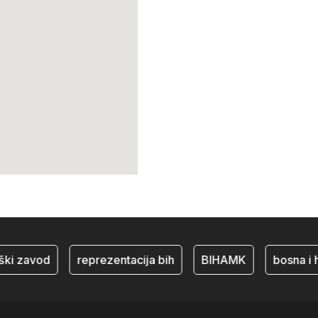
ški zavod
reprezentacija bih
BIHAMK
bosna i 