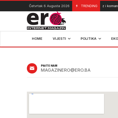
Četvrtak 6 Augusta 2026
TRENDING
Helez i komand
06/08/2026
HOME
VIJESTI
POLITIKA
EK
PIŠITE NAM
MAGAZINERO@ERO.BA