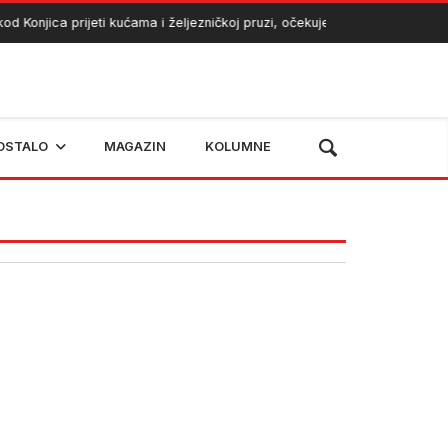
d Konjica prijeti kućama i željezničkoj pruzi, očekuje se angažman heli
OSTALO
MAGAZIN
KOLUMNE