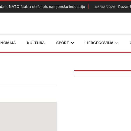
ant NATO štaba obišli bh. namjensku industriju
Požar ko
06/08/2026
ONOMIJA
KULTURA
SPORT
HERCEGOVINA