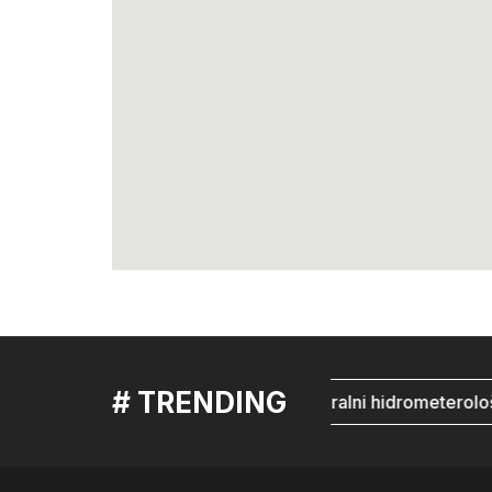
# TRENDING
mostar
Federalni hidrometerolo