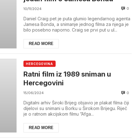
0
10/11/2024
Daniel Craig pet je puta glumio legendarnog agenta
Jamesa Bonda, a snimanje jednog filma za njega je
bilo posebno naporno. Craig se prvi put u ul...
READ MORE
HERCEGOVINA
Ratni film iz 1989 sniman u
Hercegovini
0
15/06/2024
Digitalni arhiv Široki Brijeg objavio je plakat filma čiji
dijelovi su snimani u Borku u Širokom Brijegu. Riječ
je o ratnom akcijskom filmu ”Afga...
READ MORE