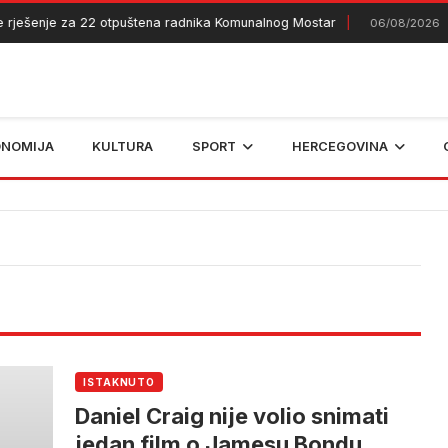
 rješenje za 22 otpuštena radnika Komunalnog Mostar
T
06/08/2026
ONOMIJA
KULTURA
SPORT
HERCEGOVINA
ISTAKNUTO
Daniel Craig nije volio snimati
jedan film o Jamesu Bondu