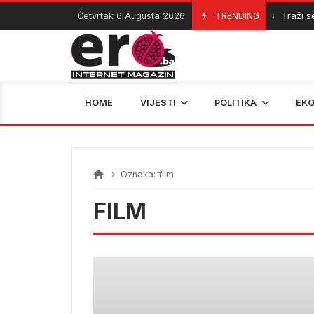
Skip
Četvrtak 6 Augusta 2026
TRENDING
Traži se
06/08/2026
to
content
HOME
VIJESTI
POLITIKA
EK
Oznaka:
film
FILM