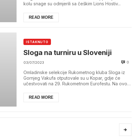
kolu snage su odmjerili sa češkim Lions Hostiv...
READ MORE
ISTAKNUTO
Sloga na turniru u Sloveniji
0
03/07/2023
Omladinske selekcije Rukometnog kluba Sloga iz
Gornjeg Vakufa otputovale su u Kopar, gdje će
učestvovati na 29. Rukometnom Eurofestu. Na ovom
ruk...
READ MORE