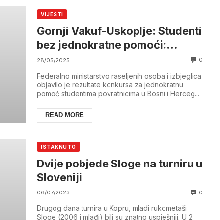
VIJESTI
Gornji Vakuf-Uskoplje: Studenti
bez jednokratne pomoći:
Propust ili diskriminacija?
0
28/05/2025
Federalno ministarstvo raseljenih osoba i izbjeglica
objavilo je rezultate konkursa za jednokratnu
pomoć studentima povratnicima u Bosni i Herceg...
READ MORE
ISTAKNUTO
Dvije pobjede Sloge na turniru u
Sloveniji
0
06/07/2023
Drugog dana turnira u Kopru, mladi rukometaši
Sloge (2006 i mlađi) bili su znatno uspješniji. U 2.