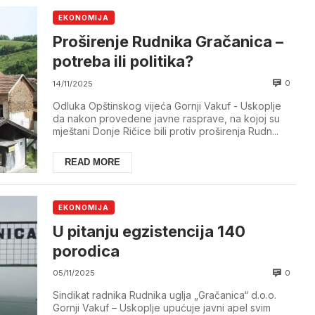
EKONOMIJA
Proširenje Rudnika Gračanica –
potreba ili politika?
0
14/11/2025
Odluka Opštinskog vijeća Gornji Vakuf - Uskoplje
da nakon provedene javne rasprave, na kojoj su
mještani Donje Ričice bili protiv proširenja Rudn...
READ MORE
EKONOMIJA
U pitanju egzistencija 140
porodica
0
05/11/2025
Sindikat radnika Rudnika uglja „Gračanica“ d.o.o.
Gornji Vakuf – Uskoplje upućuje javni apel svim