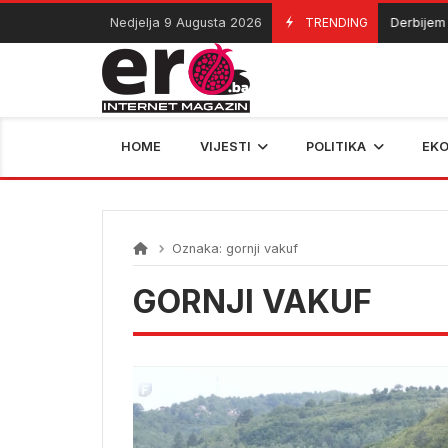
Skip
Nedjelja 9 Augusta 2026
TRENDING
Derbijem Borc
09/08/2026
to
content
HOME
VIJESTI
POLITIKA
EK
Oznaka:
gornji vakuf
GORNJI VAKUF