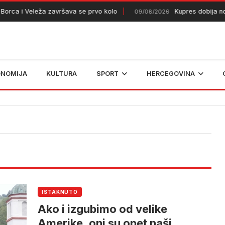
a i Veleža završava se prvo kolo
Kupres dobija novi v
09/08/2026
ONOMIJA
KULTURA
SPORT
HERCEGOVINA
ISTAKNUTO
Ako i izgubimo od velike
Amerike, oni su opet naši