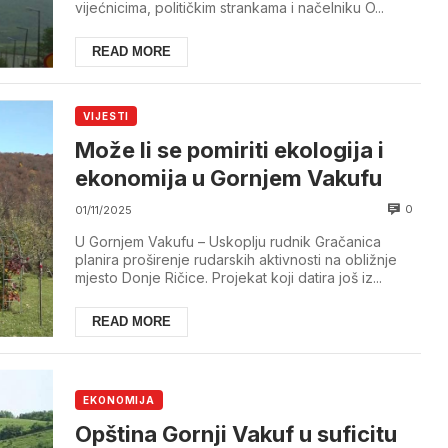
vijećnicima, političkim strankama i načelniku O...
READ MORE
VIJESTI
Može li se pomiriti ekologija i
ekonomija u Gornjem Vakufu
0
01/11/2025
U Gornjem Vakufu – Uskoplju rudnik Gračanica
planira proširenje rudarskih aktivnosti na obližnje
mjesto Donje Ričice. Projekat koji datira još iz...
READ MORE
EKONOMIJA
Opština Gornji Vakuf u suficitu