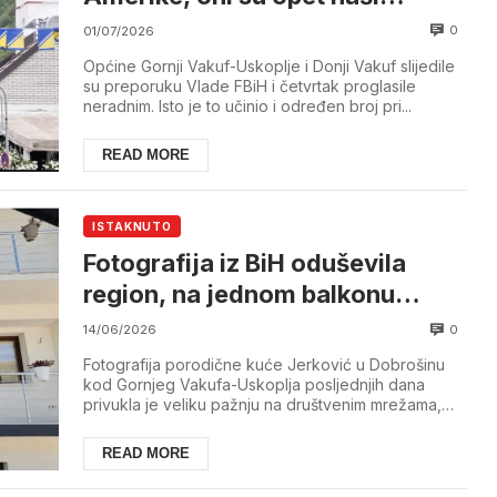
šampioni
0
01/07/2026
Općine Gornji Vakuf-Uskoplje i Donji Vakuf slijedile
su preporuku Vlade FBiH i četvrtak proglasile
neradnim. Isto je to učinio i određen broj pri...
READ MORE
ISTAKNUTO
Fotografija iz BiH oduševila
region, na jednom balkonu
zastava BiH, na drugom
0
14/06/2026
Hrvatske
Fotografija porodične kuće Jerković u Dobrošinu
kod Gornjeg Vakufa-Uskoplja posljednjih dana
privukla je veliku pažnju na društvenim mrežama,
gdj...
READ MORE