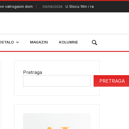
atrogasni dom
U Stocu film i razgovor o budućnosti Br
09/08/2026
OSTALO
MAGAZIN
KOLUMNE
Pretraga
PRETRAGA