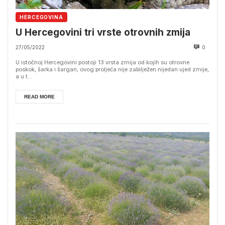
HERCEGOVINA
U Hercegovini tri vrste otrovnih zmija
27/05/2022
0
U istočnoj Hercegovini postoji 13 vrsta zmija od kojih su otrovne
poskok, šarka i šargan, ovog proljeća nije zabilježen nijedan ujed zmije,
a u t...
READ MORE