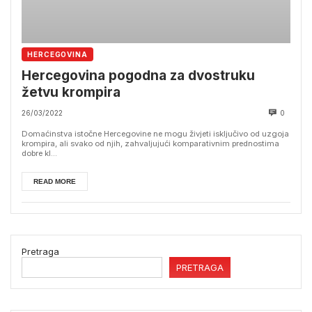
HERCEGOVINA
Hercegovina pogodna za dvostruku
žetvu krompira
26/03/2022
0
Domaćinstva istočne Hercegovine ne mogu živjeti isključivo od uzgoja
krompira, ali svako od njih, zahvaljujući komparativnim prednostima
dobre kl...
READ MORE
Pretraga
PRETRAGA