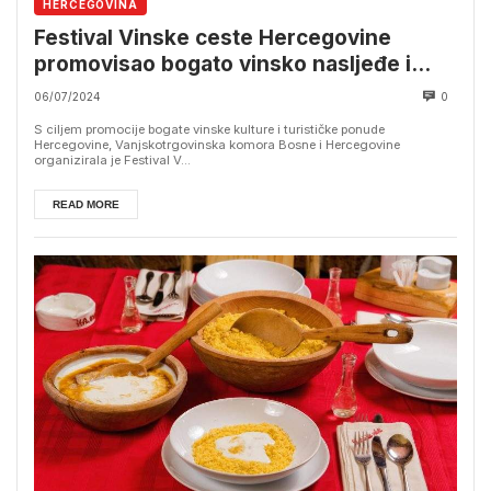
HERCEGOVINA
Festival Vinske ceste Hercegovine
promovisao bogato vinsko nasljeđe i
turističku ponudu
06/07/2024
0
S ciljem promocije bogate vinske kulture i turističke ponude
Hercegovine, Vanjskotrgovinska komora Bosne i Hercegovine
organizirala je Festival V...
READ MORE