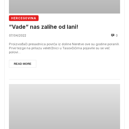
HERCEGOVINA
”Vade” nas zalihe od lani!
07/04/2022
0
Proizvođači presadnica povrća iz doline Neretve ove su godine poranili.
Prve tezge na prilazu veletržnici u Tasovčićima pojavile su se već
polovi...
READ MORE