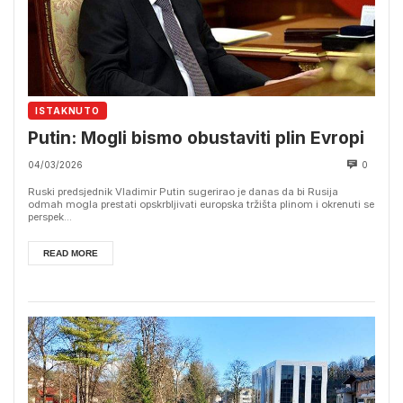
ISTAKNUTO
Putin: Mogli bismo obustaviti plin Evropi
04/03/2026
0
Ruski predsjednik Vladimir Putin sugerirao je danas da bi Rusija
odmah mogla prestati opskrbljivati europska tržišta plinom i okrenuti se
perspek...
READ MORE