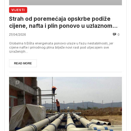
VIJESTI
Strah od poremećaja opskrbe podiže
cijene, nafta i plin ponovo u uzlaznom
trendu
21/04/2026
0
Globalna tržišta energenata ponovo ulaze u fazu nestabilnosti, jer
cijene nafte i prirodnog plina bilježe novi rast pod utjecajem sve
izraženijih...
READ MORE