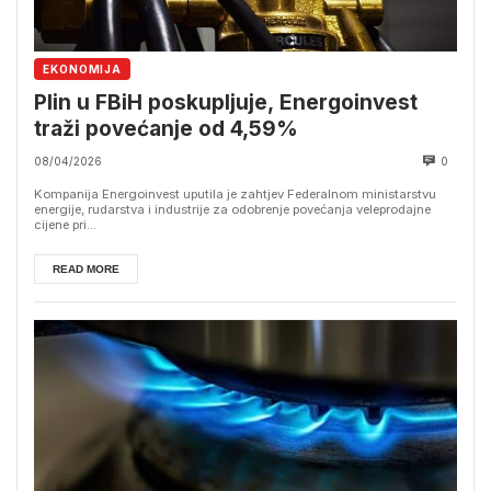
EKONOMIJA
Plin u FBiH poskupljuje, Energoinvest
traži povećanje od 4,59%
08/04/2026
0
Kompanija Energoinvest uputila je zahtjev Federalnom ministarstvu
energije, rudarstva i industrije za odobrenje povećanja veleprodajne
cijene pri...
READ MORE