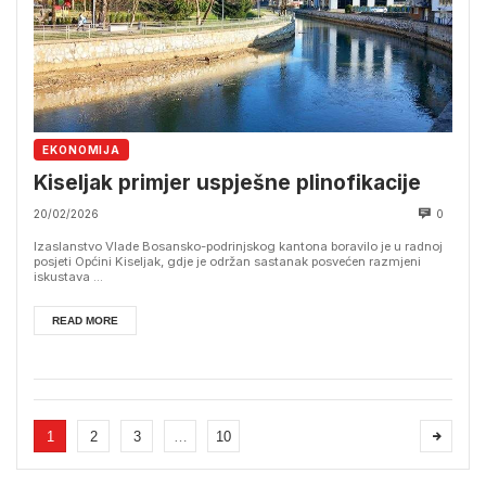
EKONOMIJA
Kiseljak primjer uspješne plinofikacije
20/02/2026
0
Izaslanstvo Vlade Bosansko-podrinjskog kantona boravilo je u radnoj
posjeti Općini Kiseljak, gdje je održan sastanak posvećen razmjeni
iskustava ...
READ MORE
1
2
3
…
10