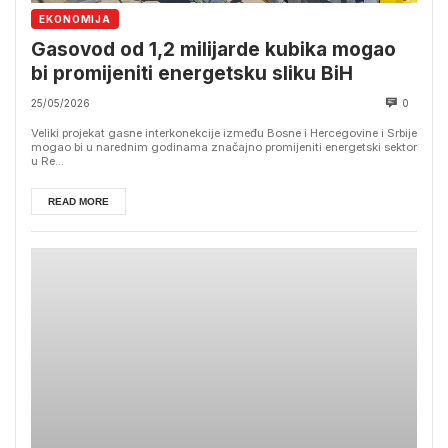
EKONOMIJA
Gasovod od 1,2 milijarde kubika mogao
bi promijeniti energetsku sliku BiH
25/05/2026
0
Veliki projekat gasne interkonekcije između Bosne i Hercegovine i Srbije
mogao bi u narednim godinama značajno promijeniti energetski sektor
u Re...
READ MORE