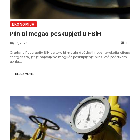
EKONOMIJA
Plin bi mogao poskupjeti u FBiH
18/03/2026
0
Građane Federacije BiH uskoro bi mogla dočekati nova korekcija cijena
energenata, jer je najavljeno moguće poskupljenje plina već početkom
aprila...
READ MORE