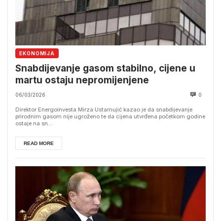
EKONOMIJA
Snabdijevanje gasom stabilno, cijene u
martu ostaju nepromijenjene
06/03/2026
0
Direktor Energoinvesta Mirza Ustamujić kazao je da snabdijevanje
prirodnim gasom nije ugroženo te da cijena utvrđena početkom godine
ostaje na sn...
READ MORE