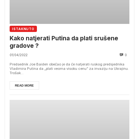
ISTAKNUTO
Kako natjerati Putina da plati srušene
gradove ?
01/04/2022
0
Predsednik Joe Baiden obećao je da će natjerati ruskog predsjednika
Vladimira Putina da „plati veoma visoku cenu” za invaziju na Ukrajinu.
Trošak...
READ MORE