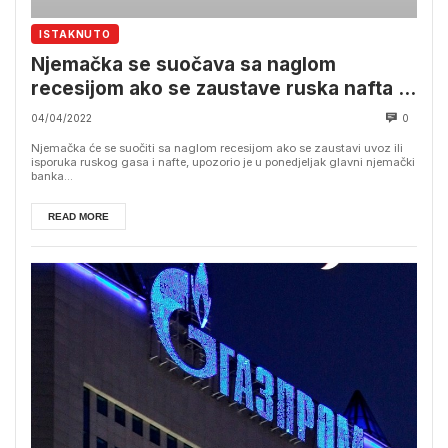
ISTAKNUTO
Njemačka se suočava sa naglom
recesijom ako se zaustave ruska nafta i
gas
04/04/2022
0
Njemačka će se suočiti sa naglom recesijom ako se zaustavi uvoz ili
isporuka ruskog gasa i nafte, upozorio je u ponedjeljak glavni njemački
banka...
READ MORE