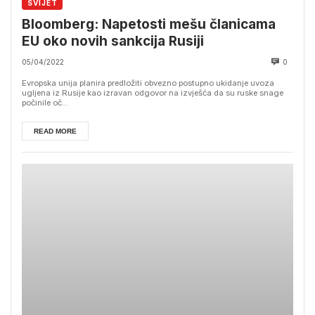
SVIJET
Bloomberg: Napetosti mešu članicama
EU oko novih sankcija Rusiji
05/04/2022
0
Evropska unija planira predložiti obvezno postupno ukidanje uvoza
ugljena iz Rusije kao izravan odgovor na izvješća da su ruske snage
počinile oč...
READ MORE