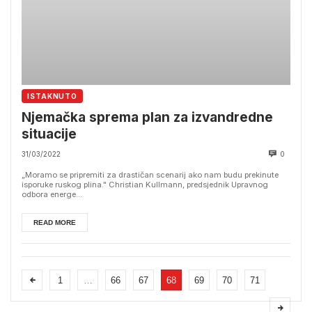
ISTAKNUTO
Njemačka sprema plan za izvandredne
situacije
31/03/2022
0
„Moramo se pripremiti za drastičan scenarij ako nam budu prekinute
isporuke ruskog plina." Christian Kullmann, predsjednik Upravnog
odbora energe...
READ MORE
1
…
66
67
68
69
70
71