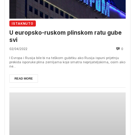
ISTAKNUTO
U europsko-ruskom plinskom ratu gube
svi
02/04/2022
0
I Evropa i Rusija bile bi na teškom gubitku ako Rusija ispuni prijetnju
prekida isporuke plina zemljama koje smatra neprijateljskima, osim ako
ne...
READ MORE