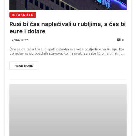
ISTAKNUTO
Rusi bi čas naplaćivali u rubljima, a čas bi
eure i dolare
04/04/2022
0
Čini se da rat u Ukrajini ipak ostavlja sve veće posljedice na Rusiju. Iza
donedavno goropadnih stavova, koji je svaki za sebe ličio na prijetnju...
READ MORE