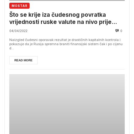
MOSTAR
Što se krije iza čudesnog povratka
vrijednosti ruske valute na nivo prije
invazije?
04/04/2022
0
Naizgled čudesni oporavak rezultat je drastičnih kapitalnih kontrola i
pokazuje da je Rusija spremna braniti finansijski sistem čak i po cijenu
d...
READ MORE