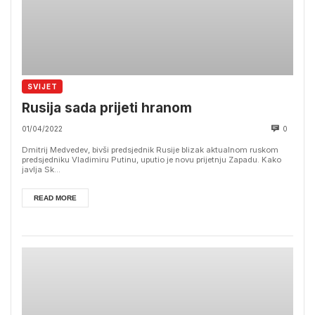
SVIJET
Rusija sada prijeti hranom
01/04/2022
0
Dmitrij Medvedev, bivši predsjednik Rusije blizak aktualnom ruskom
predsjedniku Vladimiru Putinu, uputio je novu prijetnju Zapadu. Kako
javlja Sk...
READ MORE