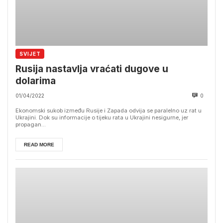
SVIJET
Rusija nastavlja vraćati dugove u
dolarima
01/04/2022
0
Ekonomski sukob između Rusije i Zapada odvija se paralelno uz rat u
Ukrajini. Dok su informacije o tijeku rata u Ukrajini nesigurne, jer
propagan...
READ MORE