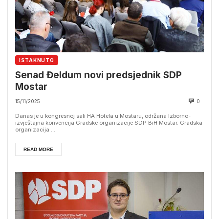
ISTAKNUTO
Senad Đeldum novi predsjednik SDP
Mostar
15/11/2025
0
Danas je u kongresnoj sali HA Hotela u Mostaru, održana Izborno-
izvještajna konvencija Gradske organizacije SDP BiH Mostar. Gradska
organizacija ...
READ MORE