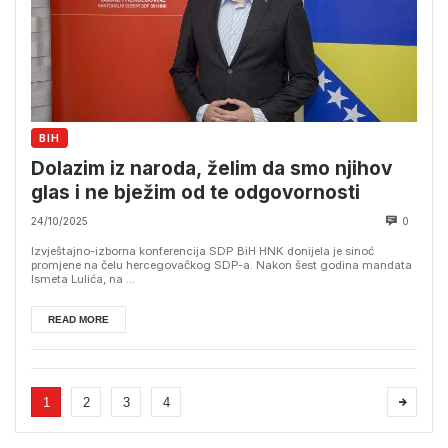
BIH
Dolazim iz naroda, želim da smo njihov
glas i ne bježim od te odgovornosti
24/10/2025
0
Izvještajno-izborna konferencija SDP BiH HNK donijela je sinoć
promjene na čelu hercegovačkog SDP-a. Nakon šest godina mandata
Ismeta Lulića, na ...
READ MORE
1
2
3
4