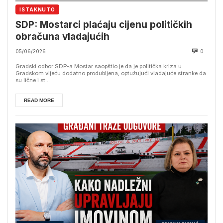
ISTAKNUTO
SDP: Mostarci plaćaju cijenu političkih
obračuna vladajućih
05/06/2026
0
Gradski odbor SDP-a Mostar saopštio je da je politička kriza u
Gradskom vijeću dodatno produbljena, optužujući vladajuće stranke da
su lične i st...
READ MORE