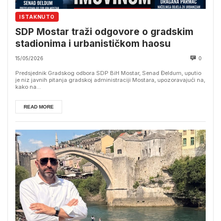
ISTAKNUTO
SDP Mostar traži odgovore o gradskim
stadionima i urbanističkom haosu
15/05/2026
0
Predsjednik Gradskog odbora SDP BiH Mostar, Senad Đeldum, uputio
je niz javnih pitanja gradskoj administraciji Mostara, upozoravajući na,
kako na...
READ MORE