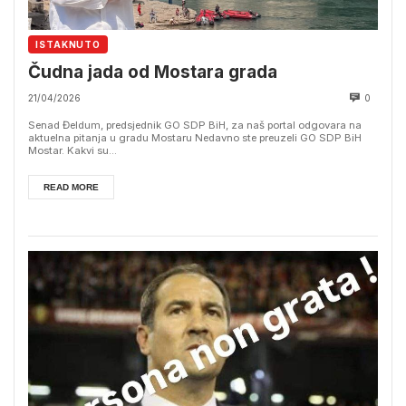
ISTAKNUTO
Čudna jada od Mostara grada
21/04/2026
0
Senad Đeldum, predsjednik GO SDP BiH, za naš portal odgovara na
aktuelna pitanja u gradu Mostaru Nedavno ste preuzeli GO SDP BiH
Mostar. Kakvi su...
READ MORE