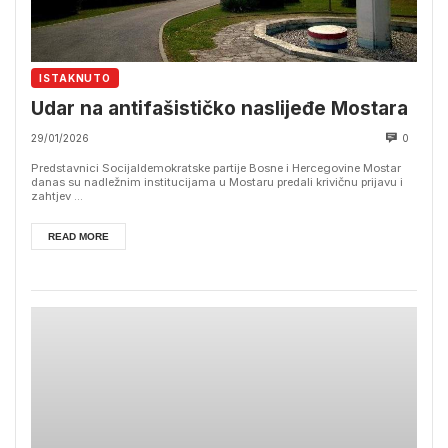
ISTAKNUTO
Udar na antifašističko naslijeđe Mostara
29/01/2026
0
Predstavnici Socijaldemokratske partije Bosne i Hercegovine Mostar
danas su nadležnim institucijama u Mostaru predali krivičnu prijavu i
zahtjev ...
READ MORE