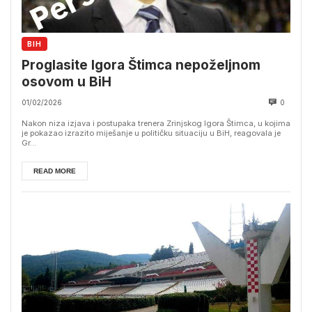
BIH
Proglasite Igora Štimca nepoželjnom
osovom u BiH
01/02/2026
0
Nakon niza izjava i postupaka trenera Zrinjskog Igora Štimca, u kojima
je pokazao izrazito miješanje u političku situaciju u BiH, reagovala je
Gr...
READ MORE