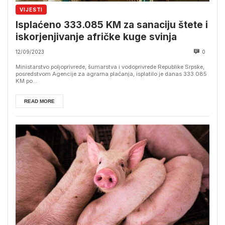
VIJESTI
Isplaćeno 333.085 KM za sanaciju štete i
iskorjenjivanje afričke kuge svinja
12/09/2023
0
Ministarstvo poljoprivrede, šumarstva i vodoprivrede Republike Srpske,
posredstvom Agencije za agrarna plaćanja, isplatilo je danas 333.085
KM po...
READ MORE