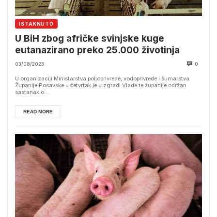
ISTAKNUTO
U BiH zbog afričke svinjske kuge
eutanazirano preko 25.000 životinja
03/08/2023
0
U organizaciji Ministarstva poljoprivrede, vodoprivrede i šumarstva
Županije Posavske u četvrtak je u zgradi Vlade te županije održan
sastanak o ...
READ MORE