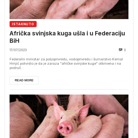
ISTAKNUTO
Afrička svinjska kuga ušla i u Federaciju
BiH
17/07/2023
0
Federalni ministar za poljoprivredu, vodoprivredu i šumarstvo Kemal
Hrnjić potvrdio je da je zaraza "afričke svinjske kuge" otkrivena i na
područ...
READ MORE