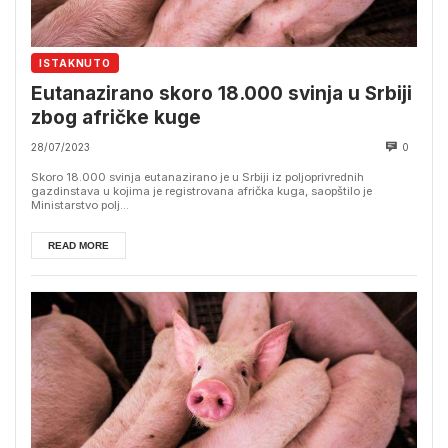
ISTAKNUTO
Eutanazirano skoro 18.000 svinja u Srbiji
zbog afričke kuge
28/07/2023
0
Skoro 18.000 svinja eutanazirano je u Srbiji iz poljoprivrednih
gazdinstava u kojima je registrovana afrička kuga, saopštilo je
Ministarstvo polj...
READ MORE