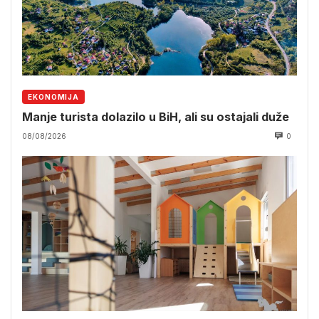
EKONOMIJA
Manje turista dolazilo u BiH, ali su ostajali duže
08/08/2026
0