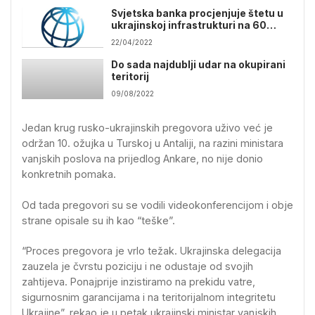
Svjetska banka procjenjuje štetu u
ukrajinskoj infrastrukturi na 60
milijardi dolara
22/04/2022
Do sada najdublji udar na okupirani
teritorij
09/08/2022
Jedan krug rusko-ukrajinskih pregovora uživo već je
održan 10. ožujka u Turskoj u Antaliji, na razini ministara
vanjskih poslova na prijedlog Ankare, no nije donio
konkretnih pomaka.
Od tada pregovori su se vodili videokonferencijom i obje
strane opisale su ih kao “teške”.
“Proces pregovora je vrlo težak. Ukrajinska delegacija
zauzela je čvrstu poziciju i ne odustaje od svojih
zahtijeva. Ponajprije inzistiramo na prekidu vatre,
sigurnosnim garancijama i na teritorijalnom integritetu
Ukrajine”, rekao je u petak ukrajinski ministar vanjskih