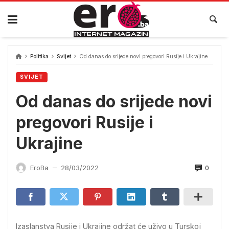
Skip
to
content
Politika
Svijet
Od danas do srijede novi pregovori Rusije i Ukrajine
SVIJET
Od danas do srijede novi
pregovori Rusije i
Ukrajine
0
EroBa
28/03/2022
—
Izaslanstva Rusije i Ukrajine održat će uživo u Turskoj