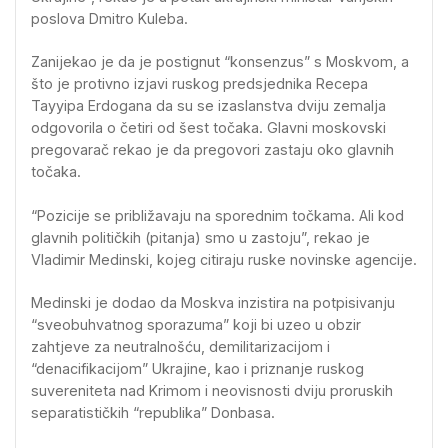
poslova Dmitro Kuleba.
Zanijekao je da je postignut “konsenzus” s Moskvom, a
što je protivno izjavi ruskog predsjednika Recepa
Tayyipa Erdogana da su se izaslanstva dviju zemalja
odgovorila o četiri od šest točaka. Glavni moskovski
pregovarač rekao je da pregovori zastaju oko glavnih
točaka.
“Pozicije se približavaju na sporednim točkama. Ali kod
glavnih političkih (pitanja) smo u zastoju”, rekao je
Vladimir Medinski, kojeg citiraju ruske novinske agencije.
Medinski je dodao da Moskva inzistira na potpisivanju
“sveobuhvatnog sporazuma” koji bi uzeo u obzir
zahtjeve za neutralnošću, demilitarizacijom i
“denacifikacijom” Ukrajine, kao i priznanje ruskog
suvereniteta nad Krimom i neovisnosti dviju proruskih
separatističkih “republika” Donbasa.