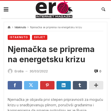
Skip
to
content
Istaknuto
Njemačka se priprema na energetsku krizu
ISTAKNUTO
SVIJET
Njemačka se priprema
na energetsku krizu
0
EroBa
30/03/2022
—
Njemačka je objavila prvi stepen pripravnosti za moguću
krizu u snadbjevanuju plinom, poručivši građanima i
kompanijama da smanje potrošnju jer je Rusija