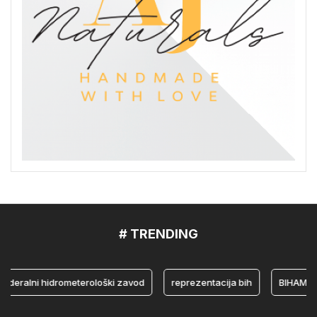
# TRENDING
alni hidrometerološki zavod
reprezentacija bih
BIHAMK