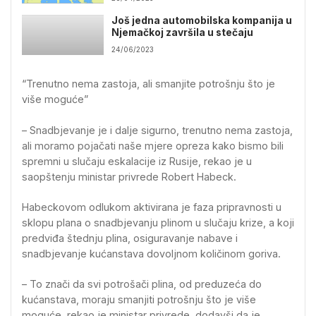
Još jedna automobilska kompanija u
Njemačkoj završila u stečaju
24/06/2023
“Trenutno nema zastoja, ali smanjite potrošnju što je
više moguće”
– Snadbjevanje je i dalje sigurno, trenutno nema zastoja,
ali moramo pojačati naše mjere opreza kako bismo bili
spremni u slučaju eskalacije iz Rusije, rekao je u
saopštenju ministar privrede Robert Habeck.
Habeckovom odlukom aktivirana je faza pripravnosti u
sklopu plana o snadbjevanju plinom u slučaju krize, a koji
predviđa štednju plina, osiguravanje nabave i
snadbjevanje kućanstava dovoljnom količinom goriva.
– To znači da svi potrošači plina, od preduzeća do
kućanstava, moraju smanjiti potrošnju što je više
moguće, rekao je ministar privrede, dodavši da je