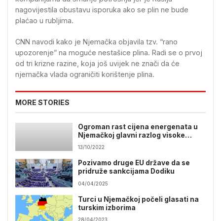
nagovijestila obustavu isporuka ako se plin ne bude
plaćao u rubljima.
CNN navodi kako je Njemačka objavila tzv. “rano
upozorenje” na moguće nestašice plina. Radi se o prvoj
od tri krizne razine, koja još uvijek ne znači da će
njemačka vlada ograničiti korištenje plina.
MORE STORIES
Ogroman rast cijena energenata u
Njemačkoj glavni razlog visoke
inflacije
13/10/2022
Pozivamo druge EU države da se
pridruže sankcijama Dodiku
04/04/2025
Turci u Njemačkoj počeli glasati na
turskim izborima
28/04/2023