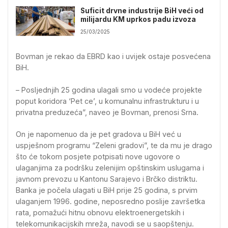
Suficit drvne industrije BiH veći od
milijardu KM uprkos padu izvoza
25/03/2025
Bovman je rekao da EBRD kao i uvijek ostaje posvećena
BiH.
– Posljednjih 25 godina ulagali smo u vodeće projekte
poput koridora ‘Pet ce’, u komunalnu infrastrukturu i u
privatna preduzeća”, naveo je Bovman, prenosi Srna.
On je napomenuo da je pet gradova u BiH već u
uspješnom programu “Zeleni gradovi”, te da mu je drago
što će tokom posjete potpisati nove ugovore o
ulaganjima za podršku zelenijim opštinskim uslugama i
javnom prevozu u Kantonu Sarajevo i Brčko distriktu.
Banka je počela ulagati u BiH prije 25 godina, s prvim
ulaganjem 1996. godine, neposredno poslije završetka
rata, pomažući hitnu obnovu elektroenergetskih i
telekomunikacijskih mreža, navodi se u saopštenju.