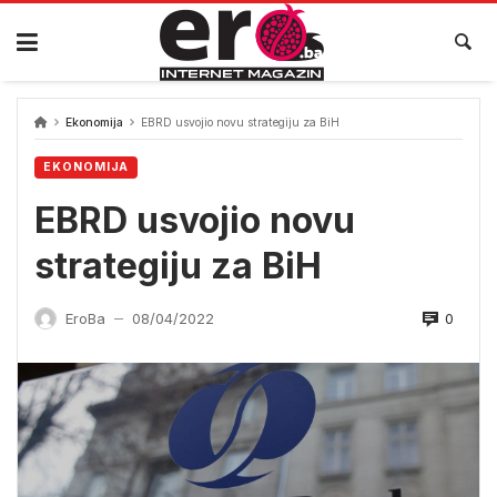
Skip
to
content
Ekonomija
EBRD usvojio novu strategiju za BiH
EKONOMIJA
EBRD usvojio novu
strategiju za BiH
0
EroBa
08/04/2022
—