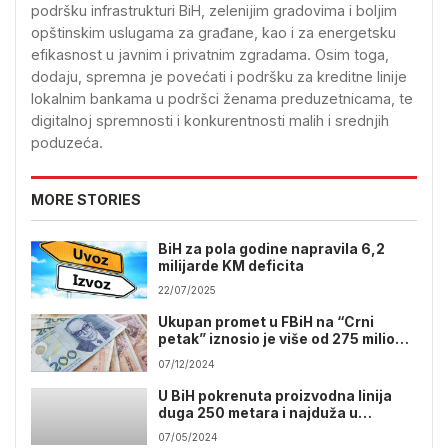
podršku infrastrukturi BiH, zelenijim gradovima i boljim
opštinskim uslugama za građane, kao i za energetsku
efikasnost u javnim i privatnim zgradama. Osim toga,
dodaju, spremna je povećati i podršku za kreditne linije
lokalnim bankama u podršci ženama preduzetnicama, te
digitalnoj spremnosti i konkurentnosti malih i srednjih
poduzeća.
MORE STORIES
BiH za pola godine napravila 6,2
milijarde KM deficita
22/07/2025
Ukupan promet u FBiH na “Crni
petak” iznosio je više od 275 miliona
KM
07/12/2024
U BiH pokrenuta proizvodna linija
duga 250 metara i najduža u
Jugoistočnoj Evropi
07/05/2024