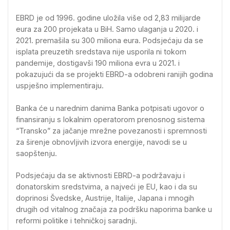
EBRD je od 1996. godine uložila više od 2,83 milijarde
eura za 200 projekata u BiH. Samo ulaganja u 2020. i
2021. premašila su 300 miliona eura. Podsjećaju da se
isplata preuzetih sredstava nije usporila ni tokom
pandemije, dostigavši 190 miliona evra u 2021. i
pokazujući da se projekti EBRD-a odobreni ranijih godina
uspješno implementiraju.
Banka će u narednim danima Banka potpisati ugovor o
finansiranju s lokalnim operatorom prenosnog sistema
“Transko” za jačanje mrežne povezanosti i spremnosti
za širenje obnovljivih izvora energije, navodi se u
saopštenju.
Podsjećaju da se aktivnosti EBRD-a podržavaju i
donatorskim sredstvima, a najveći je EU, kao i da su
doprinosi Švedske, Austrije, Italije, Japana i mnogih
drugih od vitalnog značaja za podršku naporima banke u
reformi politike i tehničkoj saradnji.