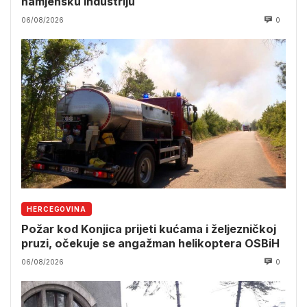
namjensku industriju
06/08/2026
0
HERCEGOVINA
Požar kod Konjica prijeti kućama i željezničkoj
pruzi, očekuje se angažman helikoptera OSBiH
06/08/2026
0