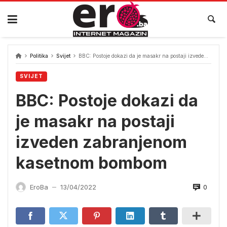
Skip
to
content
Politika
Svijet
BBC: Postoje dokazi da je masakr na postaji izveden zabranjenom kasetnom bombom
SVIJET
BBC: Postoje dokazi da
je masakr na postaji
izveden zabranjenom
kasetnom bombom
0
EroBa
13/04/2022
—