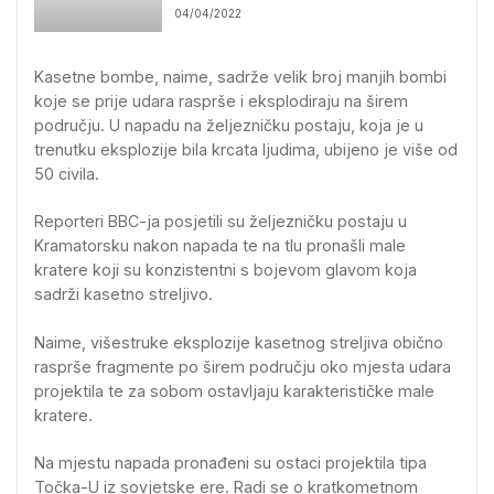
04/04/2022
Kasetne bombe, naime, sadrže velik broj manjih bombi
koje se prije udara rasprše i eksplodiraju na širem
području. U napadu na željezničku postaju, koja je u
trenutku eksplozije bila krcata ljudima, ubijeno je više od
50 civila.
Reporteri BBC-ja posjetili su željezničku postaju u
Kramatorsku nakon napada te na tlu pronašli male
kratere koji su konzistentni s bojevom glavom koja
sadrži kasetno streljivo.
Naime, višestruke eksplozije kasetnog streljiva obično
rasprše fragmente po širem području oko mjesta udara
projektila te za sobom ostavljaju karakterističke male
kratere.
Na mjestu napada pronađeni su ostaci projektila tipa
Točka-U iz sovjetske ere. Radi se o kratkometnom