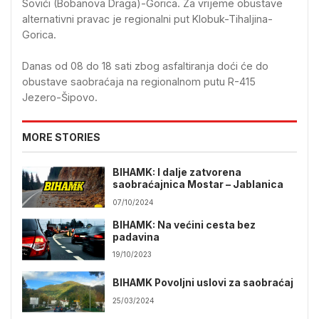
Sovići (Bobanova Draga)-Gorica. Za vrijeme obustave
alternativni pravac je regionalni put Klobuk-Tihaljina-
Gorica.
Danas od 08 do 18 sati zbog asfaltiranja doći će do
obustave saobraćaja na regionalnom putu R-415
Jezero-Šipovo.
MORE STORIES
BIHAMK: I dalje zatvorena
saobraćajnica Mostar – Jablanica
07/10/2024
BIHAMK: Na većini cesta bez
padavina
19/10/2023
BIHAMK Povoljni uslovi za saobraćaj
25/03/2024