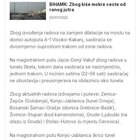
BIHAMK: Zbog kiše mokre ceste od
ranog jutra
30/07/2022
Zbog izvođenja radova na zamjeni dilatacije na mostu na
dionici autoputa A-1 Visoko-Kakanj, saobraća se
dvosmjerno-suprotnom trakom od zone radova.
Na magistralnom putu Jajce-Donji Vakuf zbog radova u
tunelu Skela, tokom dana saobraća se naizmjenično,
jednom trakom. U noćnim satima (22-06 sati) saobraćaj
se obustavlja i preusmjerava na obilaznicu oko tunela.
Zbog aktuelnih radova izdvajamo i puteve: Zenica-
Žepče (Golubinja), Konjic-Jablanica (tunel Crnaja),
Bosanski Šamac-Orašje (dionica Grebnice-Bazik),
Živinice-Stupari (kod kamenoloma), Grude-Ljubuški (na
izlazu iz Gruda) i Stolac-Hutovo (u mjestu Cerovica).
Na magistralnom putu Konjic-Jablanica (kroz tunel