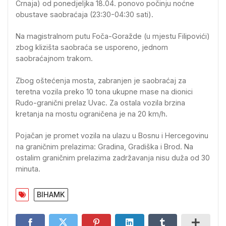
Crnaja) od ponedjeljka 18.04. ponovo počinju noćne
obustave saobraćaja (23:30-04:30 sati).
Na magistralnom putu Foča-Goražde (u mjestu Filipovići)
zbog klizišta saobraća se usporeno, jednom
saobraćajnom trakom.
Zbog oštećenja mosta, zabranjen je saobraćaj za
teretna vozila preko 10 tona ukupne mase na dionici
Rudo-granični prelaz Uvac. Za ostala vozila brzina
kretanja na mostu ograničena je na 20 km/h.
Pojačan je promet vozila na ulazu u Bosnu i Hercegovinu
na graničnim prelazima: Gradina, Gradiška i Brod. Na
ostalim graničnim prelazima zadržavanja nisu duža od 30
minuta.
BIHAMK