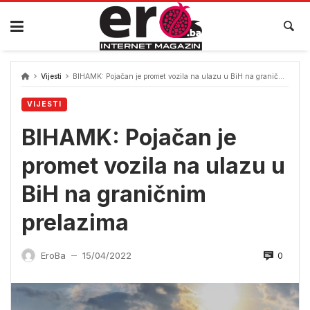
Skip
to
content
Vijesti
BIHAMK: Pojačan je promet vozila na ulazu u BiH na graničnim prelazima
VIJESTI
BIHAMK: Pojačan je
promet vozila na ulazu u
BiH na graničnim
prelazima
0
EroBa
15/04/2022
—