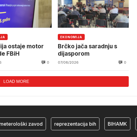
IJA
EKONOMIJA
ija ostaje motor
Brčko jača saradnju s
de FBiH
dijasporom
0
0
6
07/08/2026
LOAD MORE
eterološki zavod
reprezentacija bih
BIHAMK
b