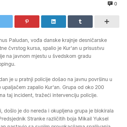
0
us Paludan, vođa danske krajnje desničarske
ktne čvrstog kursa, spalio je Kur'an u prisustvu
cije na javnom mjestu u švedskom gradu
opingu.
dan je u pratnji policije došao na javnu površinu u
je upaljačem zapalio Kur'an. Grupa od oko 200
a taj incident, tražeći intervenciju policije.
ti, došlo je do nereda i okupljena grupa je blokirala
redsjednik Stranke različitih boja Mikail Yuksel
ludan nastavio sa svojim provokacijama spaljivanja