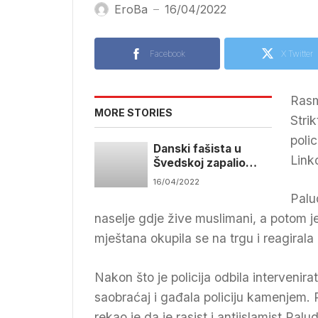
EroBa
16/04/2022
—
Facebook
X Twitter
Rasm
MORE STORIES
Stri
poli
Danski fašista u
Link
Švedskoj zapalio
Kur'an
16/04/2022
Palu
naselje gdje žive muslimani, a potom 
mještana okupila se na trgu i reagirala n
Nakon što je policija odbila intervenira
saobraćaj i gađala policiju kamenjem. P
rekao je da je rasist i antiislamist Pa