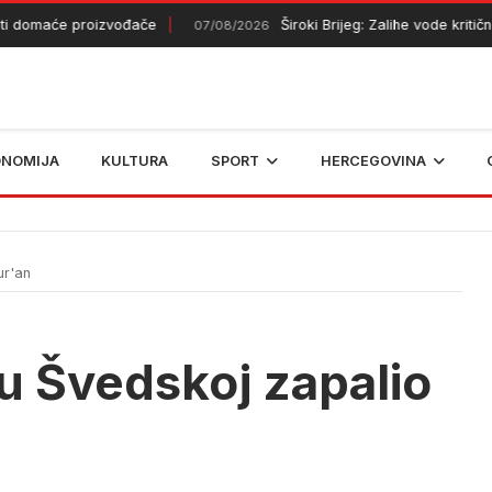
i domaće proizvođače
Široki Brijeg: Zalihe vode kritično
07/08/2026
ONOMIJA
KULTURA
SPORT
HERCEGOVINA
ur'an
 u Švedskoj zapalio