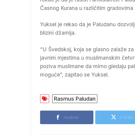
Časnog Kurana u različitim gradovima 
Yuksel je rekao da je Paludanu dozvolj
blizini džamija.
“U Švedskoj, koja se glasno zalaže za l
javnim mjestima u muslimanskim četvrtim
poziva muslimane da mirno gledaju palj
moguće”, zapitao se Yuksel.
Rasmus Paludan
Facebook
X Twitter