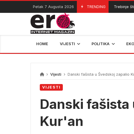
Skip
Petak 7 Augusta 2026
TRENDING
Trebinje štit
07/08/2026
to
content
HOME
VIJESTI
POLITIKA
EK
Vijesti
Danski fašista u Švedskoj zapalio K
VIJESTI
Danski fašista
Kur'an