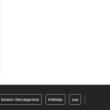
osna i hercegovina
trebinje
usa
BiH ekonomija