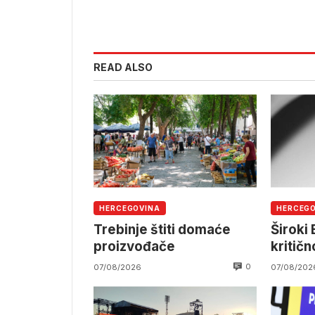
READ ALSO
HERCEGOVINA
HERCEG
Trebinje štiti domaće
Široki 
proizvođače
kritič
0
07/08/2026
07/08/202