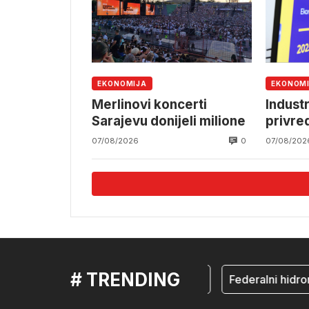
EKONOMIJA
EKONOM
Merlinovi koncerti
Industr
Sarajevu donijeli milione
privre
0
07/08/2026
07/08/202
# TRENDING
mostar
Federalni hidrom