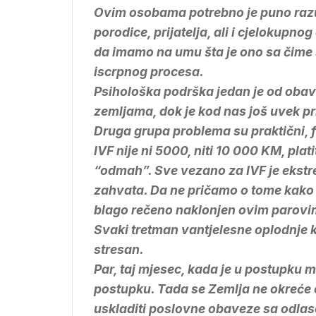
Ovim osobama potrebno je puno razu
porodice, prijatelja, ali i cjelokupnog
da imamo na umu šta je ono sa čime
iscrpnog procesa.
Psihološka podrška jedan je od oba
zemljama, dok je kod nas još uvek p
Druga grupa problema su praktični, fi
IVF nije ni 5000, niti 10 000 KM, plati
“odmah”. Sve vezano za IVF je ekst
zahvata. Da ne pričamo o tome kako z
blago rečeno naklonjen ovim parovi
Svaki tretman vantjelesne oplodnje k
stresan.
Par, taj mjesec, kada je u postupku mo
postupku. Tada se Zemlja ne okreće
uskladiti poslovne obaveze sa odlas