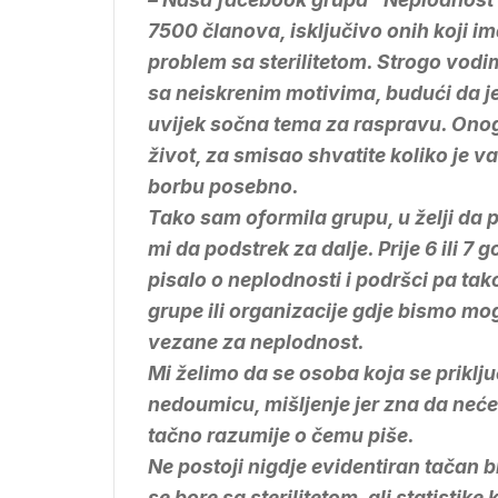
7500 članova, isključivo onih koji imaj
problem sa sterilitetom. Strogo vod
sa neiskrenim motivima, budući da je
uvijek sočna tema za raspravu. Ono
život, za smisao shvatite koliko je v
borbu posebno.
Tako sam oformila grupu, u želji da 
mi da podstrek za dalje. Prije 6 ili 7
pisalo o neplodnosti i podršci pa tak
grupe ili organizacije gdje bismo mog
vezane za neplodnost.
Mi želimo da se osoba koja se priklju
nedoumicu, mišljenje jer zna da neć
tačno razumije o čemu piše.
Ne postoji nigdje evidentiran tačan br
se bore sa sterilitetom, ali statistike 