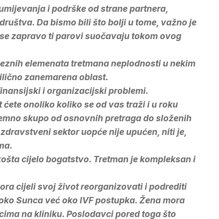
mijevanja i podrške od strane partnera,
 društva. Da bismo bili što bolji u tome, važno je
 se zapravo ti parovi suočavaju tokom ovog
veznih elemenata tretmana neplodnosti u nekim
rilično zanemarena oblast.
nansijski i organizacijski problemi.
t ćete onoliko koliko se od vas traži i u roku
remno skupo od osnovnih pretraga do složenih
dravstveni sektor uopće nije upućen, niti je,
ma.
ošta cijelo bogatstvo. Tretman je kompleksan i
ra cijeli svoj život reorganizovati i podrediti
 oko Sunca već oko IVF postupka. Žena mora
cima na kliniku. Poslodavci pored toga što