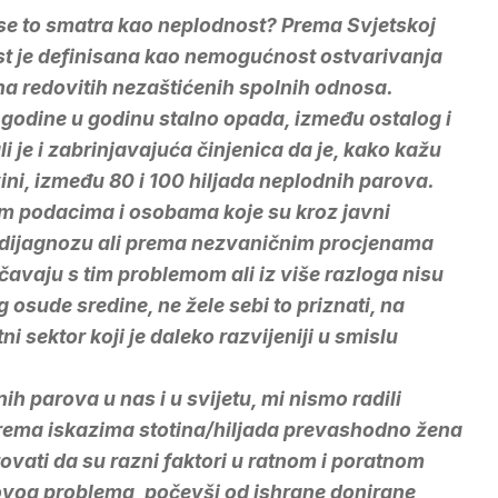
a se to smatra kao neplodnost? Prema Svjetskoj
st je definisana kao nemogućnost ostvarivanja
a redovitih nezaštićenih spolnih odnosa.
z godine u godinu stalno opada, između ostalog i
 je i zabrinjavajuća činjenica da je, kako kažu
vini, između 80 i 100 hiljada neplodnih parova.
m podacima i osobama koje su kroz javni
u dijagnozu ali prema nezvaničnim procjenama
očavaju s tim problemom ali iz više razloga nisu
g osude sredine, ne žele sebi to priznati, na
i sektor koji je daleko razvijeniji u smislu
ih parova u nas i u svijetu, mi nismo radili
 prema iskazima stotina/hiljada prevashodno žena
ovati da su razni faktori u ratnom i poratnom
ovog problema, počevši od ishrane donirane