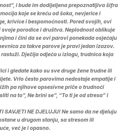
ost”, i bude im dodijeljena prepoznatljiva šifra
emocija koje se kreću od šoka, nevjerice i
, krivice i bespomoćnosti. Pored svojih, ovi
i svoje porodice i društva. Neplodnost oblikuje
njima i čini da se ovi parovi ponekada osjećaju
evnica za takve parove je pravi jedan izazov.
astuži. Dječija odjeća u izlogu, trudnica koja
lici i gledate kako su sve druge žene trudne ili
jete. Vrlo često parovima nedostaje empatije i
ižih pa njihove opsesivne priče o trudnoći
ti na to”, Ne brini se”, “To ti je od stresa” i
bi, TI SAVJETI NE DJELUJU! Ne samo da ne djeluju
stane u drugom stanju, sa stresom ili
će, već je i opasno.