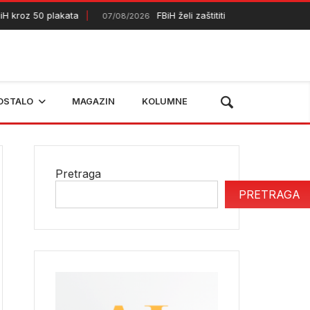
roz 50 plakata
FBiH želi zaštititi dodatnih 50.000 hektar
07/08/2026
OSTALO
MAGAZIN
KOLUMNE
Pretraga
PRETRAGA