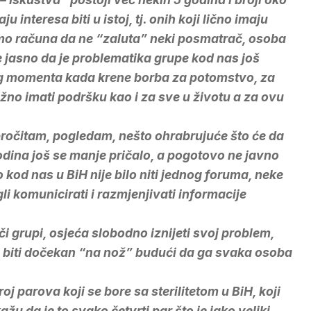
u interesa biti u istoj, tj. onih koji lično imaju
imo računa da ne “zaluta” neki posmatrač, osoba
 jasno da je problematika grupe kod nas još
g momenta kada krene borba za potomstvo, za
ažno imati podršku kao i za sve u životu a za ovu
pročitam, pogledam, nešto ohrabrujuće što će da
 godina još se manje pričalo, a pogotovo ne javno
o kod nas u BiH nije bilo niti jednog foruma, neke
li komunicirati i razmjenjivati informacije
či grupi, osjeća slobodno iznijeti svoj problem,
e biti dočekan “na nož” budući da ga svaka osoba
oj parova koji se bore sa sterilitetom u BiH, koji
kažu da je to svako četvrti par što je jako veliki