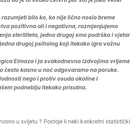
razumjeti bilo ko, ko nije lično nosio breme
stva pozitivna ali i negativna, razmjenjujemo
čenja steriliteta, jedna drugoj smo podrška i vjetar
 jedna drugoj psiholog koji itekako igra važnu
legica Elmaza i ja svakodnevno izdvojimo vrijeme
rlo često kasno u noć odgovaramo na poruke.
lodnosti nego i protiv osuda okoline i
našem podneblju itekako prisutna.
sno u svijetu ? Postoje li neki konkretni statistički