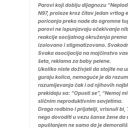
Parovi koji dobiju dijagnozu “Neplodn
N97, prolaze kroz čitav jedan vrtlog 
poricanja preko nade do ogromne tuge
parovi ne ispunjavaju očekivanja nit
reakcije socijalnog okruženja prema 
izolovano i stigmatizovano. Svakodn
Svaka asocijacija na majčinstvo vas r
šeta, reklama za baby pelene.
Ukoliko niste doživjeli da stojite na u
guraju kolica, nemoguće je da razumi
razumijevanja čak i od njihovih najbl
prekidaju sa: “Opusti se”, “Nemoj misli
sličnim neproduktivnim savjetima.
Draga rodbino i prijatelji, vrisnuli 
nego dovoditi u vezu šanse žene da o
opuštanjem ne samo da je demorališu