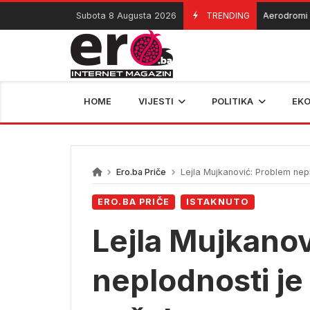
Skip
Subota 8 Augusta 2026
TRENDING
Aerodromi privr
07/08/2026
to
content
HOME
VIJESTI
POLITIKA
EK
Ero.ba Priče
Lejla Mujkanović: Problem nepl
ERO.BA PRIČE
ISTAKNUTO
Lejla Mujkano
neplodnosti je