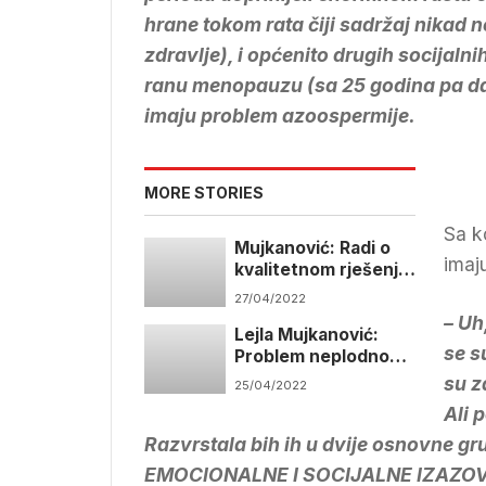
hrane tokom rata čiji sadržaj nikad n
zdravlje), i općenito drugih socijalni
ranu menopauzu (sa 25 godina pa dalj
imaju problem azoospermije.
MORE STORIES
Sa k
Mujkanović: Radi o
imaj
kvalitetnom rješenju,
nadamo će zakon
27/04/2022
funkcionisati u
– Uh
Lejla Mujkanović:
praksi
se s
Problem neplodnosti
je kod nas još uvijek
su z
25/04/2022
nažalost sporedna
Ali 
tema
Razvrstala bih ih u dvije osnovne gr
EMOCIONALNE I SOCIJALNE IZAZOV