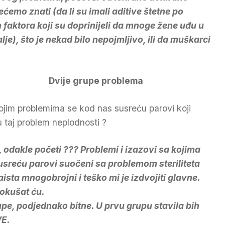
ećemo znati (da li su imali aditive štetne po
h faktora koji su doprinijeli da mnoge žene uđu u
e), što je nekad bilo nepojmljivo, ili da muškarci
Dvije grupe problema
ojim problemima se kod nas susreću parovi koji
u taj problem neplodnosti ?
, odakle početi ??? Problemi i izazovi sa kojima
usreću parovi suočeni sa problemom steriliteta
aista mnogobrojni i teško mi je izdvojiti glavne.
pokušat ću.
upe, podjednako bitne. U prvu grupu stavila bih
E.