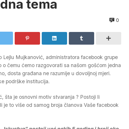
edna tema
0
smo Lejlu Mujkanović, administratora facebook grupe
no o čemu ćemo razgovorati sa našom gošćom jedna
mo, dosta građana ne razumije u dovoljnoj mjeri.
 podrške institucija.
, šta je osnovni motiv stvaranja ? Postoji li
 li je to više od samog broja članova Vaše facebook
Iskustva” postoji već nekih 5 godina i broji oko