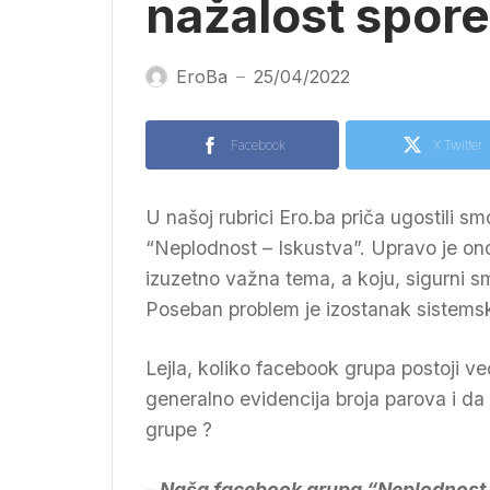
nažalost spor
EroBa
25/04/2022
—
Facebook
X Twitter
U našoj rubrici Ero.ba priča ugostili 
“Neplodnost – Iskustva”. Upravo je o
izuzetno važna tema, a koju, sigurni s
Poseban problem je izostanak sistemske
Lejla, koliko facebook grupa postoji već
generalno evidencija broja parova i da
grupe ?
– Naša facebook grupa “Neplodnost – 