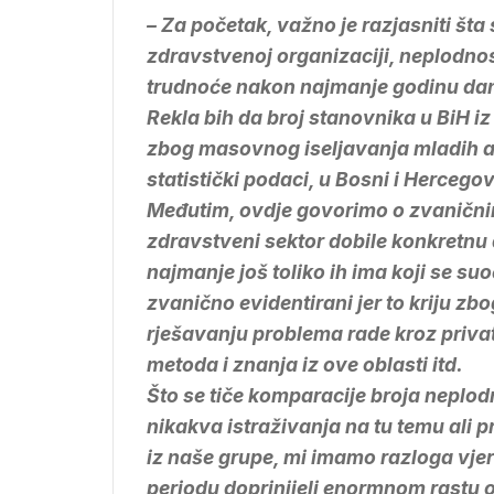
– Za početak, važno je razjasniti št
zdravstvenoj organizaciji, neplodno
trudnoće nakon najmanje godinu dan
Rekla bih da broj stanovnika u BiH i
zbog masovnog iseljavanja mladih ali
statistički podaci, u Bosni i Hercego
Međutim, ovdje govorimo o zvanični
zdravstveni sektor dobile konkretn
najmanje još toliko ih ima koji se su
zvanično evidentirani jer to kriju zbo
rješavanju problema rade kroz privatn
metoda i znanja iz ove oblasti itd.
Što se tiče komparacije broja neplodn
nikakva istraživanja na tu temu ali
iz naše grupe, mi imamo razloga vjer
periodu doprinijeli enormnom rastu 