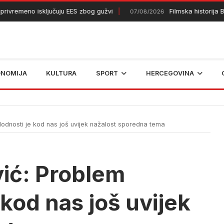
emeno isključuju EES zbog gužvi
Filmska historija BiH k
07/08/2026
ONOMIJA
KULTURA
SPORT
HERCEGOVINA
odnosti je kod nas još uvijek nažalost sporedna tema
vić: Problem
 kod nas još uvijek