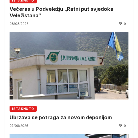
ISTAKNUTO
Večeras u Podveležju „Ratni put svjedoka
Veležistana“
08/08/2026
0
ISTAKNUTO
Ubrzava se potraga za novom deponijom
07/08/2026
0