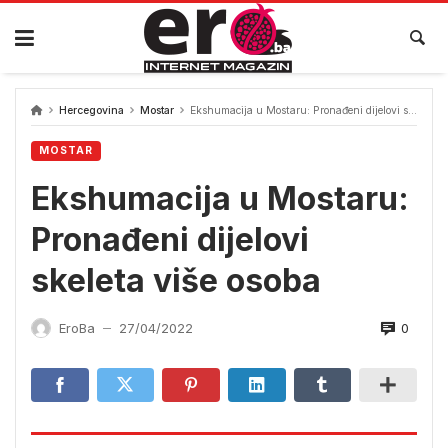
Skip
to
content
Hercegovina
Mostar
Ekshumacija u Mostaru: Pronađeni dijelovi skeleta više osoba
MOSTAR
Ekshumacija u Mostaru:
Pronađeni dijelovi
skeleta više osoba
0
EroBa
27/04/2022
—