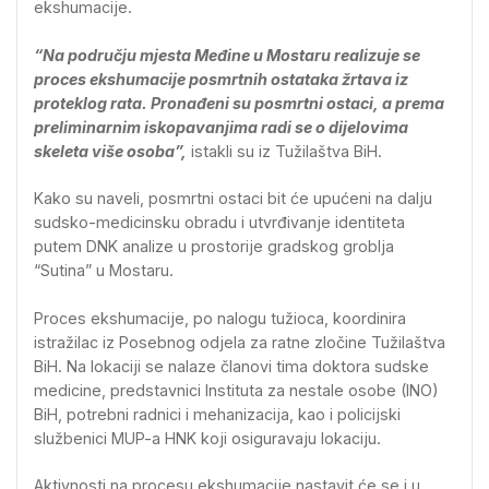
ekshumacije.
“Na području mjesta Međine u Mostaru realizuje se
proces ekshumacije posmrtnih ostataka žrtava iz
proteklog rata. Pronađeni su posmrtni ostaci, a prema
preliminarnim iskopavanjima radi se o dijelovima
skeleta više osoba”,
istakli su iz Tužilaštva BiH.
Kako su naveli, posmrtni ostaci bit će upućeni na dalju
sudsko-medicinsku obradu i utvrđivanje identiteta
putem DNK analize u prostorije gradskog groblja
“Sutina” u Mostaru.
Proces ekshumacije, po nalogu tužioca, koordinira
istražilac iz Posebnog odjela za ratne zločine Tužilaštva
BiH. Na lokaciji se nalaze članovi tima doktora sudske
medicine, predstavnici Instituta za nestale osobe (INO)
BiH, potrebni radnici i mehanizacija, kao i policijski
službenici MUP-a HNK koji osiguravaju lokaciju.
Aktivnosti na procesu ekshumacije nastavit će se i u