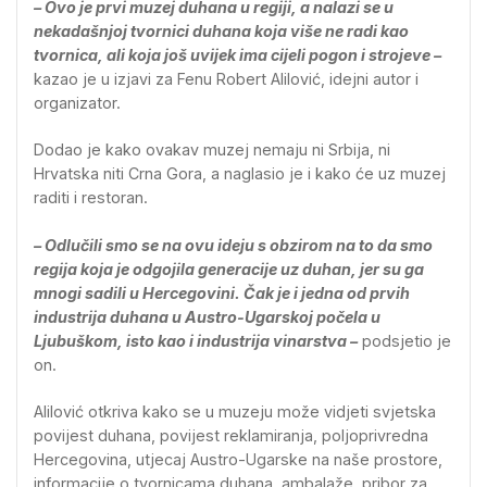
– Ovo je prvi muzej duhana u regiji, a nalazi se u
nekadašnjoj tvornici duhana koja više ne radi kao
tvornica, ali koja još uvijek ima cijeli pogon i strojeve –
kazao je u izjavi za Fenu Robert Alilović, idejni autor i
organizator.
Dodao je kako ovakav muzej nemaju ni Srbija, ni
Hrvatska niti Crna Gora, a naglasio je i kako će uz muzej
raditi i restoran.
– Odlučili smo se na ovu ideju s obzirom na to da smo
regija koja je odgojila generacije uz duhan, jer su ga
mnogi sadili u Hercegovini. Čak je i jedna od prvih
industrija duhana u Austro-Ugarskoj počela u
Ljubuškom, isto kao i industrija vinarstva –
podsjetio je
on.
Alilović otkriva kako se u muzeju može vidjeti svjetska
povijest duhana, povijest reklamiranja, poljoprivredna
Hercegovina, utjecaj Austro-Ugarske na naše prostore,
informacije o tvornicama duhana, ambalaže, pribor za