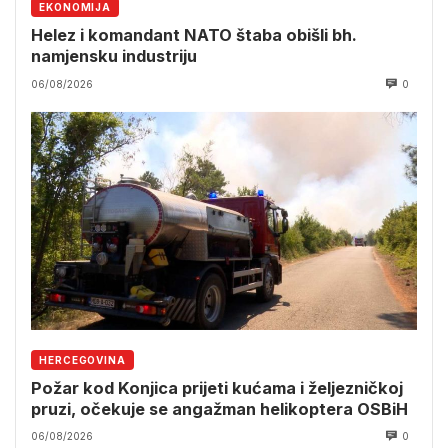
EKONOMIJA
Helez i komandant NATO štaba obišli bh.
namjensku industriju
06/08/2026
0
HERCEGOVINA
Požar kod Konjica prijeti kućama i željezničkoj
pruzi, očekuje se angažman helikoptera OSBiH
06/08/2026
0