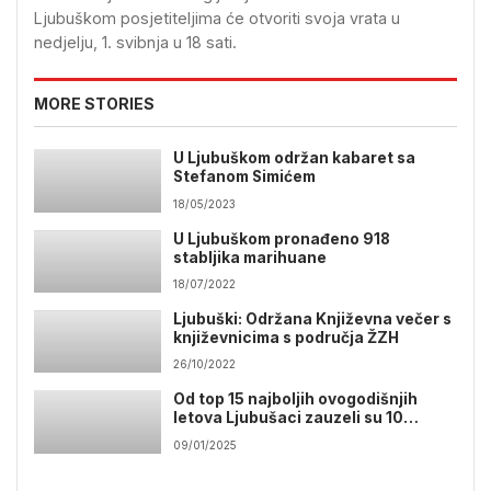
Ljubuškom posjetiteljima će otvoriti svoja vrata u
nedjelju, 1. svibnja u 18 sati.
MORE STORIES
U Ljubuškom održan kabaret sa
Stefanom Simićem
18/05/2023
U Ljubuškom pronađeno 918
stabljika marihuane
18/07/2022
Ljubuški: Održana Književna večer s
književnicima s područja ŽZH
26/10/2022
Od top 15 najboljih ovogodišnjih
letova Ljubušaci zauzeli su 10
mjesta
09/01/2025