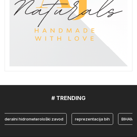
# TRENDING
ralni hidrometerološki zavod
reprezentacija bih
BIHAMK