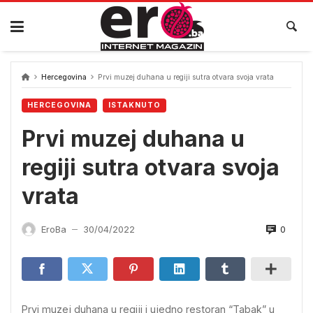
Skip
to
content
Hercegovina
Prvi muzej duhana u regiji sutra otvara svoja vrata
HERCEGOVINA
ISTAKNUTO
Prvi muzej duhana u
regiji sutra otvara svoja
vrata
0
EroBa
30/04/2022
—
Prvi muzej duhana u regiji i ujedno restoran “Tabak” u