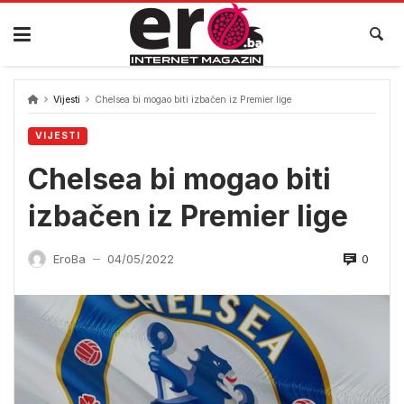
Skip
to
content
Vijesti
Chelsea bi mogao biti izbačen iz Premier lige
VIJESTI
Chelsea bi mogao biti
izbačen iz Premier lige
0
EroBa
04/05/2022
—