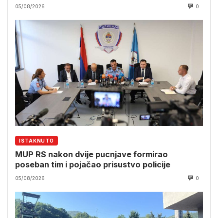
05/08/2026
0
ISTAKNUTO
MUP RS nakon dvije pucnjave formirao
poseban tim i pojačao prisustvo policije
05/08/2026
0