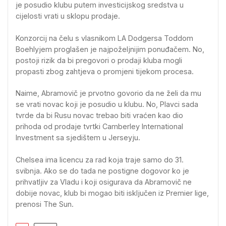
je posudio klubu putem investicijskog sredstva u
cijelosti vrati u sklopu prodaje.
Konzorcij na čelu s vlasnikom LA Dodgersa Toddom
Boehlyjem proglašen je najpoželjnijim ponuđačem. No,
postoji rizik da bi pregovori o prodaji kluba mogli
propasti zbog zahtjeva o promjeni tijekom procesa.
Naime, Abramovič je prvotno govorio da ne želi da mu
se vrati novac koji je posudio u klubu. No, Plavci sada
tvrde da bi Rusu novac trebao biti vraćen kao dio
prihoda od prodaje tvrtki Camberley International
Investment sa sjedištem u Jerseyju.
Chelsea ima licencu za rad koja traje samo do 31.
svibnja. Ako se do tada ne postigne dogovor ko je
prihvatljiv za Vladu i koji osigurava da Abramovič ne
dobije novac, klub bi mogao biti isključen iz Premier lige,
prenosi The Sun.