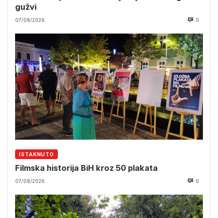
gužvi
07/08/2026
0
ISTAKNUTO
Filmska historija BiH kroz 50 plakata
07/08/2026
0