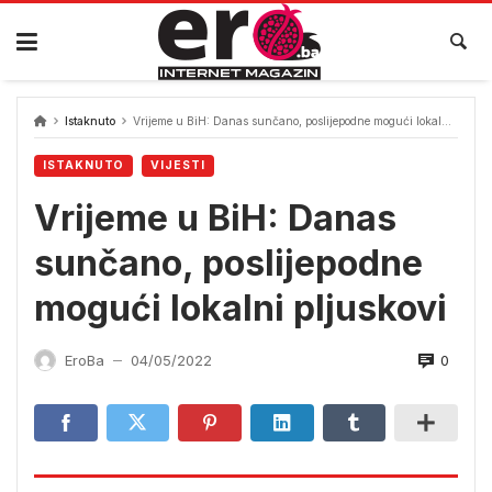
Skip
to
content
Istaknuto
Vrijeme u BiH: Danas sunčano, poslijepodne mogući lokalni pljuskovi
ISTAKNUTO
VIJESTI
Vrijeme u BiH: Danas
sunčano, poslijepodne
mogući lokalni pljuskovi
0
EroBa
04/05/2022
—