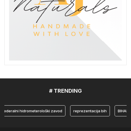
# TRENDING
eralni hidrometerološki zavod
reprezentacija bih
BIHAMK