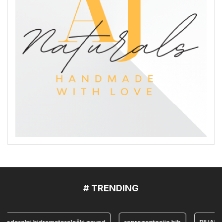
# TRENDING
eralni hidrometerološki zavod
reprezentacija bih
BIHAMK