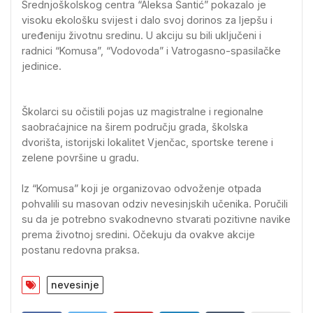
Srednjoškolskog centra “Aleksa Šantić” pokazalo je
visoku ekološku svijest i dalo svoj dorinos za ljepšu i
uređeniju životnu sredinu. U akciju su bili uključeni i
radnici “Komusa”, “Vodovoda” i Vatrogasno-spasilačke
jedinice.
Školarci su očistili pojas uz magistralne i regionalne
saobraćajnice na širem području grada, školska
dvorišta, istorijski lokalitet Vjenčac, sportske terene i
zelene površine u gradu.
Iz “Komusa” koji je organizovao odvoženje otpada
pohvalili su masovan odziv nevesinjskih učenika. Poručili
su da je potrebno svakodnevno stvarati pozitivne navike
prema životnoj sredini. Očekuju da ovakve akcije
postanu redovna praksa.
nevesinje