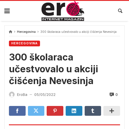
Skip
to
content
Hercegovina
300 školaraca učestvovalo u akciji čišćenja Nevesinja
HERCEGOVINA
300 školaraca
učestvovalo u akciji
čišćenja Nevesinja
0
EroBa
05/05/2022
—