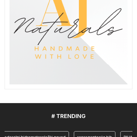
# TRENDING
eralni hidrometerološki zavod
reprezentacija bih
BIHAMK