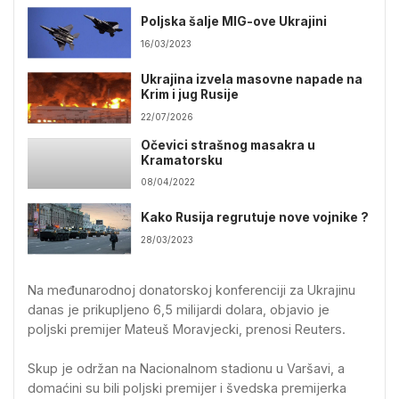
Poljska šalje MIG-ove Ukrajini
16/03/2023
Ukrajina izvela masovne napade na
Krim i jug Rusije
22/07/2026
Očevici strašnog masakra u
Kramatorsku
08/04/2022
Kako Rusija regrutuje nove vojnike ?
28/03/2023
Na međunarodnoj donatorskoj konferenciji za Ukrajinu
danas je prikupljeno 6,5 milijardi dolara, objavio je
poljski premijer Mateuš Moravjecki, prenosi Reuters.
Skup je održan na Nacionalnom stadionu u Varšavi, a
domaćini su bili poljski premijer i švedska premijerka