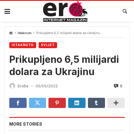
Skip
to
content
Istaknuto
Prikupljeno 6,5 milijardi dolara za Ukrajinu
ISTAKNUTO
SVIJET
Prikupljeno 6,5 milijardi
dolara za Ukrajinu
0
EroBa
05/05/2022
—
MORE STORIES