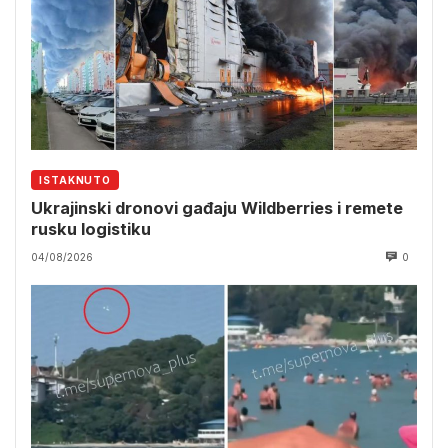
ISTAKNUTO
Ukrajinski dronovi gađaju Wildberries i remete
rusku logistiku
04/08/2026
0