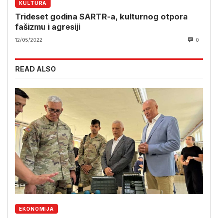
KULTURA
Trideset godina SARTR-a, kulturnog otpora
fašizmu i agresiji
12/05/2022
0
READ ALSO
EKONOMIJA