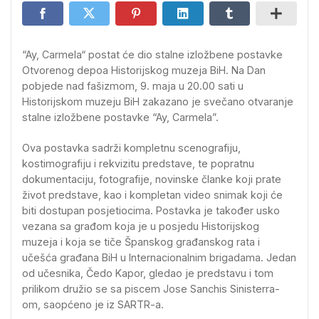
“Ay, Carmela“ postat će dio stalne izložbene postavke
Otvorenog depoa Historijskog muzeja BiH. Na Dan
pobjede nad fašizmom, 9. maja u 20.00 sati u
Historijskom muzeju BiH zakazano je svečano otvaranje
stalne izložbene postavke “Ay, Carmela”.
Ova postavka sadrži kompletnu scenografiju,
kostimografiju i rekvizitu predstave, te popratnu
dokumentaciju, fotografije, novinske članke koji prate
život predstave, kao i kompletan video snimak koji će
biti dostupan posjetiocima. Postavka je također usko
vezana sa građom koja je u posjedu Historijskog
muzeja i koja se tiče Španskog građanskog rata i
učešća građana BiH u Internacionalnim brigadama. Jedan
od učesnika, Čedo Kapor, gledao je predstavu i tom
prilikom družio se sa piscem Jose Sanchis Sinisterra-
om, saopćeno je iz SARTR-a.