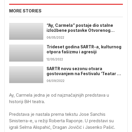
MORE STORIES
“Ay, Carmela” postaje dio stalne
izložbene postavke Otvorenog
depoa Historijskog muzeja BiH
06/05/2022
Trideset godina SARTR-a, kulturnog
otpora fašizmu i agresiji
12/05/2022
SARTR novu sezonu otvara
gostovanjem na Festivalu ‘Teatar na
raskršću’ u Nišu
06/09/2022
Ay, Carmela jedna je od najznačajnijih predstava u
historiji BiH teatra.
Predstava je nastala prema tekstu Jose Sanchis
Sinisterra-e, u režiji Roberta Raponje. U predstavi su
igrali Selma Alispahić, Dragan Jovičić i Jasenko Pašić.