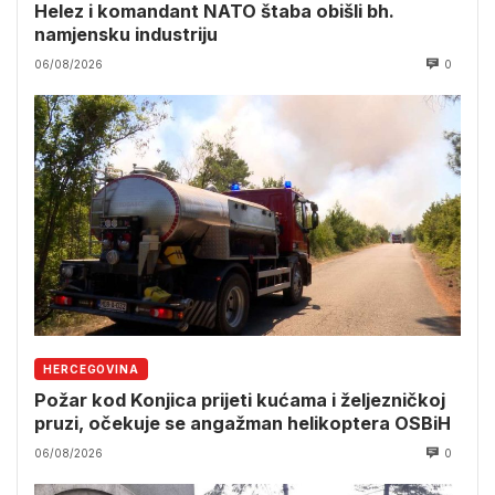
Helez i komandant NATO štaba obišli bh.
namjensku industriju
06/08/2026
0
HERCEGOVINA
Požar kod Konjica prijeti kućama i željezničkoj
pruzi, očekuje se angažman helikoptera OSBiH
06/08/2026
0