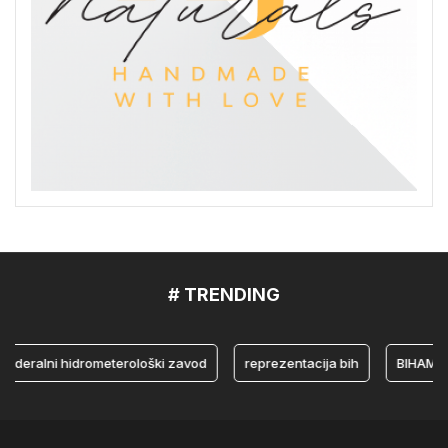
# TRENDING
ralni hidrometerološki zavod
reprezentacija bih
BIHAMK