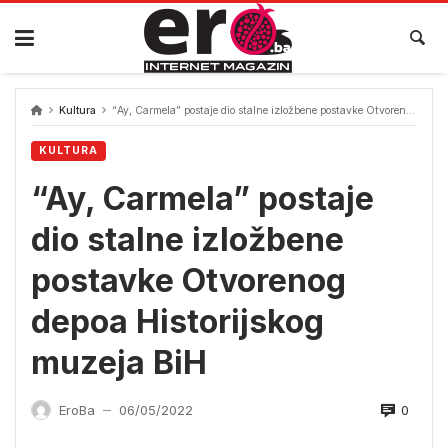
Skip
to
content
Kultura
“Ay, Carmela” postaje dio stalne izložbene postavke Otvorenog depoa Historijskog muzeja BiH
KULTURA
“Ay, Carmela” postaje
dio stalne izložbene
postavke Otvorenog
depoa Historijskog
muzeja BiH
0
EroBa
06/05/2022
—