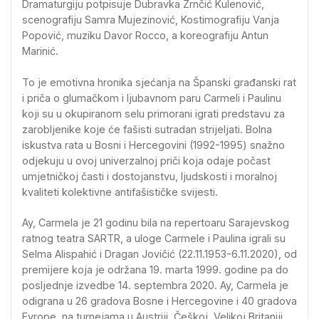
Dramaturgiju potpisuje Dubravka Zrnčić Kulenović,
scenografiju Samra Mujezinović, Kostimografiju Vanja
Popović, muziku Davor Rocco, a koreografiju Antun
Marinić.
To je emotivna hronika sjećanja na Španski građanski rat
i priča o glumačkom i ljubavnom paru Carmeli i Paulinu
koji su u okupiranom selu primorani igrati predstavu za
zarobljenike koje će fašisti sutradan strijeljati. Bolna
iskustva rata u Bosni i Hercegovini (1992-1995) snažno
odjekuju u ovoj univerzalnoj priči koja odaje počast
umjetničkoj časti i dostojanstvu, ljudskosti i moralnoj
kvaliteti kolektivne antifašističke svijesti.
Ay, Carmela je 21 godinu bila na repertoaru Sarajevskog
ratnog teatra SARTR, a uloge Carmele i Paulina igrali su
Selma Alispahić i Dragan Jovičić (22.11.1953-6.11.2020), od
premijere koja je održana 19. marta 1999. godine pa do
posljednje izvedbe 14. septembra 2020. Ay, Carmela je
odigrana u 26 gradova Bosne i Hercegovine i 40 gradova
Evrope, na turnejama u Austriji, Češkoj, Velikoj Britaniji,