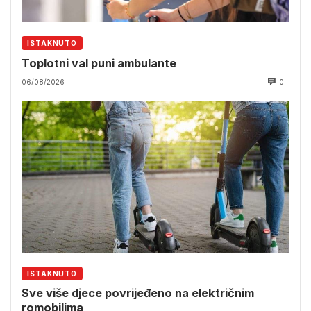
ISTAKNUTO
Toplotni val puni ambulante
06/08/2026
0
ISTAKNUTO
Sve više djece povrijeđeno na električnim
romobilima