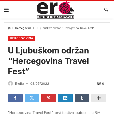
Skip
to
content
Hercegovina
U Ljubuškom održan “Hercegovina Travel Fest”
HERCEGOVINA
U Ljubuškom održan
“Hercegovina Travel
Fest”
0
EroBa
08/05/2022
—
“Hercegovina Travel Fest”, prvi festival putopisa u BiH,