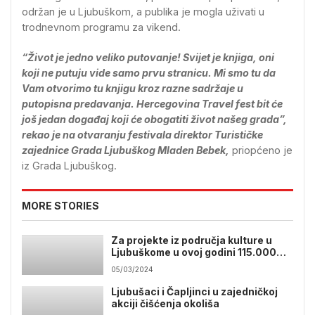
održan je u Ljubuškom, a publika je mogla uživati u
trodnevnom programu za vikend.
“Život je jedno veliko putovanje! Svijet je knjiga, oni
koji ne putuju vide samo prvu stranicu. Mi smo tu da
Vam otvorimo tu knjigu kroz razne sadržaje u
putopisna predavanja. Hercegovina Travel fest bit će
još jedan događaj koji će obogatiti život našeg grada”,
rekao je na otvaranju festivala direktor Turističke
zajednice Grada Ljubuškog Mladen Bebek,
priopćeno je
iz Grada Ljubuškog.
MORE STORIES
Za projekte iz područja kulture u
Ljubuškome u ovoj godini 115.000
KM
05/03/2024
Ljubušaci i Čapljinci u zajedničkoj
akciji čišćenja okoliša