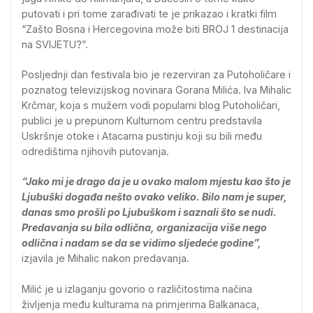
putovati i pri tome zarađivati te je prikazao i kratki film
“Zašto Bosna i Hercegovina može biti BROJ 1 destinacija
na SVIJETU?”.
Posljednji dan festivala bio je rezerviran za Putoholičare i
poznatog televizijskog novinara Gorana Milića. Iva Mihalic
Krčmar, koja s mužem vodi popularni blog Putoholičari,
publici je u prepunom Kulturnom centru predstavila
Uskršnje otoke i Atacama pustinju koji su bili među
odredištima njihovih putovanja.
“Jako mi je drago da je u ovako malom mjestu kao što je
Ljubuški događa nešto ovako veliko. Bilo nam je super,
danas smo prošli po Ljubuškom i saznali što se nudi.
Predavanja su bila odlična, organizacija više nego
odlična i nadam se da se vidimo sljedeće godine”,
izjavila je Mihalic nakon predavanja.
Milić je u izlaganju govorio o različitostima načina
življenja među kulturama na primjerima Balkanaca,