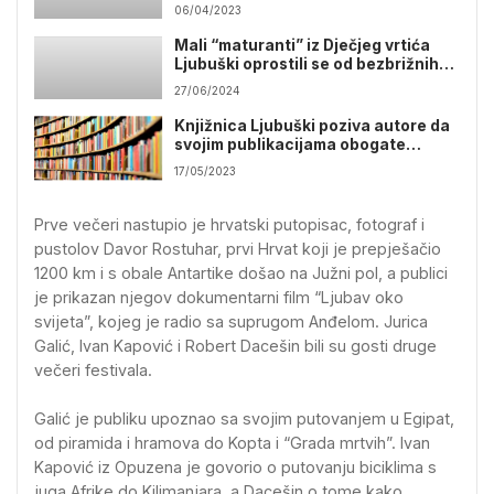
06/04/2023
Mali “maturanti” iz Dječjeg vrtića
Ljubuški oprostili se od bezbrižnih
vrtićkih dana
27/06/2024
Knjižnica Ljubuški poziva autore da
svojim publikacijama obogate
Zavičajnu zbirku
17/05/2023
Prve večeri nastupio je hrvatski putopisac, fotograf i
pustolov Davor Rostuhar, prvi Hrvat koji je prepješačio
1200 km i s obale Antartike došao na Južni pol, a publici
je prikazan njegov dokumentarni film “Ljubav oko
svijeta”, kojeg je radio sa suprugom Anđelom. Jurica
Galić, Ivan Kapović i Robert Dacešin bili su gosti druge
večeri festivala.
Galić je publiku upoznao sa svojim putovanjem u Egipat,
od piramida i hramova do Kopta i “Grada mrtvih”. Ivan
Kapović iz Opuzena je govorio o putovanju biciklima s
juga Afrike do Kilimanjara, a Dacešin o tome kako