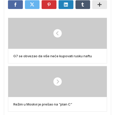
G7 se obvezao da više neće kupovati rusku naftu
Režim u Moskvi je prešao na “plan C”