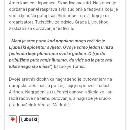
Amerikanaca, Japanaca, Skandinavaca itd. Na koncu je
održana i panel rasprava svih sudionika festivala koju je
vodio ljubuški putopisac Slobodan Tomić, koji je uz
organizatora Turističku zajednicu Grada Ljubuškog
zaslužan za održavanje festivala.
“Meni je srce puno kad napokon mogu reći da je
Ljubuški epicentar svijeta. Ovo je samo jedan u nizu
festivala koje planiramo svake godine. Cilj je da
približimo putovanje ljudima, da vide da je putovati
lakše nego što misle”,
kazao je Tomić.
Dvoje sretnih dobitnika nagrađeno je putovanjem na
europsku destinaciju po želji, čiji je sponzor Turkish
Airlines. Nagrađeni su i učenici osnovnih škola koji su
radili radove na temu putovanja, a nagrade je uručio
gradonačelnik Vedran Markotić.
ljubuški