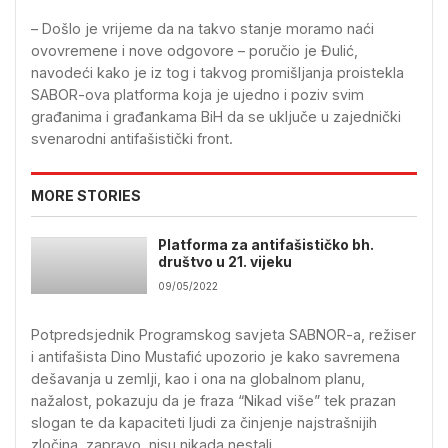
– Došlo je vrijeme da na takvo stanje moramo naći
ovovremene i nove odgovore – poručio je Đulić,
navodeći kako je iz tog i takvog promišljanja proistekla
SABOR-ova platforma koja je ujedno i poziv svim
građanima i građankama BiH da se uključe u zajednički
svenarodni antifašistički front.
MORE STORIES
Platforma za antifašističko bh.
društvo u 21. vijeku
09/05/2022
Potpredsjednik Programskog savjeta SABNOR-a, režiser
i antifašista Dino Mustafić upozorio je kako savremena
dešavanja u zemlji, kao i ona na globalnom planu,
nažalost, pokazuju da je fraza “Nikad više” tek prazan
slogan te da kapaciteti ljudi za činjenje najstrašnijih
zločina, zapravo, nisu nikada nestali.