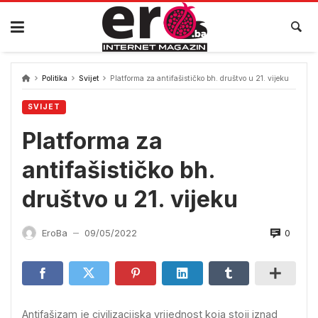
Skip
to
content
Politika
Svijet
Platforma za antifašističko bh. društvo u 21. vijeku
SVIJET
Platforma za
antifašističko bh.
društvo u 21. vijeku
0
EroBa
09/05/2022
—
Antifašizam je civilizacijska vrijednost koja stoji iznad