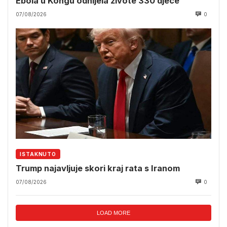
Ebola u Kongu odnijela živote 330 djece
07/08/2026
0
ISTAKNUTO
Trump najavljuje skori kraj rata s Iranom
07/08/2026
0
LOAD MORE