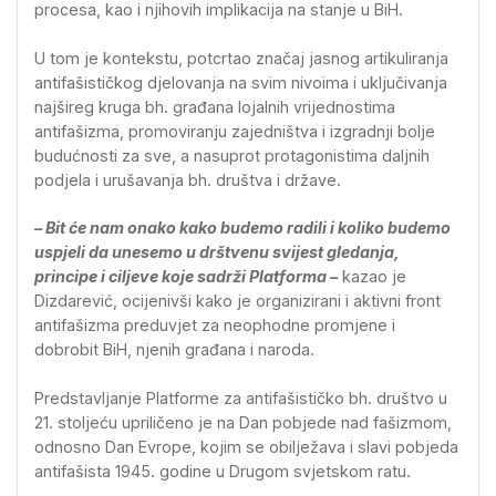
procesa, kao i njihovih implikacija na stanje u BiH.
U tom je kontekstu, potcrtao značaj jasnog artikuliranja
antifašističkog djelovanja na svim nivoima i uključivanja
najšireg kruga bh. građana lojalnih vrijednostima
antifašizma, promoviranju zajedništva i izgradnji bolje
budućnosti za sve, a nasuprot protagonistima daljnih
podjela i urušavanja bh. društva i države.
– Bit će nam onako kako budemo radili i koliko budemo
uspjeli da unesemo u drštvenu svijest gledanja,
principe i ciljeve koje sadrži Platforma –
kazao je
Dizdarević, ocijenivši kako je organizirani i aktivni front
antifašizma preduvjet za neophodne promjene i
dobrobit BiH, njenih građana i naroda.
Predstavljanje Platforme za antifašističko bh. društvo u
21. stoljeću upriličeno je na Dan pobjede nad fašizmom,
odnosno Dan Evrope, kojim se obilježava i slavi pobjeda
antifašista 1945. godine u Drugom svjetskom ratu.