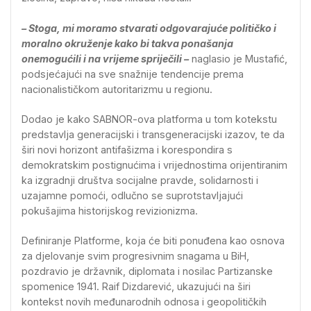
– Stoga, mi moramo stvarati odgovarajuće političko i
moralno okruženje kako bi takva ponašanja
onemogućili i na vrijeme spriječili –
naglasio je Mustafić,
podsjećajući na sve snažnije tendencije prema
nacionalističkom autoritarizmu u regionu.
Dodao je kako SABNOR-ova platforma u tom kotekstu
predstavlja generacijski i transgeneracijski izazov, te da
širi novi horizont antifašizma i korespondira s
demokratskim postignućima i vrijednostima orijentiranim
ka izgradnji društva socijalne pravde, solidarnosti i
uzajamne pomoći, odlučno se suprotstavljajući
pokušajima historijskog revizionizma.
Definiranje Platforme, koja će biti ponuđena kao osnova
za djelovanje svim progresivnim snagama u BiH,
pozdravio je državnik, diplomata i nosilac Partizanske
spomenice 1941. Raif Dizdarević, ukazujući na širi
kontekst novih međunarodnih odnosa i geopolitičkih