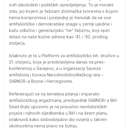
svih ideoloških i političkih opredjeljenja. To je moralni
stav, po kojem je fašizam zločinačka tvorevina s kojom
nema kompromisa i posljednji je trenutak da se sve
antifašističke i demokratske snage u zemlji ujedine i
kažu odlučno i generacijsko “ne” fašizmu, koji opet
dolazi na naše kućne adrese kao ‘41. i ‘92. prošlog
stoljeća.
Istaknuto je to u Platformi za antifašističko bh. društvo u
21. stoljeću, koja je predstavljena danas na pres-
konferenciji u Sarajevu, a u organizaciji Saveza
antifašista i boraca Narodnoslobodilačkog rata –
SABNOR-a Bosne i Hercegovine.
Refereirajući se na temeljna pitanja i imperativ
antifašističkog angažmana, predsjednik SABNOR-a BiH
Sead Đulić upozorio je na prisustvo neofašističkih
pojava i njihovih sljedbenika u BiH i na širem planu,
istaknuvši kako slobodoljubivi dio svijeta u takvim
okolnostima nema pravo na šutnju.